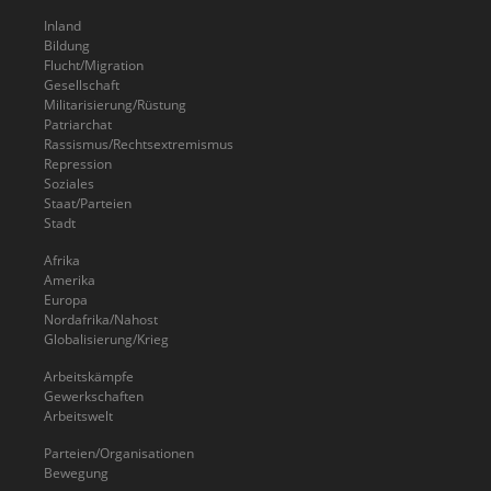
Inland
Bildung
Flucht/Migration
Gesellschaft
Militarisierung/Rüstung
Patriarchat
Rassismus/Rechtsextremismus
Repression
Soziales
Staat/Parteien
Stadt
Afrika
Amerika
Europa
Nordafrika/Nahost
Globalisierung/Krieg
Arbeitskämpfe
Gewerkschaften
Arbeitswelt
Parteien/Organisationen
Bewegung