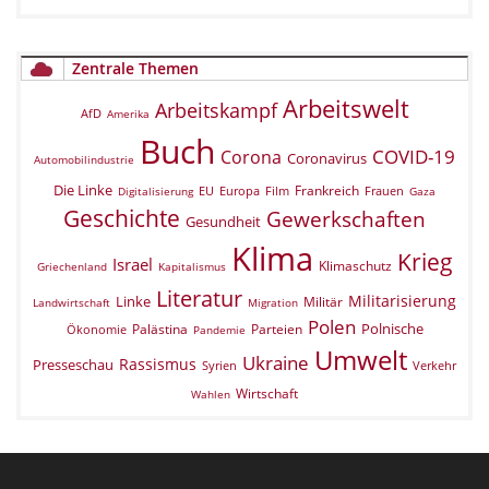
Zentrale Themen
Arbeitswelt
Arbeitskampf
AfD
Amerika
Buch
COVID-19
Corona
Coronavirus
Automobilindustrie
Die Linke
Frankreich
EU
Europa
Film
Frauen
Digitalisierung
Gaza
Geschichte
Gewerkschaften
Gesundheit
Klima
Krieg
Israel
Klimaschutz
Griechenland
Kapitalismus
Literatur
Militarisierung
Linke
Militär
Landwirtschaft
Migration
Polen
Polnische
Palästina
Parteien
Ökonomie
Pandemie
Umwelt
Ukraine
Rassismus
Presseschau
Verkehr
Syrien
Wirtschaft
Wahlen