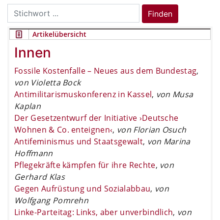
Search
Finden
for:
Artikelübersicht
Innen
Fossile Kostenfalle – Neues aus dem Bundestag
,
von Violetta Bock
Antimilitarismuskonferenz in Kassel
,
von Musa
Kaplan
Der Gesetzentwurf der Initiative ›Deutsche
Wohnen & Co. enteignen‹
,
von Florian Osuch
Antifeminismus und Staatsgewalt
,
von Marina
Hoffmann
Pflegekräfte kämpfen für ihre Rechte
,
von
Gerhard Klas
Gegen Aufrüstung und Sozialabbau
,
von
Wolfgang Pomrehn
Linke-Parteitag: Links, aber unverbindlich
,
von