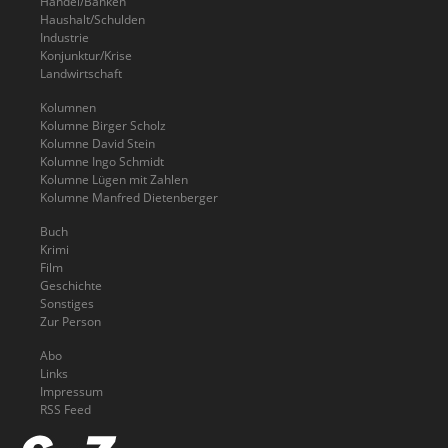
Handel/Banken
Haushalt/Schulden
Industrie
Konjunktur/Krise
Landwirtschaft
Kolumnen
Kolumne Birger Scholz
Kolumne David Stein
Kolumne Ingo Schmidt
Kolumne Lügen mit Zahlen
Kolumne Manfred Dietenberger
Buch
Krimi
Film
Geschichte
Sonstiges
Zur Person
Abo
Links
Impressum
RSS Feed