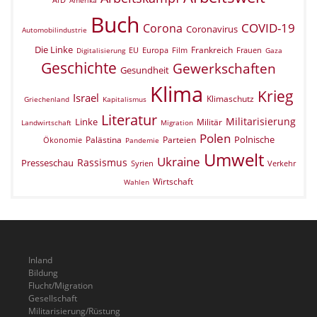
Buch
COVID-19
Corona
Coronavirus
Automobilindustrie
Die Linke
Frankreich
EU
Europa
Film
Frauen
Digitalisierung
Gaza
Geschichte
Gewerkschaften
Gesundheit
Klima
Krieg
Israel
Klimaschutz
Griechenland
Kapitalismus
Literatur
Militarisierung
Linke
Militär
Landwirtschaft
Migration
Polen
Polnische
Palästina
Parteien
Ökonomie
Pandemie
Umwelt
Ukraine
Rassismus
Presseschau
Verkehr
Syrien
Wirtschaft
Wahlen
Inland
Bildung
Flucht/Migration
Gesellschaft
Militarisierung/Rüstung