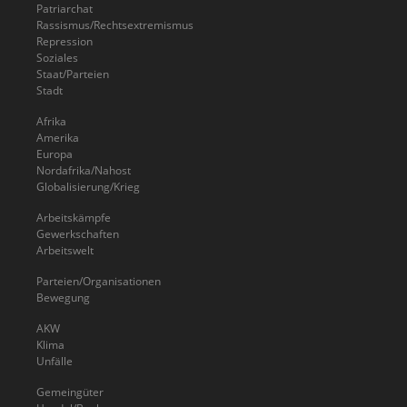
Patriarchat
Rassismus/Rechtsextremismus
Repression
Soziales
Staat/Parteien
Stadt
Afrika
Amerika
Europa
Nordafrika/Nahost
Globalisierung/Krieg
Arbeitskämpfe
Gewerkschaften
Arbeitswelt
Parteien/Organisationen
Bewegung
AKW
Klima
Unfälle
Gemeingüter