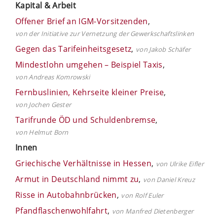
Kapital & Arbeit
Offener Brief an IGM-Vorsitzenden
,
von der Initiative zur Vernetzung der Gewerkschaftslinken
Gegen das Tarifeinheitsgesetz
,
von Jakob Schäfer
Mindestlohn umgehen – Beispiel Taxis
,
von Andreas Komrowski
Fernbuslinien, Kehrseite kleiner Preise
,
von Jochen Gester
Tarifrunde ÖD und Schuldenbremse
,
von Helmut Born
Innen
Griechische Verhältnisse in Hessen
,
von Ulrike Eifler
Armut in Deutschland nimmt zu
,
von Daniel Kreuz
Risse in Autobahnbrücken
,
von Rolf Euler
Pfandflaschenwohlfahrt
,
von Manfred Dietenberger