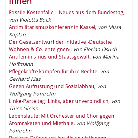
Innen
Fossile Kostenfalle – Neues aus dem Bundestag
,
von Violetta Bock
Antimilitarismuskonferenz in Kassel
,
von Musa
Kaplan
Der Gesetzentwurf der Initiative ›Deutsche
Wohnen & Co. enteignen‹
,
von Florian Osuch
Antifeminismus und Staatsgewalt
,
von Marina
Hoffmann
Pflegekräfte kämpfen für ihre Rechte
,
von
Gerhard Klas
Gegen Aufrüstung und Sozialabbau
,
von
Wolfgang Pomrehn
Linke-Parteitag: Links, aber unverbindlich
,
von
Thies Gleiss
Lebenslaute: Mit Orchester und Chor gegen
Atomraketen und Miethaie
,
von Wolfgang
Pomrehn
Berliner Grünen wollen die sowjetischen