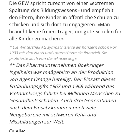
Die GEW spricht zurecht von einer «extremen
Spaltung des Bildungswesens» und empfiehlt
den Eltern, ihre Kinder in öffentliche Schulen zu
schicken und sich dort zu engagieren. «Man
braucht keine freien Träger, um gute Schulen für
alle Kinder zu machen.»
* Die Wintershall AG sympathisierte als Konzern schon vor
1933 mit den Nazis und unterstützte sie finanziell. Sie
profitierte auch von der «Arisierung».
** Das Pharmaunternehmen Boehringer
Ingelheim war maßgeblich an der Produktion
von Agent Orange beteiligt. Der Einsatz dieses
Entlaubungsgifts 1967 und 1968 während des
Vietnamkriegs führte bei Millionen Menschen zu
Gesundheitsschäden. Auch drei Generationen
nach dem Einsatz kommen noch viele
Neugeborene mit schweren Fehl- und
Missbildungen zur Welt.
Quelle: