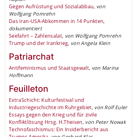
Gegen Aufrüstung und Sozialabbau
,
von
Wolfgang Pomrehn
Das Iran-USA-Abkommen in 14 Punkten
,
dokumentiert
Seefahrt – Zahlensalat
,
von Wolfgang Pomrehn
Trump und der Irankrieg
,
von Angela Klein
Patriarchat
Antifeminismus und Staatsgewalt
,
von Marina
Hoffmann
Feuilleton
ExtraSchicht: Kulturfestival und
Industriegeschichte im Ruhrgebiet
,
von Rolf Euler
Essays gegen den Krieg und für zivile
Konfliktlösung Hrsg. H.Theisen
,
von Peter Nowak
Technofaschismus: Ein Insiderbericht aus
Trumps Amerika
,
von Gerhard Klas