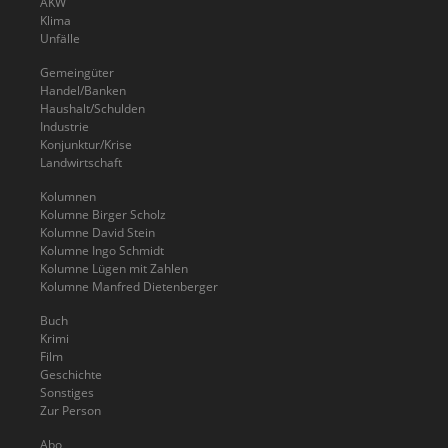
AKW
Klima
Unfälle
Gemeingüter
Handel/Banken
Haushalt/Schulden
Industrie
Konjunktur/Krise
Landwirtschaft
Kolumnen
Kolumne Birger Scholz
Kolumne David Stein
Kolumne Ingo Schmidt
Kolumne Lügen mit Zahlen
Kolumne Manfred Dietenberger
Buch
Krimi
Film
Geschichte
Sonstiges
Zur Person
Abo