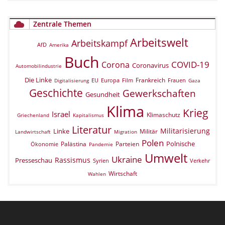
Zentrale Themen
Arbeitswelt
Arbeitskampf
AfD
Amerika
Buch
COVID-19
Corona
Coronavirus
Automobilindustrie
Die Linke
Frankreich
EU
Europa
Film
Frauen
Digitalisierung
Gaza
Geschichte
Gewerkschaften
Gesundheit
Klima
Krieg
Israel
Klimaschutz
Griechenland
Kapitalismus
Literatur
Militarisierung
Linke
Militär
Landwirtschaft
Migration
Polen
Polnische
Palästina
Parteien
Ökonomie
Pandemie
Umwelt
Ukraine
Rassismus
Presseschau
Verkehr
Syrien
Wirtschaft
Wahlen