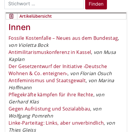
Search
Finden
for:
Artikelübersicht
Innen
Fossile Kostenfalle – Neues aus dem Bundestag
,
von Violetta Bock
Antimilitarismuskonferenz in Kassel
,
von Musa
Kaplan
Der Gesetzentwurf der Initiative ›Deutsche
Wohnen & Co. enteignen‹
,
von Florian Osuch
Antifeminismus und Staatsgewalt
,
von Marina
Hoffmann
Pflegekräfte kämpfen für ihre Rechte
,
von
Gerhard Klas
Gegen Aufrüstung und Sozialabbau
,
von
Wolfgang Pomrehn
Linke-Parteitag: Links, aber unverbindlich
,
von
Thies Gleiss