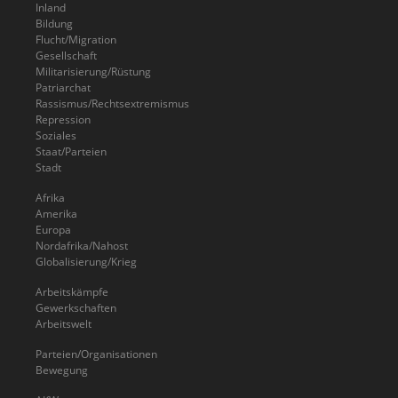
Inland
Bildung
Flucht/Migration
Gesellschaft
Militarisierung/Rüstung
Patriarchat
Rassismus/Rechtsextremismus
Repression
Soziales
Staat/Parteien
Stadt
Afrika
Amerika
Europa
Nordafrika/Nahost
Globalisierung/Krieg
Arbeitskämpfe
Gewerkschaften
Arbeitswelt
Parteien/Organisationen
Bewegung