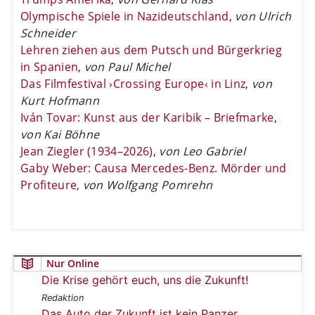
Olympische Spiele in Nazideutschland
,
von Ulrich
Schneider
Lehren ziehen aus dem Putsch und Bürgerkrieg
in Spanien
,
von Paul Michel
Das Filmfestival ›Crossing Europe‹ in Linz
,
von
Kurt Hofmann
Iván Tovar: Kunst aus der Karibik – Briefmarke
,
von Kai Böhne
Jean Ziegler (1934–2026)
,
von Leo Gabriel
Gaby Weber: Causa Mercedes-Benz. Mörder und
Profiteure
,
von Wolfgang Pomrehn
Nur Online
Die Krise gehört euch, uns die Zukunft!
Redaktion
Das Auto der Zukunft ist kein Panzer