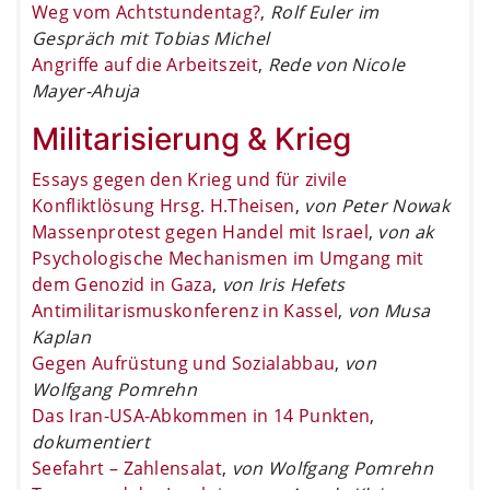
Weg vom Achtstundentag?
,
Rolf Euler im
Gespräch mit Tobias Michel
Angriffe auf die Arbeitszeit
,
Rede von Nicole
Mayer-Ahuja
Militarisierung & Krieg
Essays gegen den Krieg und für zivile
Konfliktlösung Hrsg. H.Theisen
,
von Peter Nowak
Massenprotest gegen Handel mit Israel
,
von ak
Psychologische Mechanismen im Umgang mit
dem Genozid in Gaza
,
von Iris Hefets
Antimilitarismuskonferenz in Kassel
,
von Musa
Kaplan
Gegen Aufrüstung und Sozialabbau
,
von
Wolfgang Pomrehn
Das Iran-USA-Abkommen in 14 Punkten
,
dokumentiert
Seefahrt – Zahlensalat
,
von Wolfgang Pomrehn