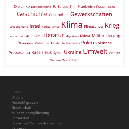
Die Linke
Frankreich
EU
Europa
Film
Frauen
Digitalisierung
Gaza
Geschichte
Gewerkschaften
Gesundheit
Klima
Krieg
Israel
Klimaschutz
Griechenland
Kapitalismus
Literatur
Militarisierung
Linke
Militär
Landwirtschaft
Migration
Polen
Polnische
Palästina
Parteien
Ökonomie
Pandemie
Umwelt
Ukraine
Rassismus
Presseschau
Verkehr
Syrien
Wirtschaft
Wahlen
Inland
Bildung
Flucht/Migration
Gesellschaft
Militarisierung/Rüstung
Patriarchat
Rassismus/Rechtsextremismus
Repression