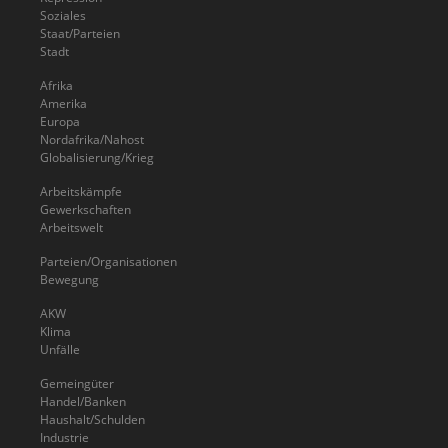
Soziales
Staat/Parteien
Stadt
Afrika
Amerika
Europa
Nordafrika/Nahost
Globalisierung/Krieg
Arbeitskämpfe
Gewerkschaften
Arbeitswelt
Parteien/Organisationen
Bewegung
AKW
Klima
Unfälle
Gemeingüter
Handel/Banken
Haushalt/Schulden
Industrie