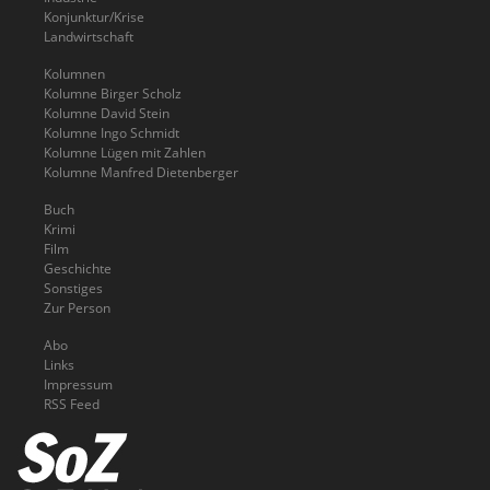
Konjunktur/Krise
Landwirtschaft
Kolumnen
Kolumne Birger Scholz
Kolumne David Stein
Kolumne Ingo Schmidt
Kolumne Lügen mit Zahlen
Kolumne Manfred Dietenberger
Buch
Krimi
Film
Geschichte
Sonstiges
Zur Person
Abo
Links
Impressum
RSS Feed