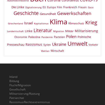
Coronavirus
Automobilindustrie
Die Linke
Frankreich
EU
Europa
Film
Frauen
Digitalisierung
Gaza
Geschichte
Gewerkschaften
Gesundheit
Klima
Krieg
Israel
Klimaschutz
Griechenland
Kapitalismus
Literatur
Militarisierung
Linke
Militär
Landwirtschaft
Migration
Polen
Polnische
Palästina
Parteien
Ökonomie
Pandemie
Umwelt
Ukraine
Rassismus
Presseschau
Verkehr
Syrien
Wirtschaft
Wahlen
Inland
Bildung
Flucht/Migration
Gesellschaft
Militarisierung/Rüstung
Patriarchat
Rassismus/Rechtsextremismus