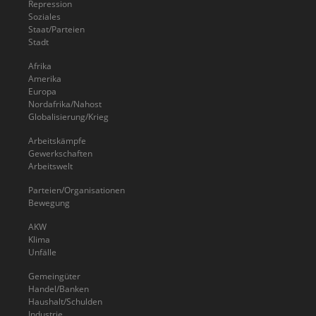
Repression
Soziales
Staat/Parteien
Stadt
Afrika
Amerika
Europa
Nordafrika/Nahost
Globalisierung/Krieg
Arbeitskämpfe
Gewerkschaften
Arbeitswelt
Parteien/Organisationen
Bewegung
AKW
Klima
Unfälle
Gemeingüter
Handel/Banken
Haushalt/Schulden
Industrie