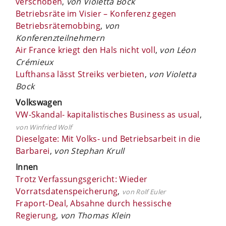
verschoben
,
von Violetta Bock
Betriebsräte im Visier – Konferenz gegen
Betriebsrätemobbing
,
von
Konferenzteilnehmern
Air France kriegt den Hals nicht voll
,
von Léon
Crémieux
Lufthansa lässt Streiks verbieten
,
von Violetta
Bock
Volkswagen
VW-Skandal- kapitalistisches Business as usual
,
von Winfried Wolf
Dieselgate: Mit Volks- und Betriebsarbeit in die
Barbarei
,
von Stephan Krull
Innen
Trotz Verfassungsgericht: Wieder
Vorratsdatenspeicherung
,
von Rolf Euler
Fraport-Deal, Absahne durch hessische
Regierung
,
von Thomas Klein