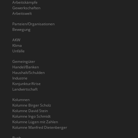
Arbeitskämpfe
Gewerkschaften
Arbeitswelt
Parteien/Organisationen
Bewegung
AKW
Klima
Unfälle
Gemeingüter
Handel/Banken
Haushalt/Schulden
Industrie
Konjunktur/Krise
Landwirtschaft
Kolumnen
Kolumne Birger Scholz
Kolumne David Stein
Kolumne Ingo Schmidt
Kolumne Lügen mit Zahlen
Kolumne Manfred Dietenberger
Buch