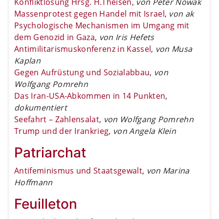
Konfliktlösung Hrsg. H.Theisen
,
von Peter Nowak
Massenprotest gegen Handel mit Israel
,
von ak
Psychologische Mechanismen im Umgang mit
dem Genozid in Gaza
,
von Iris Hefets
Antimilitarismuskonferenz in Kassel
,
von Musa
Kaplan
Gegen Aufrüstung und Sozialabbau
,
von
Wolfgang Pomrehn
Das Iran-USA-Abkommen in 14 Punkten
,
dokumentiert
Seefahrt – Zahlensalat
,
von Wolfgang Pomrehn
Trump und der Irankrieg
,
von Angela Klein
Patriarchat
Antifeminismus und Staatsgewalt
,
von Marina
Hoffmann
Feuilleton