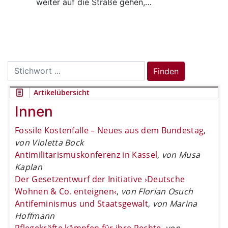
weiter auf die Straße gehen,…
Search
Finden
for:
Artikelübersicht
Innen
Fossile Kostenfalle – Neues aus dem Bundestag
,
von Violetta Bock
Antimilitarismuskonferenz in Kassel
,
von Musa
Kaplan
Der Gesetzentwurf der Initiative ›Deutsche
Wohnen & Co. enteignen‹
,
von Florian Osuch
Antifeminismus und Staatsgewalt
,
von Marina
Hoffmann
Pflegekräfte kämpfen für ihre Rechte
,
von