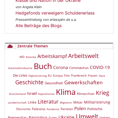
Klasse und Nation in der Ukraine
von Angela Klein
Hedgefonds verweigern Schuldenerlass
Pressemitteilung von erlassjahr.de u.a.
Alle Beiträge des Blogs
Zentrale Themen
Arbeitswelt
Arbeitskampf
AfD
Amerika
Buch
COVID-19
Corona
Coronavirus
Automobilindustrie
Die Linke
Frankreich
EU
Europa
Film
Frauen
Digitalisierung
Gaza
Geschichte
Gewerkschaften
Gesundheit
Klima
Krieg
Israel
Klimaschutz
Griechenland
Kapitalismus
Literatur
Militarisierung
Linke
Militär
Landwirtschaft
Migration
Polen
Polnische
Palästina
Parteien
Ökonomie
Pandemie
Umwelt
Ukraine
Rassismus
Presseschau
Verkehr
Syrien