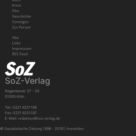
Krimi
Film
Geschichte
Sonstiges
Zur Person
Abo
Links
Impressum
RSS Feed
SoZ-Verlag
Regentenstr. 57 - 59
51063 Köln
Tel.: 0221 9231196
Fax: 0221 9231197
redaktion@soz-verlag.de
E-Mail:
Anmelden
© Sozialistische Zeitung 1998 - 2026
|