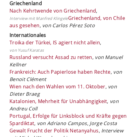
Griechenland
Nach Kehrtwende von Griechenland
,
Griechenland, von Chile
Interview mit Manfred Klingele
aus gesehen
, von Carlos Pé
rez Soto
Internationales
Troika der Türkei, IS agiert nicht allein
,
von Yusuf Karatas
Russland versucht Assad zu retten
,
von Manuel
Kellner
Frankreich: Auch Papierlose haben Rechte
,
von
Benoit Clément
Wien nach den Wahlen vom 11. Oktober
,
von
Dieter Braeg
Katalonien, Mehrheit für Unabhängigkeit
,
von
Andreu Coll
Portugal, Erfolge für Linksblock und Kräfte gegen
Spardiktat
,
von Adriano Campos, Jorge Costa
Gewalt Frucht der Politik Netanyahus
,
Interview