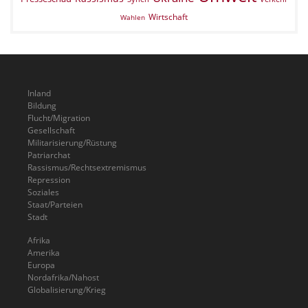
Wirtschaft
Wahlen
Inland
Bildung
Flucht/Migration
Gesellschaft
Militarisierung/Rüstung
Patriarchat
Rassismus/Rechtsextremismus
Repression
Soziales
Staat/Parteien
Stadt
Afrika
Amerika
Europa
Nordafrika/Nahost
Globalisierung/Krieg