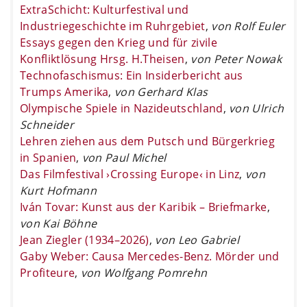
ExtraSchicht: Kulturfestival und
Industriegeschichte im Ruhrgebiet
,
von Rolf Euler
Essays gegen den Krieg und für zivile
Konfliktlösung Hrsg. H.Theisen
,
von Peter Nowak
Technofaschismus: Ein Insiderbericht aus
Trumps Amerika
,
von Gerhard Klas
Olympische Spiele in Nazideutschland
,
von Ulrich
Schneider
Lehren ziehen aus dem Putsch und Bürgerkrieg
in Spanien
,
von Paul Michel
Das Filmfestival ›Crossing Europe‹ in Linz
,
von
Kurt Hofmann
Iván Tovar: Kunst aus der Karibik – Briefmarke
,
von Kai Böhne
Jean Ziegler (1934–2026)
,
von Leo Gabriel
Gaby Weber: Causa Mercedes-Benz. Mörder und
Profiteure
,
von Wolfgang Pomrehn