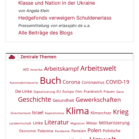
Klasse und Nation in der Ukraine
von Angela Klein
Hedgefonds verweigern Schuldenerlass
Pressemitteilung von erlassjahr.de u.a.
Alle Beiträge des Blogs
Zentrale Themen
Arbeitswelt
Arbeitskampf
AfD
Amerika
Buch
COVID-19
Corona
Coronavirus
Automobilindustrie
Die Linke
Frankreich
EU
Europa
Film
Frauen
Digitalisierung
Gaza
Geschichte
Gewerkschaften
Gesundheit
Klima
Krieg
Israel
Klimaschutz
Griechenland
Kapitalismus
Literatur
Militarisierung
Linke
Militär
Landwirtschaft
Migration
Polen
Polnische
Palästina
Parteien
Ökonomie
Pandemie