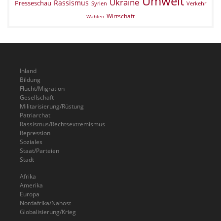
Umwelt
Ukraine
Rassismus
Presseschau
Verkehr
Syrien
Wirtschaft
Wahlen
Inland
Bildung
Flucht/Migration
Gesellschaft
Militarisierung/Rüstung
Patriarchat
Rassismus/Rechtsextremismus
Repression
Soziales
Staat/Parteien
Stadt
Afrika
Amerika
Europa
Nordafrika/Nahost
Globalisierung/Krieg