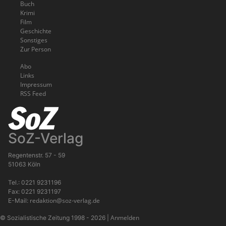
Buch
Krimi
Film
Geschichte
Sonstiges
Zur Person
Abo
Links
Impressum
RSS Feed
SoZ-Verlag
Regentenstr. 57 - 59
51063 Köln
Tel.: 0221 9231196
Fax: 0221 9231197
redaktion@soz-verlag.de
E-Mail:
Anmelden
© Sozialistische Zeitung 1998 - 2026
|