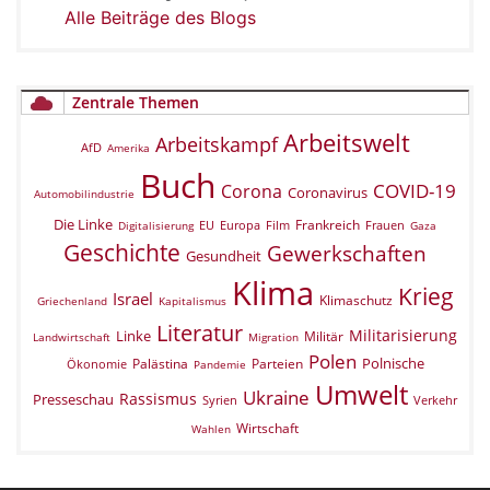
Alle Beiträge des Blogs
Zentrale Themen
Arbeitswelt
Arbeitskampf
AfD
Amerika
Buch
COVID-19
Corona
Coronavirus
Automobilindustrie
Die Linke
Frankreich
EU
Europa
Film
Frauen
Digitalisierung
Gaza
Geschichte
Gewerkschaften
Gesundheit
Klima
Krieg
Israel
Klimaschutz
Griechenland
Kapitalismus
Literatur
Militarisierung
Linke
Militär
Landwirtschaft
Migration
Polen
Polnische
Palästina
Parteien
Ökonomie
Pandemie
Umwelt
Ukraine
Rassismus
Presseschau
Verkehr
Syrien
Wirtschaft
Wahlen