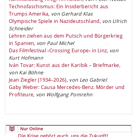
Technofaschismus: Ein Insiderbericht aus
Trumps Amerika
,
von Gerhard Klas
Olympische Spiele in Nazideutschland
,
von Ulrich
Schneider
Lehren ziehen aus dem Putsch und Bürgerkrieg
in Spanien
,
von Paul Michel
Das Filmfestival ›Crossing Europe‹ in Linz
,
von
Kurt Hofmann
Iván Tovar: Kunst aus der Karibik – Briefmarke
,
von Kai Böhne
Jean Ziegler (1934–2026)
,
von Leo Gabriel
Gaby Weber: Causa Mercedes-Benz. Mörder und
Profiteure
,
von Wolfgang Pomrehn
Nur Online
Die Krise gehört euch, uns die Zukunft!