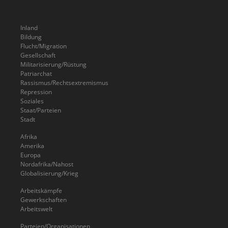
Inland
Bildung
Flucht/Migration
Gesellschaft
Militarisierung/Rüstung
Patriarchat
Rassismus/Rechtsextremismus
Repression
Soziales
Staat/Parteien
Stadt
Afrika
Amerika
Europa
Nordafrika/Nahost
Globalisierung/Krieg
Arbeitskämpfe
Gewerkschaften
Arbeitswelt
Parteien/Organisationen