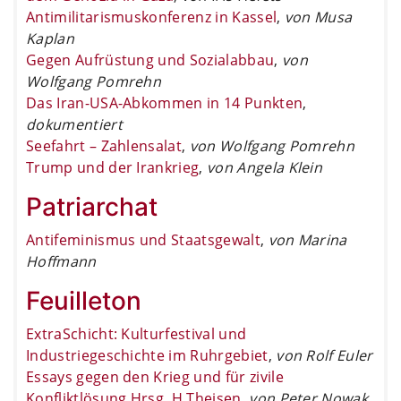
Antimilitarismuskonferenz in Kassel
,
von Musa
Kaplan
Gegen Aufrüstung und Sozialabbau
,
von
Wolfgang Pomrehn
Das Iran-USA-Abkommen in 14 Punkten
,
dokumentiert
Seefahrt – Zahlensalat
,
von Wolfgang Pomrehn
Trump und der Irankrieg
,
von Angela Klein
Patriarchat
Antifeminismus und Staatsgewalt
,
von Marina
Hoffmann
Feuilleton
ExtraSchicht: Kulturfestival und
Industriegeschichte im Ruhrgebiet
,
von Rolf Euler
Essays gegen den Krieg und für zivile
Konfliktlösung Hrsg. H.Theisen
,
von Peter Nowak