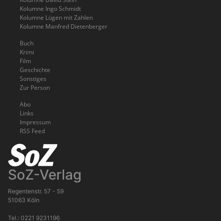
Kolumne Ingo Schmidt
Kolumne Lügen mit Zahlen
Kolumne Manfred Dietenberger
Buch
Krimi
Film
Geschichte
Sonstiges
Zur Person
Abo
Links
Impressum
RSS Feed
SoZ-Verlag
Regentenstr. 57 - 59
51063 Köln
Tel.: 0221 9231196