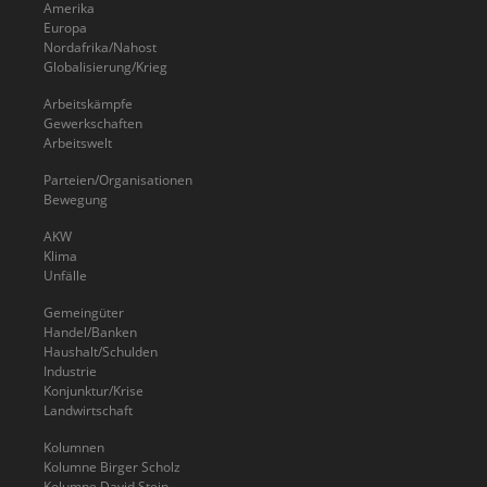
Amerika
Europa
Nordafrika/Nahost
Globalisierung/Krieg
Arbeitskämpfe
Gewerkschaften
Arbeitswelt
Parteien/Organisationen
Bewegung
AKW
Klima
Unfälle
Gemeingüter
Handel/Banken
Haushalt/Schulden
Industrie
Konjunktur/Krise
Landwirtschaft
Kolumnen
Kolumne Birger Scholz
Kolumne David Stein