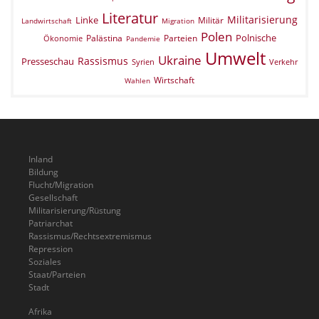
Literatur
Militarisierung
Linke
Militär
Landwirtschaft
Migration
Polen
Polnische
Palästina
Parteien
Ökonomie
Pandemie
Umwelt
Ukraine
Rassismus
Presseschau
Verkehr
Syrien
Wirtschaft
Wahlen
Inland
Bildung
Flucht/Migration
Gesellschaft
Militarisierung/Rüstung
Patriarchat
Rassismus/Rechtsextremismus
Repression
Soziales
Staat/Parteien
Stadt
Afrika