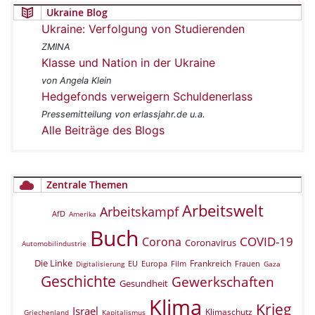
Ukraine Blog
Ukraine: Verfolgung von Studierenden
ZMINA
Klasse und Nation in der Ukraine
von Angela Klein
Hedgefonds verweigern Schuldenerlass
Pressemitteilung von erlassjahr.de u.a.
Alle Beiträge des Blogs
Zentrale Themen
Arbeitswelt
Arbeitskampf
AfD
Amerika
Buch
COVID-19
Corona
Coronavirus
Automobilindustrie
Die Linke
Frankreich
EU
Europa
Film
Frauen
Digitalisierung
Gaza
Geschichte
Gewerkschaften
Gesundheit
Klima
Krieg
Israel
Klimaschutz
Griechenland
Kapitalismus