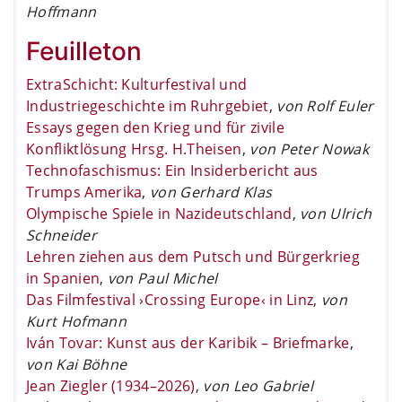
Hoffmann
Feuilleton
ExtraSchicht: Kulturfestival und
Industriegeschichte im Ruhrgebiet
,
von Rolf Euler
Essays gegen den Krieg und für zivile
Konfliktlösung Hrsg. H.Theisen
,
von Peter Nowak
Technofaschismus: Ein Insiderbericht aus
Trumps Amerika
,
von Gerhard Klas
Olympische Spiele in Nazideutschland
,
von Ulrich
Schneider
Lehren ziehen aus dem Putsch und Bürgerkrieg
in Spanien
,
von Paul Michel
Das Filmfestival ›Crossing Europe‹ in Linz
,
von
Kurt Hofmann
Iván Tovar: Kunst aus der Karibik – Briefmarke
,
von Kai Böhne
Jean Ziegler (1934–2026)
,
von Leo Gabriel