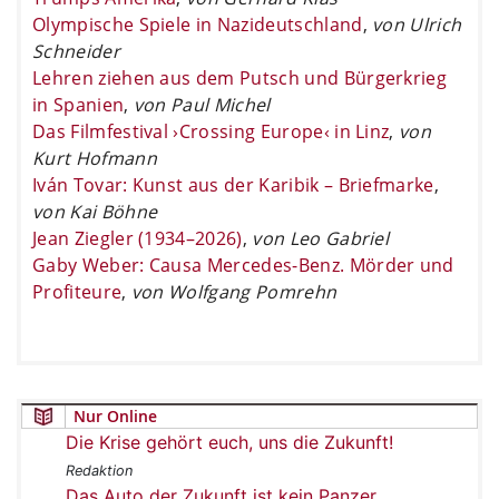
Olympische Spiele in Nazideutschland
,
von Ulrich
Schneider
Lehren ziehen aus dem Putsch und Bürgerkrieg
in Spanien
,
von Paul Michel
Das Filmfestival ›Crossing Europe‹ in Linz
,
von
Kurt Hofmann
Iván Tovar: Kunst aus der Karibik – Briefmarke
,
von Kai Böhne
Jean Ziegler (1934–2026)
,
von Leo Gabriel
Gaby Weber: Causa Mercedes-Benz. Mörder und
Profiteure
,
von Wolfgang Pomrehn
Nur Online
Die Krise gehört euch, uns die Zukunft!
Redaktion
Das Auto der Zukunft ist kein Panzer