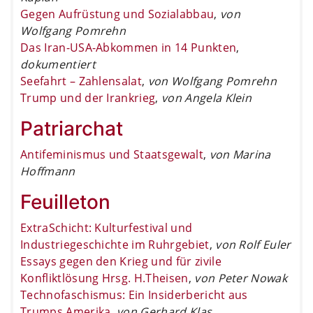
Gegen Aufrüstung und Sozialabbau
,
von
Wolfgang Pomrehn
Das Iran-USA-Abkommen in 14 Punkten
,
dokumentiert
Seefahrt – Zahlensalat
,
von Wolfgang Pomrehn
Trump und der Irankrieg
,
von Angela Klein
Patriarchat
Antifeminismus und Staatsgewalt
,
von Marina
Hoffmann
Feuilleton
ExtraSchicht: Kulturfestival und
Industriegeschichte im Ruhrgebiet
,
von Rolf Euler
Essays gegen den Krieg und für zivile
Konfliktlösung Hrsg. H.Theisen
,
von Peter Nowak
Technofaschismus: Ein Insiderbericht aus
Trumps Amerika
,
von Gerhard Klas