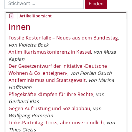
Search
Finden
for:
Artikelübersicht
Innen
Fossile Kostenfalle – Neues aus dem Bundestag
,
von Violetta Bock
Antimilitarismuskonferenz in Kassel
,
von Musa
Kaplan
Der Gesetzentwurf der Initiative ›Deutsche
Wohnen & Co. enteignen‹
,
von Florian Osuch
Antifeminismus und Staatsgewalt
,
von Marina
Hoffmann
Pflegekräfte kämpfen für ihre Rechte
,
von
Gerhard Klas
Gegen Aufrüstung und Sozialabbau
,
von
Wolfgang Pomrehn
Linke-Parteitag: Links, aber unverbindlich
,
von
Thies Gleiss