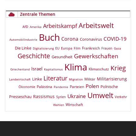
Zentrale Themen
Arbeitswelt
Arbeitskampf
AfD
Amerika
Buch
COVID-19
Corona
Coronavirus
Automobilindustrie
Die Linke
Frankreich
EU
Europa
Film
Frauen
Digitalisierung
Gaza
Geschichte
Gewerkschaften
Gesundheit
Klima
Krieg
Israel
Klimaschutz
Griechenland
Kapitalismus
Literatur
Militarisierung
Linke
Militär
Landwirtschaft
Migration
Polen
Polnische
Palästina
Parteien
Ökonomie
Pandemie
Umwelt
Ukraine
Rassismus
Presseschau
Verkehr
Syrien
Wirtschaft
Wahlen