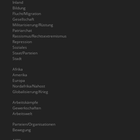
Inland
Bildung
Flucht/Migration
Gesellschaft
Militarisierung/Rüstung
Patriarchat
Rassismus/Rechtsextremismus
Repression
Soziales
Staat/Parteien
Stadt
Afrika
Amerika
Europa
Nordafrika/Nahost
Globalisierung/Krieg
Arbeitskämpfe
Gewerkschaften
Arbeitswelt
Parteien/Organisationen
Bewegung