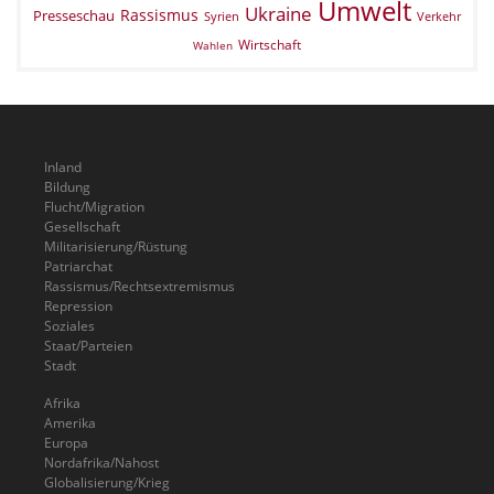
Umwelt
Ukraine
Rassismus
Presseschau
Verkehr
Syrien
Wirtschaft
Wahlen
Inland
Bildung
Flucht/Migration
Gesellschaft
Militarisierung/Rüstung
Patriarchat
Rassismus/Rechtsextremismus
Repression
Soziales
Staat/Parteien
Stadt
Afrika
Amerika
Europa
Nordafrika/Nahost
Globalisierung/Krieg