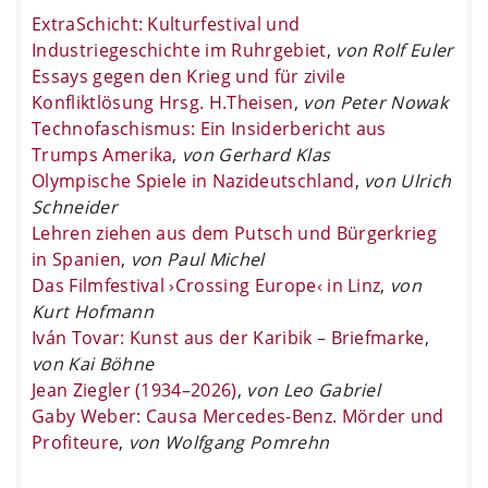
ExtraSchicht: Kulturfestival und
Industriegeschichte im Ruhrgebiet
,
von Rolf Euler
Essays gegen den Krieg und für zivile
Konfliktlösung Hrsg. H.Theisen
,
von Peter Nowak
Technofaschismus: Ein Insiderbericht aus
Trumps Amerika
,
von Gerhard Klas
Olympische Spiele in Nazideutschland
,
von Ulrich
Schneider
Lehren ziehen aus dem Putsch und Bürgerkrieg
in Spanien
,
von Paul Michel
Das Filmfestival ›Crossing Europe‹ in Linz
,
von
Kurt Hofmann
Iván Tovar: Kunst aus der Karibik – Briefmarke
,
von Kai Böhne
Jean Ziegler (1934–2026)
,
von Leo Gabriel
Gaby Weber: Causa Mercedes-Benz. Mörder und
Profiteure
,
von Wolfgang Pomrehn