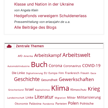
Klasse und Nation in der Ukraine
von Angela Klein
Hedgefonds verweigern Schuldenerlass
Pressemitteilung von erlassjahr.de u.a.
Alle Beiträge des Blogs
Zentrale Themen
Arbeitswelt
Arbeitskampf
AfD
Amerika
Buch
COVID-19
Corona
Coronavirus
Automobilindustrie
Die Linke
Frankreich
EU
Europa
Film
Frauen
Digitalisierung
Gaza
Geschichte
Gewerkschaften
Gesundheit
Klima
Krieg
Israel
Klimaschutz
Griechenland
Kapitalismus
Literatur
Militarisierung
Linke
Militär
Landwirtschaft
Migration
Polen
Polnische
Palästina
Parteien
Ökonomie
Pandemie