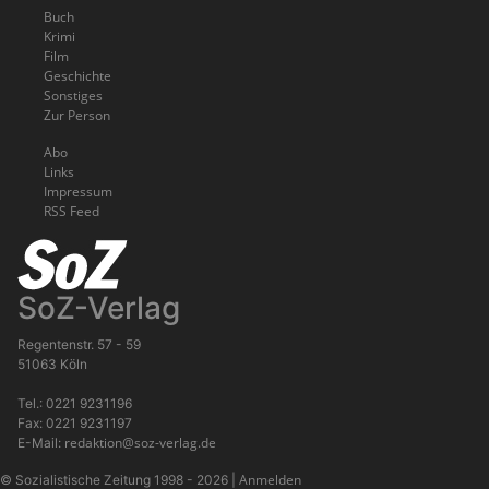
Buch
Krimi
Film
Geschichte
Sonstiges
Zur Person
Abo
Links
Impressum
RSS Feed
SoZ-Verlag
Regentenstr. 57 - 59
51063 Köln
Tel.: 0221 9231196
Fax: 0221 9231197
redaktion@soz-verlag.de
E-Mail:
Anmelden
© Sozialistische Zeitung 1998 - 2026
|