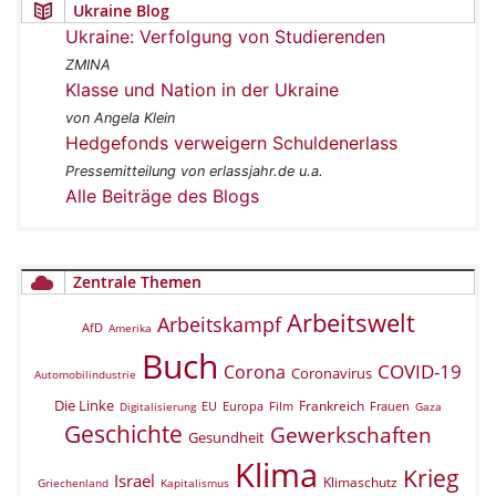
Ukraine Blog
Ukraine: Verfolgung von Studierenden
ZMINA
Klasse und Nation in der Ukraine
von Angela Klein
Hedgefonds verweigern Schuldenerlass
Pressemitteilung von erlassjahr.de u.a.
Alle Beiträge des Blogs
Zentrale Themen
Arbeitswelt
Arbeitskampf
AfD
Amerika
Buch
COVID-19
Corona
Coronavirus
Automobilindustrie
Die Linke
Frankreich
EU
Europa
Film
Frauen
Digitalisierung
Gaza
Geschichte
Gewerkschaften
Gesundheit
Klima
Krieg
Israel
Klimaschutz
Griechenland
Kapitalismus