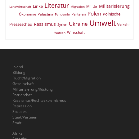
Literatur
Militarisierung
Linke
Militär
Landwirtschaft
Migration
Polen
Polnische
Palästina
Parteien
Ökonomie
Pandemie
Umwelt
Ukraine
Rassismus
Presseschau
Verkehr
Syrien
Wirtschaft
Wahlen
Inland
Bildung
Flucht/Migration
Gesellschaft
Militarisierung/Rüstung
Patriarchat
Rassismus/Rechtsextremismus
Repression
Soziales
Staat/Parteien
Stadt
Afrika
Amerika