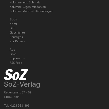
Kolumne Ingo Schmidt
Kolumne Lügen mit Zahlen
Kolumne Manfred Dietenberger
Buch
Krimi
Film
Geschichte
Sonstiges
Zur Person
Abo
Links
Impressum
RSS Feed
SoZ-Verlag
Regentenstr. 57 - 59
51063 Köln
Tel.: 0221 9231196