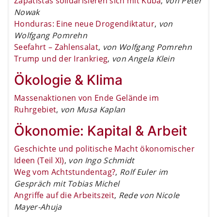
Zapatistas solidarisieren sich mit Kuba
,
von Peter
Nowak
Honduras: Eine neue Drogendiktatur
,
von
Wolfgang Pomrehn
Seefahrt – Zahlensalat
,
von Wolfgang Pomrehn
Trump und der Irankrieg
,
von Angela Klein
Ökologie & Klima
Massenaktionen von Ende Gelände im
Ruhrgebiet
,
von Musa Kaplan
Ökonomie: Kapital & Arbeit
Geschichte und politische Macht ökonomischer
Ideen (Teil XI)
,
von Ingo Schmidt
Weg vom Achtstundentag?
,
Rolf Euler im
Gespräch mit Tobias Michel
Angriffe auf die Arbeitszeit
,
Rede von Nicole
Mayer-Ahuja