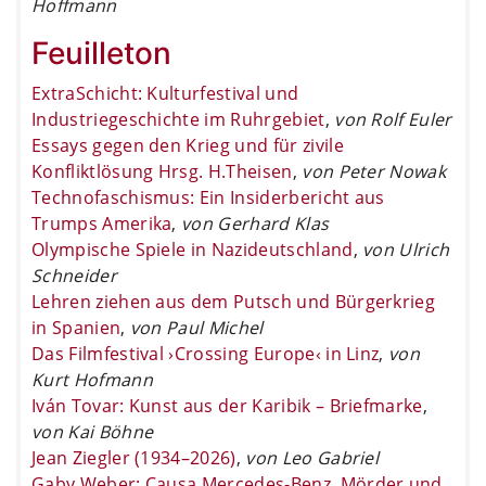
Hoffmann
Feuilleton
ExtraSchicht: Kulturfestival und
Industriegeschichte im Ruhrgebiet
,
von Rolf Euler
Essays gegen den Krieg und für zivile
Konfliktlösung Hrsg. H.Theisen
,
von Peter Nowak
Technofaschismus: Ein Insiderbericht aus
Trumps Amerika
,
von Gerhard Klas
Olympische Spiele in Nazideutschland
,
von Ulrich
Schneider
Lehren ziehen aus dem Putsch und Bürgerkrieg
in Spanien
,
von Paul Michel
Das Filmfestival ›Crossing Europe‹ in Linz
,
von
Kurt Hofmann
Iván Tovar: Kunst aus der Karibik – Briefmarke
,
von Kai Böhne
Jean Ziegler (1934–2026)
,
von Leo Gabriel
Gaby Weber: Causa Mercedes-Benz. Mörder und