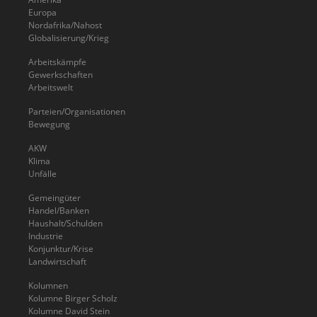
Europa
Nordafrika/Nahost
Globalisierung/Krieg
Arbeitskämpfe
Gewerkschaften
Arbeitswelt
Parteien/Organisationen
Bewegung
AKW
Klima
Unfälle
Gemeingüter
Handel/Banken
Haushalt/Schulden
Industrie
Konjunktur/Krise
Landwirtschaft
Kolumnen
Kolumne Birger Scholz
Kolumne David Stein