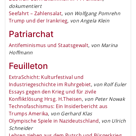
dokumentiert
Seefahrt – Zahlensalat
,
von Wolfgang Pomrehn
Trump und der Irankrieg
,
von Angela Klein
Patriarchat
Antifeminismus und Staatsgewalt
,
von Marina
Hoffmann
Feuilleton
ExtraSchicht: Kulturfestival und
Industriegeschichte im Ruhrgebiet
,
von Rolf Euler
Essays gegen den Krieg und für zivile
Konfliktlösung Hrsg. H.Theisen
,
von Peter Nowak
Technofaschismus: Ein Insiderbericht aus
Trumps Amerika
,
von Gerhard Klas
Olympische Spiele in Nazideutschland
,
von Ulrich
Schneider
Lehren ziehen aus dem Putsch und Bürgerkrieg