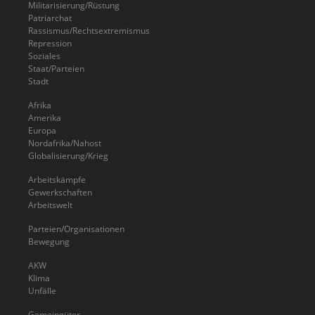
Militarisierung/Rüstung
Patriarchat
Rassismus/Rechtsextremismus
Repression
Soziales
Staat/Parteien
Stadt
Afrika
Amerika
Europa
Nordafrika/Nahost
Globalisierung/Krieg
Arbeitskämpfe
Gewerkschaften
Arbeitswelt
Parteien/Organisationen
Bewegung
AKW
Klima
Unfälle
Gemeingüter