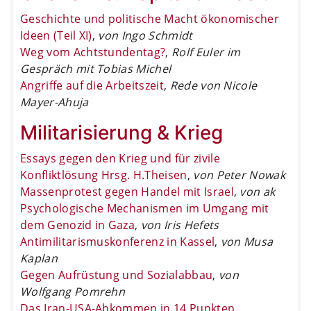
Geschichte und politische Macht ökonomischer
Ideen (Teil XI)
,
von Ingo Schmidt
Weg vom Achtstundentag?
,
Rolf Euler im
Gespräch mit Tobias Michel
Angriffe auf die Arbeitszeit
,
Rede von Nicole
Mayer-Ahuja
Militarisierung & Krieg
Essays gegen den Krieg und für zivile
Konfliktlösung Hrsg. H.Theisen
,
von Peter Nowak
Massenprotest gegen Handel mit Israel
,
von ak
Psychologische Mechanismen im Umgang mit
dem Genozid in Gaza
,
von Iris Hefets
Antimilitarismuskonferenz in Kassel
,
von Musa
Kaplan
Gegen Aufrüstung und Sozialabbau
,
von
Wolfgang Pomrehn
Das Iran-USA-Abkommen in 14 Punkten
,