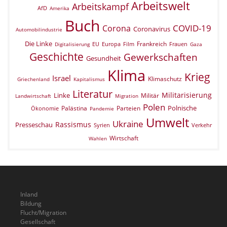
Arbeitswelt
Arbeitskampf
AfD
Amerika
Buch
COVID-19
Corona
Coronavirus
Automobilindustrie
Die Linke
Frankreich
EU
Europa
Film
Frauen
Digitalisierung
Gaza
Geschichte
Gewerkschaften
Gesundheit
Klima
Krieg
Israel
Klimaschutz
Griechenland
Kapitalismus
Literatur
Militarisierung
Linke
Militär
Landwirtschaft
Migration
Polen
Polnische
Palästina
Parteien
Ökonomie
Pandemie
Umwelt
Ukraine
Rassismus
Presseschau
Verkehr
Syrien
Wirtschaft
Wahlen
Inland
Bildung
Flucht/Migration
Gesellschaft