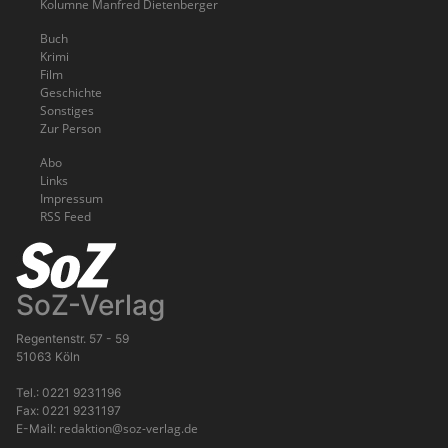
Kolumne Manfred Dietenberger
Buch
Krimi
Film
Geschichte
Sonstiges
Zur Person
Abo
Links
Impressum
RSS Feed
SoZ-Verlag
Regentenstr. 57 - 59
51063 Köln
Tel.: 0221 9231196
Fax: 0221 9231197
redaktion@soz-verlag.de
E-Mail: