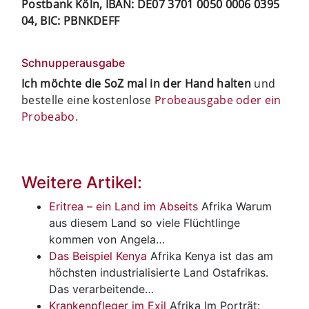
Postbank Köln, IBAN: DE07 3701 0050 0006 0395
04, BIC: PBNKDEFF
Schnupperausgabe
Ich möchte die SoZ mal in der Hand halten
und
bestelle eine kostenlose
Probeausgabe oder ein
Probeabo
.
Weitere Artikel:
Eritrea – ein Land im Abseits
Afrika
Warum
aus diesem Land so viele Flüchtlinge
kommen von Angela…
Das Beispiel Kenya
Afrika
Kenya ist das am
höchsten industrialisierte Land Ostafrikas.
Das verarbeitende…
Krankenpfleger im Exil
Afrika
Im Porträt: