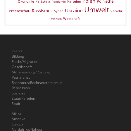
Polen
Polnische
Palästina
Parteien
Ökonomie
Pandemie
Umwelt
Ukraine
Rassismus
Presseschau
Verkehr
Syrien
Wirtschaft
Wahlen
Inland
Bildung
Flucht/Migration
Gesellschaft
Militarisierung/Rüstung
Patriarchat
Rassismus/Rechtsextremismus
Repression
Soziales
Staat/Parteien
Stadt
Afrika
Amerika
Europa
Nordafrika/Nahost