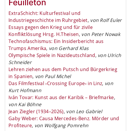
Feuilleton
ExtraSchicht: Kulturfestival und
Industriegeschichte im Ruhrgebiet
,
von Rolf Euler
Essays gegen den Krieg und für zivile
Konfliktlösung Hrsg. H.Theisen
,
von Peter Nowak
Technofaschismus: Ein Insiderbericht aus
Trumps Amerika
,
von Gerhard Klas
Olympische Spiele in Nazideutschland
,
von Ulrich
Schneider
Lehren ziehen aus dem Putsch und Bürgerkrieg
in Spanien
,
von Paul Michel
Das Filmfestival ›Crossing Europe‹ in Linz
,
von
Kurt Hofmann
Iván Tovar: Kunst aus der Karibik – Briefmarke
,
von Kai Böhne
Jean Ziegler (1934–2026)
,
von Leo Gabriel
Gaby Weber: Causa Mercedes-Benz. Mörder und
Profiteure
,
von Wolfgang Pomrehn