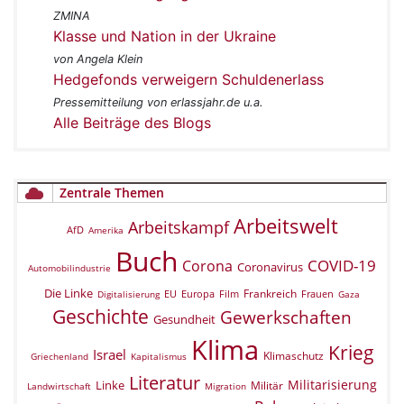
ZMINA
Klasse und Nation in der Ukraine
von Angela Klein
Hedgefonds verweigern Schuldenerlass
Pressemitteilung von erlassjahr.de u.a.
Alle Beiträge des Blogs
Zentrale Themen
Arbeitswelt
Arbeitskampf
AfD
Amerika
Buch
COVID-19
Corona
Coronavirus
Automobilindustrie
Die Linke
Frankreich
EU
Europa
Film
Frauen
Digitalisierung
Gaza
Geschichte
Gewerkschaften
Gesundheit
Klima
Krieg
Israel
Klimaschutz
Griechenland
Kapitalismus
Literatur
Militarisierung
Linke
Militär
Landwirtschaft
Migration