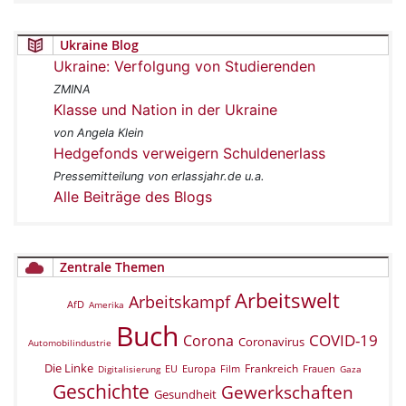
Ukraine Blog
Ukraine: Verfolgung von Studierenden
ZMINA
Klasse und Nation in der Ukraine
von Angela Klein
Hedgefonds verweigern Schuldenerlass
Pressemitteilung von erlassjahr.de u.a.
Alle Beiträge des Blogs
Zentrale Themen
Arbeitswelt
Arbeitskampf
AfD
Amerika
Buch
COVID-19
Corona
Coronavirus
Automobilindustrie
Die Linke
Frankreich
EU
Europa
Film
Frauen
Digitalisierung
Gaza
Geschichte
Gewerkschaften
Gesundheit