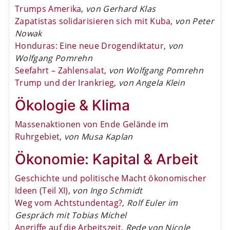
Trumps Amerika
,
von Gerhard Klas
Zapatistas solidarisieren sich mit Kuba
,
von Peter
Nowak
Honduras: Eine neue Drogendiktatur
,
von
Wolfgang Pomrehn
Seefahrt – Zahlensalat
,
von Wolfgang Pomrehn
Trump und der Irankrieg
,
von Angela Klein
Ökologie & Klima
Massenaktionen von Ende Gelände im
Ruhrgebiet
,
von Musa Kaplan
Ökonomie: Kapital & Arbeit
Geschichte und politische Macht ökonomischer
Ideen (Teil XI)
,
von Ingo Schmidt
Weg vom Achtstundentag?
,
Rolf Euler im
Gespräch mit Tobias Michel
Angriffe auf die Arbeitszeit
,
Rede von Nicole