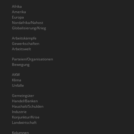
Afrika
Amerika
Europa
Nordafrika/Nahost
Globalisierung/Krieg
Arbeitskämpfe
Gewerkschaften
Arbeitswelt
Parteien/Organisationen
Bewegung
AKW
Klima
Unfälle
Gemeingüter
Handel/Banken
Haushalt/Schulden
Industrie
Konjunktur/Krise
Landwirtschaft
Kolumnen