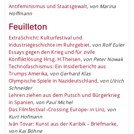
Antifeminismus und Staatsgewalt
,
von Marina
Hoffmann
Feuilleton
ExtraSchicht: Kulturfestival und
Industriegeschichte im Ruhrgebiet
,
von Rolf Euler
Essays gegen den Krieg und für zivile
Konfliktlösung Hrsg. H.Theisen
,
von Peter Nowak
Technofaschismus: Ein Insiderbericht aus
Trumps Amerika
,
von Gerhard Klas
Olympische Spiele in Nazideutschland
,
von Ulrich
Schneider
Lehren ziehen aus dem Putsch und Bürgerkrieg
in Spanien
,
von Paul Michel
Das Filmfestival ›Crossing Europe‹ in Linz
,
von
Kurt Hofmann
Iván Tovar: Kunst aus der Karibik – Briefmarke
,
von Kai Böhne