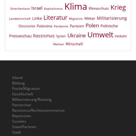
Klima
Krieg
Israel
Klimaschutz
Griechenland
Kapitalismus
Literatur
Militarisierung
Linke
Militär
Landwirtschaft
Migration
Polen
Polnische
Palästina
Parteien
Ökonomie
Pandemie
Umwelt
Ukraine
Rassismus
Presseschau
Verkehr
Syrien
Wirtschaft
Wahlen
Inland
Bildung
Flucht/Migration
Gesellschaft
Militarisierung/Rüstung
Patriarchat
Rassismus/Rechtsextremismus
Repression
Soziales
Staat/Parteien
Stadt