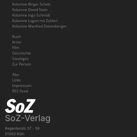
Kolumne Birger Scholz
Kolumne David Stein
Kolumne Ingo Schmidt
Kolumne Lügen mit Zahlen
Kolumne Manfred Dietenberger
Buch
Krimi
Film
Geschichte
Sonstiges
Zur Person
Abo
Links
Impressum
RSS Feed
SoZ-Verlag
Regentenstr. 57 - 59
51063 Köln