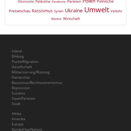
Polen
Polnische
Palästina
Parteien
Ökonomie
Pandemie
Umwelt
Ukraine
Rassismus
Presseschau
Verkehr
Syrien
Wirtschaft
Wahlen
Inland
Bildung
Flucht/Migration
Gesellschaft
Militarisierung/Rüstung
Patriarchat
Rassismus/Rechtsextremismus
Repression
Soziales
Staat/Parteien
Stadt
Afrika
Amerika
Europa
Nordafrika/Nahost