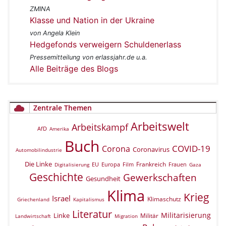
ZMINA
Klasse und Nation in der Ukraine
von Angela Klein
Hedgefonds verweigern Schuldenerlass
Pressemitteilung von erlassjahr.de u.a.
Alle Beiträge des Blogs
Zentrale Themen
Arbeitswelt
Arbeitskampf
AfD
Amerika
Buch
COVID-19
Corona
Coronavirus
Automobilindustrie
Die Linke
Frankreich
EU
Europa
Film
Frauen
Digitalisierung
Gaza
Geschichte
Gewerkschaften
Gesundheit
Klima
Krieg
Israel
Klimaschutz
Griechenland
Kapitalismus
Literatur
Militarisierung
Linke
Militär
Landwirtschaft
Migration