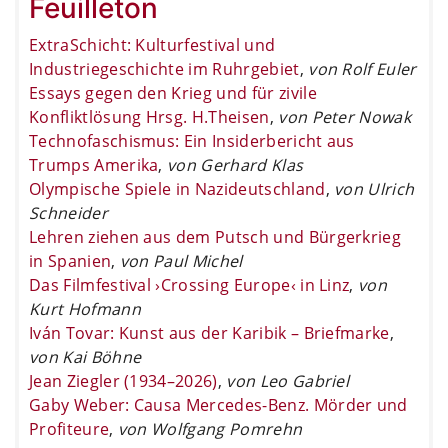
Feuilleton
ExtraSchicht: Kulturfestival und
Industriegeschichte im Ruhrgebiet
,
von Rolf Euler
Essays gegen den Krieg und für zivile
Konfliktlösung Hrsg. H.Theisen
,
von Peter Nowak
Technofaschismus: Ein Insiderbericht aus
Trumps Amerika
,
von Gerhard Klas
Olympische Spiele in Nazideutschland
,
von Ulrich
Schneider
Lehren ziehen aus dem Putsch und Bürgerkrieg
in Spanien
,
von Paul Michel
Das Filmfestival ›Crossing Europe‹ in Linz
,
von
Kurt Hofmann
Iván Tovar: Kunst aus der Karibik – Briefmarke
,
von Kai Böhne
Jean Ziegler (1934–2026)
,
von Leo Gabriel
Gaby Weber: Causa Mercedes-Benz. Mörder und
Profiteure
,
von Wolfgang Pomrehn