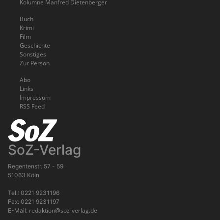
Kolumne Manfred Dietenberger
Buch
Krimi
Film
Geschichte
Sonstiges
Zur Person
Abo
Links
Impressum
RSS Feed
SoZ-Verlag
Regentenstr. 57 - 59
51063 Köln
Tel.: 0221 9231196
Fax: 0221 9231197
redaktion@soz-verlag.de
E-Mail: