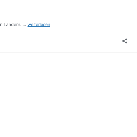
Transnationaler
en Ländern. …
weiterlesen
Streiktag