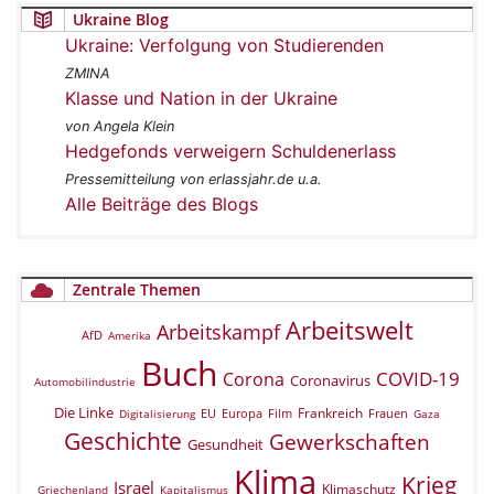
Ukraine Blog
Ukraine: Verfolgung von Studierenden
ZMINA
Klasse und Nation in der Ukraine
von Angela Klein
Hedgefonds verweigern Schuldenerlass
Pressemitteilung von erlassjahr.de u.a.
Alle Beiträge des Blogs
Zentrale Themen
Arbeitswelt
Arbeitskampf
AfD
Amerika
Buch
COVID-19
Corona
Coronavirus
Automobilindustrie
Die Linke
Frankreich
EU
Europa
Film
Frauen
Digitalisierung
Gaza
Geschichte
Gewerkschaften
Gesundheit
Klima
Krieg
Israel
Klimaschutz
Griechenland
Kapitalismus