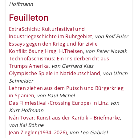
Hoffmann
Feuilleton
ExtraSchicht: Kulturfestival und
Industriegeschichte im Ruhrgebiet
,
von Rolf Euler
Essays gegen den Krieg und für zivile
Konfliktlösung Hrsg. H.Theisen
,
von Peter Nowak
Technofaschismus: Ein Insiderbericht aus
Trumps Amerika
,
von Gerhard Klas
Olympische Spiele in Nazideutschland
,
von Ulrich
Schneider
Lehren ziehen aus dem Putsch und Bürgerkrieg
in Spanien
,
von Paul Michel
Das Filmfestival ›Crossing Europe‹ in Linz
,
von
Kurt Hofmann
Iván Tovar: Kunst aus der Karibik – Briefmarke
,
von Kai Böhne
Jean Ziegler (1934–2026)
,
von Leo Gabriel