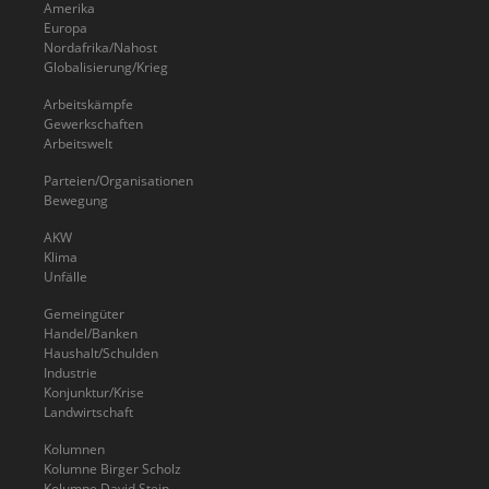
Amerika
Europa
Nordafrika/Nahost
Globalisierung/Krieg
Arbeitskämpfe
Gewerkschaften
Arbeitswelt
Parteien/Organisationen
Bewegung
AKW
Klima
Unfälle
Gemeingüter
Handel/Banken
Haushalt/Schulden
Industrie
Konjunktur/Krise
Landwirtschaft
Kolumnen
Kolumne Birger Scholz
Kolumne David Stein