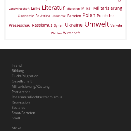
Literatur
Militarisierung
Linke
Militär
Landwirtschaft
Migration
Polen
Polnische
Palästina
Parteien
Ökonomie
Pandemie
Umwelt
Ukraine
Rassismus
Presseschau
Verkehr
Syrien
Wirtschaft
Wahlen
Inland
Bildung
Flucht/Migration
Gesellschaft
Militarisierung/Rüstung
Patriarchat
Rassismus/Rechtsextremismus
Repression
Soziales
Staat/Parteien
Stadt
Afrika