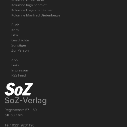
Kolumne Ingo Schmidt
Kolumne Lügen mit Zahlen
Kolumne Manfred Dietenberger
Buch
Krimi
Film
Geschichte
Sonstiges
Zur Person
Abo
Links
Impressum
RSS Feed
SoZ-Verlag
Regentenstr. 57 - 59
51063 Köln
Tel.: 0221 9231196