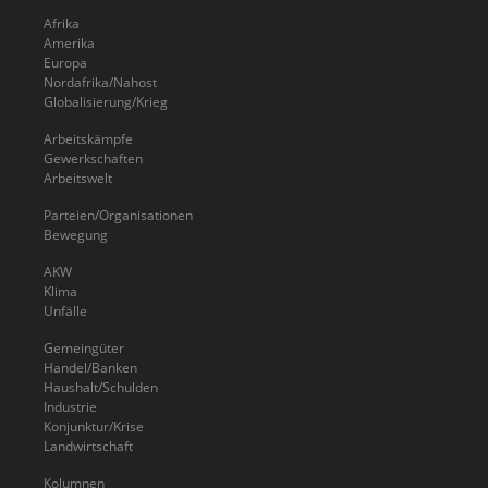
Afrika
Amerika
Europa
Nordafrika/Nahost
Globalisierung/Krieg
Arbeitskämpfe
Gewerkschaften
Arbeitswelt
Parteien/Organisationen
Bewegung
AKW
Klima
Unfälle
Gemeingüter
Handel/Banken
Haushalt/Schulden
Industrie
Konjunktur/Krise
Landwirtschaft
Kolumnen