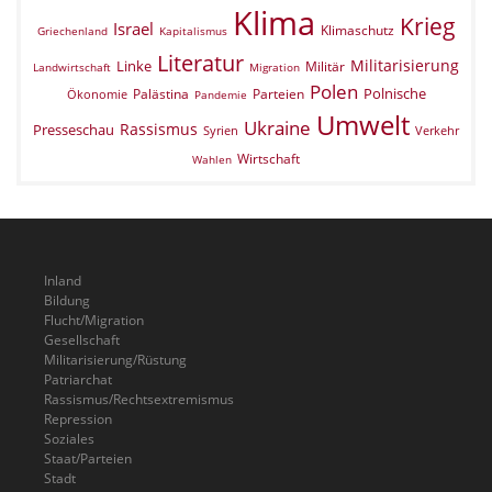
Klima
Krieg
Israel
Klimaschutz
Griechenland
Kapitalismus
Literatur
Militarisierung
Linke
Militär
Landwirtschaft
Migration
Polen
Polnische
Palästina
Parteien
Ökonomie
Pandemie
Umwelt
Ukraine
Rassismus
Presseschau
Verkehr
Syrien
Wirtschaft
Wahlen
Inland
Bildung
Flucht/Migration
Gesellschaft
Militarisierung/Rüstung
Patriarchat
Rassismus/Rechtsextremismus
Repression
Soziales
Staat/Parteien
Stadt