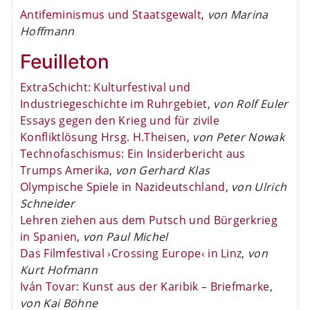
Antifeminismus und Staatsgewalt
,
von Marina
Hoffmann
Feuilleton
ExtraSchicht: Kulturfestival und
Industriegeschichte im Ruhrgebiet
,
von Rolf Euler
Essays gegen den Krieg und für zivile
Konfliktlösung Hrsg. H.Theisen
,
von Peter Nowak
Technofaschismus: Ein Insiderbericht aus
Trumps Amerika
,
von Gerhard Klas
Olympische Spiele in Nazideutschland
,
von Ulrich
Schneider
Lehren ziehen aus dem Putsch und Bürgerkrieg
in Spanien
,
von Paul Michel
Das Filmfestival ›Crossing Europe‹ in Linz
,
von
Kurt Hofmann
Iván Tovar: Kunst aus der Karibik – Briefmarke
,
von Kai Böhne