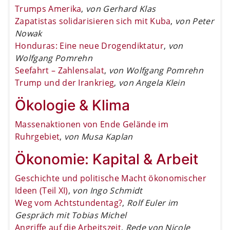
Trumps Amerika
,
von Gerhard Klas
Zapatistas solidarisieren sich mit Kuba
,
von Peter
Nowak
Honduras: Eine neue Drogendiktatur
,
von
Wolfgang Pomrehn
Seefahrt – Zahlensalat
,
von Wolfgang Pomrehn
Trump und der Irankrieg
,
von Angela Klein
Ökologie & Klima
Massenaktionen von Ende Gelände im
Ruhrgebiet
,
von Musa Kaplan
Ökonomie: Kapital & Arbeit
Geschichte und politische Macht ökonomischer
Ideen (Teil XI)
,
von Ingo Schmidt
Weg vom Achtstundentag?
,
Rolf Euler im
Gespräch mit Tobias Michel
Angriffe auf die Arbeitszeit
,
Rede von Nicole