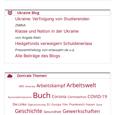
Ukraine Blog
Ukraine: Verfolgung von Studierenden
ZMINA
Klasse und Nation in der Ukraine
von Angela Klein
Hedgefonds verweigern Schuldenerlass
Pressemitteilung von erlassjahr.de u.a.
Alle Beiträge des Blogs
Zentrale Themen
Arbeitswelt
Arbeitskampf
AfD
Amerika
Buch
COVID-19
Corona
Coronavirus
Automobilindustrie
Die Linke
Frankreich
EU
Europa
Film
Frauen
Digitalisierung
Gaza
Geschichte
Gewerkschaften
Gesundheit