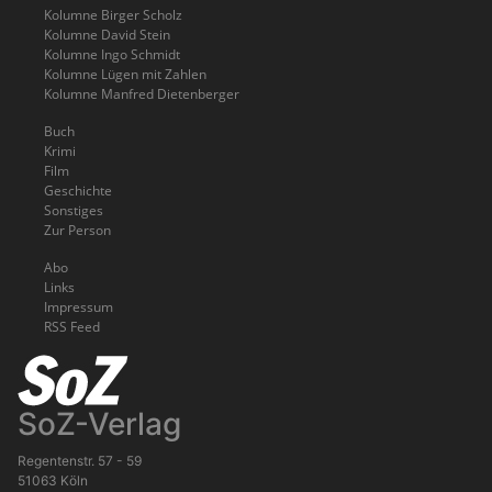
Kolumne Birger Scholz
Kolumne David Stein
Kolumne Ingo Schmidt
Kolumne Lügen mit Zahlen
Kolumne Manfred Dietenberger
Buch
Krimi
Film
Geschichte
Sonstiges
Zur Person
Abo
Links
Impressum
RSS Feed
SoZ-Verlag
Regentenstr. 57 - 59
51063 Köln