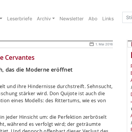
Sea
Leserbriefe
Archiv
Newsletter
Abo
Links
for:
1. Mai 2016
e Cervantes
h, das die Moderne eröffnet
elt und ihre Hindernisse durchstreift. Sehnsucht,
uschung stärker wird. Don Quijote ist auch die
ation eines Modells: des Rittertums, wie es von
in jeder Hinsicht um: die Perfektion zerbröselt
cht, während es verfolgt wird; der geträumte
tigt. Und dennoch offenbart dieser Verlust des