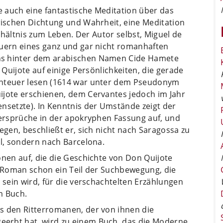
te auch eine fantastische Meditation über das
wischen Dichtung und Wahrheit, eine Meditation
erhältnis zum Leben. Der Autor selbst, Miguel de
euern eines ganz und gar nicht romanhaften
ns hinter dem arabischen Namen Cide Hamete
 Quijote auf einige Persönlichkeiten, die gerade
enteuer lesen (1614 war unter dem Pseudonym
ijote erschienen, dem Cervantes jedoch im Jahr
nsetzte). In Kenntnis der Umstände zeigt der
dersprüche in der apokryphen Fassung auf, und
egen, beschließt er, sich nicht nach Saragossa zu
ll, sondern nach Barcelona.
onen auf, die die Geschichte von Don Quijote
m Roman schon ein Teil der Suchbewegung, die
 sein wird, für die verschachtelten Erzählungen
m Buch.
s den Ritterromanen, der von ihnen die
erbt hat, wird zu einem Buch, das die Moderne