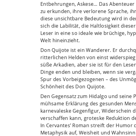
Entbehrungen, Askese… Das Abenteuer be
zu erkunden, ihre verlorene Sprache, ih
diese unsichtbare Bedeutung wird in der
sich die Labilität, die Haltlosigkeit dies
Leser in eine so ideale wie brüchige, hy
Welt hineinzieht.
Don Quijote ist ein Wanderer. Er durchqu
ritterlichen Helden von einst widerspie
süße Arkadien, aber sie ist für den Lese
Dinge enden und bleiben, wenn sie verg
Spur des Vorbeigezogenen – des Unmöglic
Schönheit des Don Quijote.
Den Gegensatz zum Hidalgo und seine P
mühsame Erklärung des gesunden Mensc
karnevaleske Gegenfigur, Widerschein d
verschaffen kann, groteske Reduktion de
In Cervantes’ Roman streift der Humor di
Metaphysik auf, Weisheit und Wahnsinn 