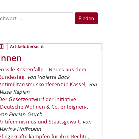
rch
Finden
Artikelübersicht
Innen
Fossile Kostenfalle – Neues aus dem
Bundestag
,
von Violetta Bock
Antimilitarismuskonferenz in Kassel
,
von
Musa Kaplan
Der Gesetzentwurf der Initiative
›Deutsche Wohnen & Co. enteignen‹
,
von Florian Osuch
Antifeminismus und Staatsgewalt
,
von
Marina Hoffmann
Pflegekräfte kämpfen für ihre Rechte
,