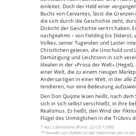
einleitet. Doch der Held einer vergangen
Buchs von Cervantes, lässt die Grenzen 
die sich durch die Geschichte zieht, dur
Dickicht der Geschichte verirrt haben. 
nachgeahmt – von Fielding bis Diderot, 
Volkes, seiner Tugenden und Laster int
Christlichen gelesen, die Unschuld und
Demütigung und Leichtsinn in sich verei
Idealen in der «Prosa der Welt» (Hegel)
einer Welt, die zu einem riesigen Marktp
Andersartigen in einer Welt, in der alle
tendieren, nur eine Bedeutung aufzuwei
Den Don Quijote lesen heißt, nach dem S
sich in sich selbst verschließt, in ihre
Realismus. Es heißt, den Wind der Fikti
Flügel des Unmöglichen in die Trübnis de
* Aus: Liberazione (Rom), 22./23.1.2005.
** Amadis von Gallien ist der Held eines der in de