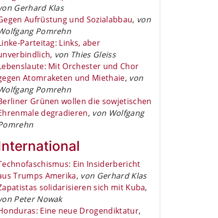
von Gerhard Klas
Gegen Aufrüstung und Sozialabbau
,
von
Wolfgang Pomrehn
Linke-Parteitag: Links, aber
unverbindlich
,
von Thies Gleiss
Lebenslaute: Mit Orchester und Chor
gegen Atomraketen und Miethaie
,
von
Wolfgang Pomrehn
Berliner Grünen wollen die sowjetischen
Ehrenmale degradieren
,
von Wolfgang
Pomrehn
International
Technofaschismus: Ein Insiderbericht
aus Trumps Amerika
,
von Gerhard Klas
Zapatistas solidarisieren sich mit Kuba
,
von Peter Nowak
Honduras: Eine neue Drogendiktatur
,