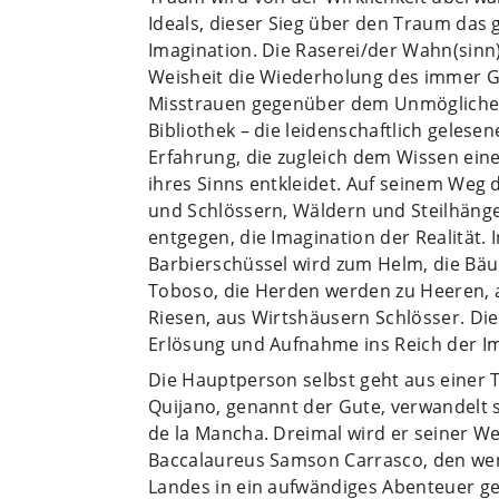
Ideals, dieser Sieg über den Traum das g
Imagination. Die Raserei/der Wahn(sinn) i
Weisheit die Wiederholung des immer Gl
Misstrauen gegenüber dem Unmöglichen.
Bibliothek – die leidenschaftlich gelese
Erfahrung, die zugleich dem Wissen ei
ihres Sinns entkleidet. Auf seinem Weg
und Schlössern, Wäldern und Steilhänge
entgegen, die Imagination der Realität. 
Barbierschüssel wird zum Helm, die Bäu
Toboso, die Herden werden zu Heeren,
Riesen, aus Wirtshäusern Schlösser. Di
Erlösung und Aufnahme ins Reich der Im
Die Hauptperson selbst geht aus einer 
Quijano, genannt der Gute, verwandelt s
de la Mancha. Dreimal wird er seiner W
Baccalaureus Samson Carrasco, den we
Landes in ein aufwändiges Abenteuer g