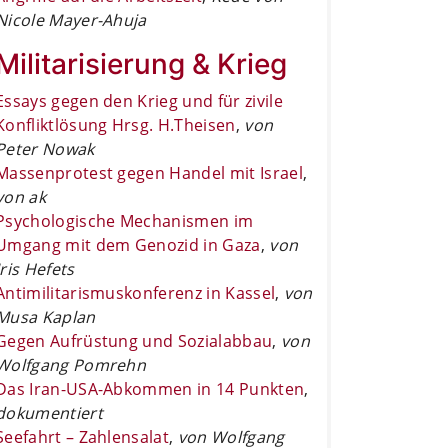
Nicole Mayer-Ahuja
Militarisierung & Krieg
Essays gegen den Krieg und für zivile
Konfliktlösung Hrsg. H.Theisen
,
von
Peter Nowak
Massenprotest gegen Handel mit Israel
,
von ak
Psychologische Mechanismen im
Umgang mit dem Genozid in Gaza
,
von
Iris Hefets
Antimilitarismuskonferenz in Kassel
,
von
Musa Kaplan
Gegen Aufrüstung und Sozialabbau
,
von
Wolfgang Pomrehn
Das Iran-USA-Abkommen in 14 Punkten
,
dokumentiert
Seefahrt – Zahlensalat
,
von Wolfgang