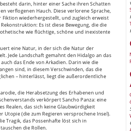
steht darin, hinter einer Sache ihren Schatten
ren verflogenen Hauch. Diese verlorene Sprache,
 Fiktion wiederhergestellt, und zugleich erweist
er Rekonstruktion: Es ist diese Bewegung, die die
pothetische wie flüchtige, schöne und inexistente
ert eine Natur, in der sich die Natur der
gelt. Jede Landschaft gemahnt den Hidalgo an das
r auch das Ende von Arkadien. Darin wie die
angen sind, in diesem Verschwinden, das die
hen – hinterlässt, liegt die außerordentliche
arodie, die Herabsetzung des Erhabenen und
henverstands verkörpert Sancho Panza: eine
es Realen, das sich keine Glaubwürdigkeit
r Utopie (die zum Regieren versprochene Insel).
e Tragik, das Possenhafte löst sich in
tauschen die Rollen.