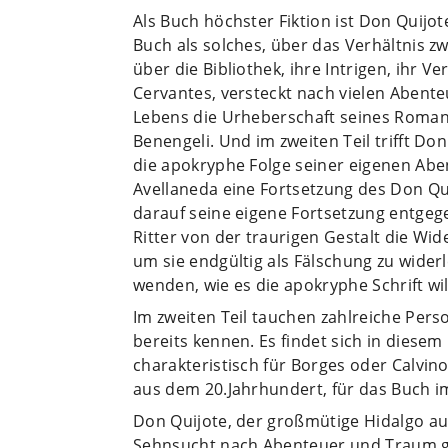
Als Buch höchster Fiktion ist Don Quijo
Buch als solches, über das Verhältnis z
über die Bibliothek, ihre Intrigen, ihr V
Cervantes, versteckt nach vielen Abent
Lebens die Urheberschaft seines Roma
Benengeli. Und im zweiten Teil trifft Don
die apokryphe Folge seiner eigenen Ab
Avellaneda eine Fortsetzung des Don Qu
darauf seine eigene Fortsetzung entgege
Ritter von der traurigen Gestalt die Wi
um sie endgültig als Fälschung zu widerl
wenden, wie es die apokryphe Schrift wi
Im zweiten Teil tauchen zahlreiche Pers
bereits kennen. Es findet sich in diese
charakteristisch für Borges oder Calvino
aus dem 20.Jahrhundert, für das Buch i
Don Quijote, der großmütige Hidalgo au
Sehnsucht nach Abenteuer und Traum ge