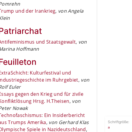
Pomrehn
Trump und der Irankrieg
,
von Angela
Klein
Patriarchat
Antifeminismus und Staatsgewalt
,
von
Marina Hoffmann
Feuilleton
ExtraSchicht: Kulturfestival und
Industriegeschichte im Ruhrgebiet
,
von
Rolf Euler
Essays gegen den Krieg und für zivile
Konfliktlösung Hrsg. H.Theisen
,
von
Peter Nowak
Technofaschismus: Ein Insiderbericht
aus Trumps Amerika
,
von Gerhard Klas
Schriftgröße:
a
Olympische Spiele in Nazideutschland
,