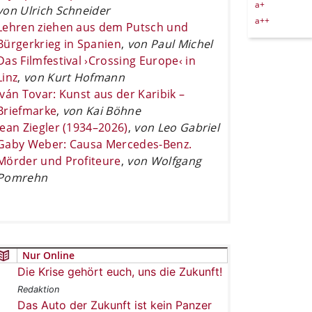
a+
von Ulrich Schneider
a++
Lehren ziehen aus dem Putsch und
Bürgerkrieg in Spanien
,
von Paul Michel
Das Filmfestival ›Crossing Europe‹ in
Linz
,
von Kurt Hofmann
Iván Tovar: Kunst aus der Karibik –
Briefmarke
,
von Kai Böhne
Jean Ziegler (1934–2026)
,
von Leo Gabriel
Gaby Weber: Causa Mercedes-Benz.
Mörder und Profiteure
,
von Wolfgang
Pomrehn
Nur Online
Die Krise gehört euch, uns die Zukunft!
Redaktion
Das Auto der Zukunft ist kein Panzer