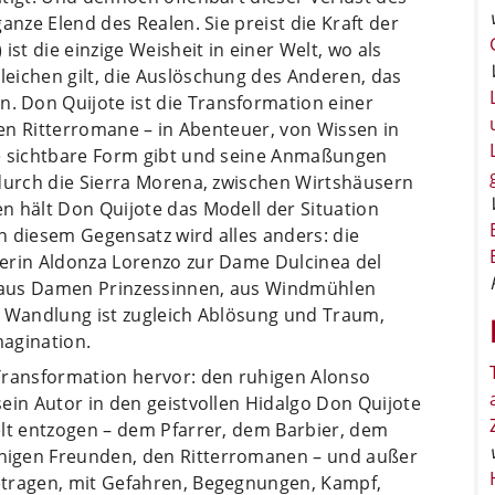
anze Elend des Realen. Sie preist die Kraft der
st die einzige Weisheit in einer Welt, wo als
eichen gilt, die Auslöschung des Anderen, das
 Don Quijote ist die Transformation einer
nen Ritterromane – in Abenteuer, von Wissen in
ne sichtbare Form gibt und seine Anmaßungen
 durch die Sierra Morena, zwischen Wirtshäusern
n hält Don Quijote das Modell der Situation
In diesem Gegensatz wird alles anders: die
erin Aldonza Lorenzo zur Dame Dulcinea del
 aus Damen Prinzessinnen, aus Windmühlen
e Wandlung ist zugleich Ablösung und Traum,
agination.
Transformation hervor: den ruhigen Alonso
ein Autor in den geistvollen Hidalgo Don Quijote
elt entzogen – dem Pfarrer, dem Barbier, dem
nigen Freunden, den Ritterromanen – und außer
etragen, mit Gefahren, Begegnungen, Kampf,