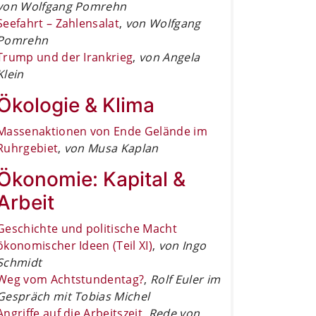
von Wolfgang Pomrehn
Seefahrt – Zahlensalat
,
von Wolfgang
Pomrehn
Trump und der Irankrieg
,
von Angela
Klein
Ökologie & Klima
Massenaktionen von Ende Gelände im
Ruhrgebiet
,
von Musa Kaplan
Ökonomie: Kapital &
Arbeit
Geschichte und politische Macht
ökonomischer Ideen (Teil XI)
,
von Ingo
Schmidt
Weg vom Achtstundentag?
,
Rolf Euler im
Gespräch mit Tobias Michel
Angriffe auf die Arbeitszeit
,
Rede von