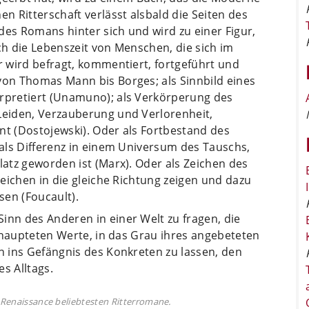
en Ritterschaft verlässt alsbald die Seiten des
des Romans hinter sich und wird zu einer Figur,
ch die Lebenszeit von Menschen, die sich im
Er wird befragt, kommentiert, fortgeführt und
von Thomas Mann bis Borges; als Sinnbild eines
erpretiert (Unamuno); als Verkörperung des
 Leiden, Verzauberung und Verlorenheit,
nt (Dostojewski). Oder als Fortbestand des
, als Differenz in einem Universum des Tauschs,
latz geworden ist (Marx). Oder als Zeichen des
 Zeichen in die gleiche Richtung zeigen und dazu
sen (Foucault).
inn des Anderen in einer Welt zu fragen, die
 behaupteten Werte, in das Grau ihres angebeteten
on ins Gefängnis des Konkreten zu lassen, den
s Alltags.
r Renaissance beliebtesten Ritterromane.