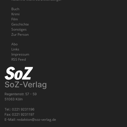
Buch
Krimi
Film
Geschichte
Sonstiges
Zur Person
Abo
Links
Impressum
RSS Feed
SoZ-Verlag
Regentenstr. 57 - 59
51063 Köln
Tel.: 0221 9231196
Fax: 0221 9231197
redaktion@soz-verlag.de
E-Mail: