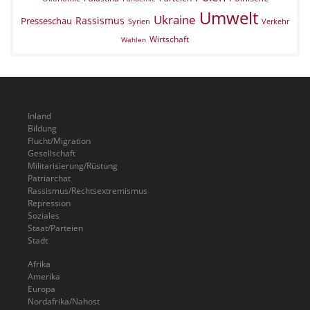
Umwelt
Ukraine
Rassismus
Presseschau
Verkehr
Syrien
Wirtschaft
Wahlen
Inland
Bildung
Flucht/Migration
Gesellschaft
Militarisierung/Rüstung
Patriarchat
Rassismus/Rechtsextremismus
Repression
Soziales
Staat/Parteien
Stadt
Afrika
Amerika
Europa
Nordafrika/Nahost