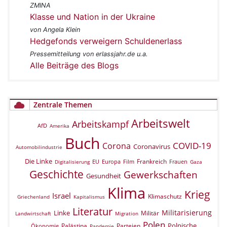
ZMINA
Klasse und Nation in der Ukraine
von Angela Klein
Hedgefonds verweigern Schuldenerlass
Pressemitteilung von erlassjahr.de u.a.
Alle Beiträge des Blogs
Zentrale Themen
Arbeitswelt
Arbeitskampf
AfD
Amerika
Buch
COVID-19
Corona
Coronavirus
Automobilindustrie
Die Linke
Frankreich
EU
Europa
Film
Frauen
Digitalisierung
Gaza
Geschichte
Gewerkschaften
Gesundheit
Klima
Krieg
Israel
Klimaschutz
Griechenland
Kapitalismus
Literatur
Militarisierung
Linke
Militär
Landwirtschaft
Migration
Polen
Polnische
Palästina
Parteien
Ökonomie
Pandemie