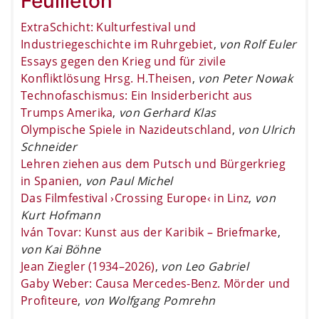
Feuilleton
ExtraSchicht: Kulturfestival und
Industriegeschichte im Ruhrgebiet
,
von Rolf Euler
Essays gegen den Krieg und für zivile
Konfliktlösung Hrsg. H.Theisen
,
von Peter Nowak
Technofaschismus: Ein Insiderbericht aus
Trumps Amerika
,
von Gerhard Klas
Olympische Spiele in Nazideutschland
,
von Ulrich
Schneider
Lehren ziehen aus dem Putsch und Bürgerkrieg
in Spanien
,
von Paul Michel
Das Filmfestival ›Crossing Europe‹ in Linz
,
von
Kurt Hofmann
Iván Tovar: Kunst aus der Karibik – Briefmarke
,
von Kai Böhne
Jean Ziegler (1934–2026)
,
von Leo Gabriel
Gaby Weber: Causa Mercedes-Benz. Mörder und
Profiteure
,
von Wolfgang Pomrehn