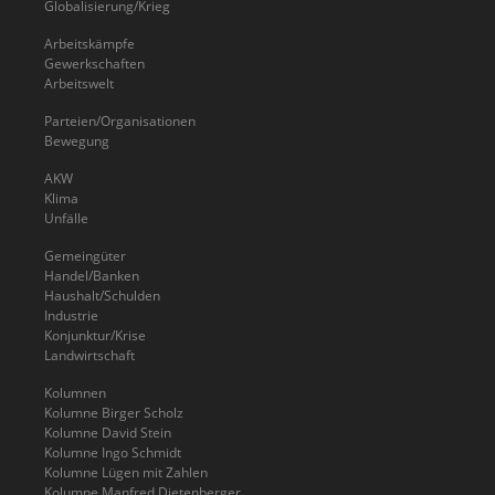
Globalisierung/Krieg
Arbeitskämpfe
Gewerkschaften
Arbeitswelt
Parteien/Organisationen
Bewegung
AKW
Klima
Unfälle
Gemeingüter
Handel/Banken
Haushalt/Schulden
Industrie
Konjunktur/Krise
Landwirtschaft
Kolumnen
Kolumne Birger Scholz
Kolumne David Stein
Kolumne Ingo Schmidt
Kolumne Lügen mit Zahlen
Kolumne Manfred Dietenberger