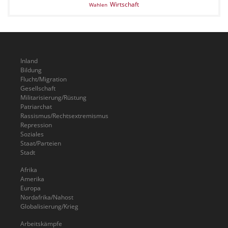
Wirtschaft
Wahlen
Inland
Bildung
Flucht/Migration
Gesellschaft
Militarisierung/Rüstung
Patriarchat
Rassismus/Rechtsextremismus
Repression
Soziales
Staat/Parteien
Stadt
Afrika
Amerika
Europa
Nordafrika/Nahost
Globalisierung/Krieg
Arbeitskämpfe