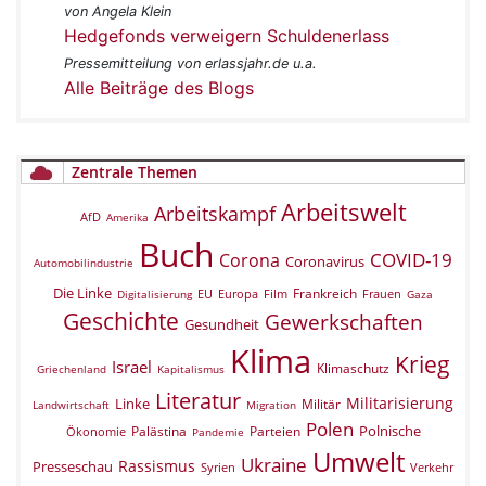
von Angela Klein
Hedgefonds verweigern Schuldenerlass
Pressemitteilung von erlassjahr.de u.a.
Alle Beiträge des Blogs
Zentrale Themen
Arbeitswelt
Arbeitskampf
AfD
Amerika
Buch
COVID-19
Corona
Coronavirus
Automobilindustrie
Die Linke
Frankreich
EU
Europa
Film
Frauen
Digitalisierung
Gaza
Geschichte
Gewerkschaften
Gesundheit
Klima
Krieg
Israel
Klimaschutz
Griechenland
Kapitalismus
Literatur
Militarisierung
Linke
Militär
Landwirtschaft
Migration
Polen
Polnische
Palästina
Parteien
Ökonomie
Pandemie
Umwelt
Ukraine
Rassismus
Presseschau
Verkehr
Syrien