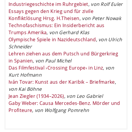
Industriegeschichte im Ruhrgebiet
,
von Rolf Euler
Essays gegen den Krieg und für zivile
Konfliktlösung Hrsg. H.Theisen
,
von Peter Nowak
Technofaschismus: Ein Insiderbericht aus
Trumps Amerika
,
von Gerhard Klas
Olympische Spiele in Nazideutschland
,
von Ulrich
Schneider
Lehren ziehen aus dem Putsch und Bürgerkrieg
in Spanien
,
von Paul Michel
Das Filmfestival ›Crossing Europe‹ in Linz
,
von
Kurt Hofmann
Iván Tovar: Kunst aus der Karibik – Briefmarke
,
von Kai Böhne
Jean Ziegler (1934–2026)
,
von Leo Gabriel
Gaby Weber: Causa Mercedes-Benz. Mörder und
Profiteure
,
von Wolfgang Pomrehn