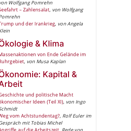
von Wolfgang Pomrehn
Seefahrt – Zahlensalat
,
von Wolfgang
Pomrehn
Trump und der Irankrieg
,
von Angela
Klein
Ökologie & Klima
Massenaktionen von Ende Gelände im
Ruhrgebiet
,
von Musa Kaplan
Ökonomie: Kapital &
Arbeit
Geschichte und politische Macht
ökonomischer Ideen (Teil XI)
,
von Ingo
Schmidt
Weg vom Achtstundentag?
,
Rolf Euler im
Gespräch mit Tobias Michel
Angriffe auf die Arbeitszeit
,
Rede von