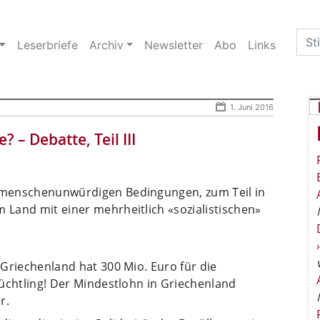
Sea
Leserbriefe
Archiv
Newsletter
Abo
Links
for:
1. Juni 2016
? – Debatte, Teil III
r menschenunwürdigen Bedingungen, zum Teil in
m Land mit einer mehrheitlich «sozialistischen»
! Griechenland hat 300 Mio. Euro für die
Flüchtling! Der Mindestlohn in Griechenland
r.