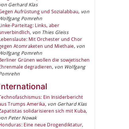
von Gerhard Klas
Gegen Aufrüstung und Sozialabbau
,
von
Wolfgang Pomrehn
Linke-Parteitag: Links, aber
unverbindlich
,
von Thies Gleiss
Lebenslaute: Mit Orchester und Chor
gegen Atomraketen und Miethaie
,
von
Wolfgang Pomrehn
Berliner Grünen wollen die sowjetischen
Ehrenmale degradieren
,
von Wolfgang
Pomrehn
International
Technofaschismus: Ein Insiderbericht
aus Trumps Amerika
,
von Gerhard Klas
Zapatistas solidarisieren sich mit Kuba
,
von Peter Nowak
Honduras: Eine neue Drogendiktatur
,