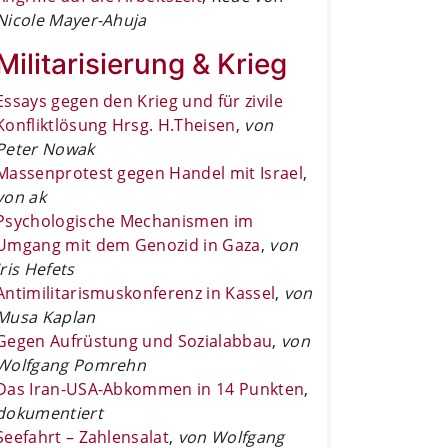
Nicole Mayer-Ahuja
Militarisierung & Krieg
Essays gegen den Krieg und für zivile
Konfliktlösung Hrsg. H.Theisen
,
von
Peter Nowak
Massenprotest gegen Handel mit Israel
,
von ak
Psychologische Mechanismen im
Umgang mit dem Genozid in Gaza
,
von
Iris Hefets
Antimilitarismuskonferenz in Kassel
,
von
Musa Kaplan
Gegen Aufrüstung und Sozialabbau
,
von
Wolfgang Pomrehn
Das Iran-USA-Abkommen in 14 Punkten
,
dokumentiert
Seefahrt – Zahlensalat
,
von Wolfgang