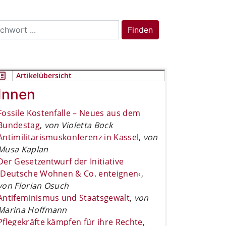
rch
Finden
Artikelübersicht
Innen
Fossile Kostenfalle – Neues aus dem
Bundestag
,
von Violetta Bock
Antimilitarismuskonferenz in Kassel
,
von
Musa Kaplan
Der Gesetzentwurf der Initiative
›Deutsche Wohnen & Co. enteignen‹
,
von Florian Osuch
Antifeminismus und Staatsgewalt
,
von
Marina Hoffmann
Pflegekräfte kämpfen für ihre Rechte
,