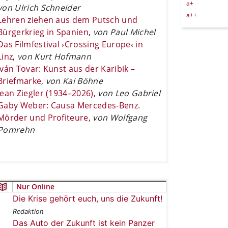
a+
von Ulrich Schneider
a++
Lehren ziehen aus dem Putsch und
Bürgerkrieg in Spanien
,
von Paul Michel
Das Filmfestival ›Crossing Europe‹ in
Linz
,
von Kurt Hofmann
Iván Tovar: Kunst aus der Karibik –
Briefmarke
,
von Kai Böhne
Jean Ziegler (1934–2026)
,
von Leo Gabriel
Gaby Weber: Causa Mercedes-Benz.
Mörder und Profiteure
,
von Wolfgang
Pomrehn
Nur Online
Die Krise gehört euch, uns die Zukunft!
Redaktion
Das Auto der Zukunft ist kein Panzer