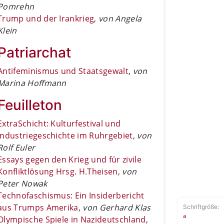
Pomrehn
Trump und der Irankrieg
,
von Angela
Klein
Patriarchat
Antifeminismus und Staatsgewalt
,
von
Marina Hoffmann
Feuilleton
ExtraSchicht: Kulturfestival und
Industriegeschichte im Ruhrgebiet
,
von
Rolf Euler
Essays gegen den Krieg und für zivile
Konfliktlösung Hrsg. H.Theisen
,
von
Peter Nowak
Technofaschismus: Ein Insiderbericht
aus Trumps Amerika
,
von Gerhard Klas
Schriftgröße:
a
Olympische Spiele in Nazideutschland
,