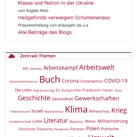
Klasse und Nation in der Ukraine
von Angela Klein
Hedgefonds verweigern Schuldenerlass
Pressemitteilung von erlassjahr.de u.a.
Alle Beiträge des Blogs
Zentrale Themen
Arbeitswelt
Arbeitskampf
AfD
Amerika
Buch
COVID-19
Corona
Coronavirus
Automobilindustrie
Die Linke
Frankreich
EU
Europa
Film
Frauen
Digitalisierung
Gaza
Geschichte
Gewerkschaften
Gesundheit
Klima
Krieg
Israel
Klimaschutz
Griechenland
Kapitalismus
Literatur
Militarisierung
Linke
Militär
Landwirtschaft
Migration
Polen
Polnische
Palästina
Parteien
Ökonomie
Pandemie