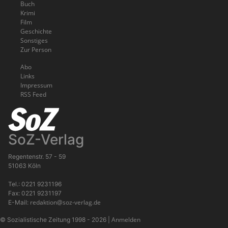
Buch
Krimi
Film
Geschichte
Sonstiges
Zur Person
Abo
Links
Impressum
RSS Feed
SoZ-Verlag
Regentenstr. 57 - 59
51063 Köln
Tel.: 0221 9231196
Fax: 0221 9231197
redaktion@soz-verlag.de
E-Mail:
Anmelden
© Sozialistische Zeitung 1998 - 2026
|