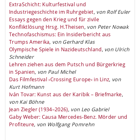
ExtraSchicht: Kulturfestival und
Industriegeschichte im Ruhrgebiet
,
von Rolf Euler
Essays gegen den Krieg und für zivile
Konfliktlösung Hrsg. H.Theisen
,
von Peter Nowak
Technofaschismus: Ein Insiderbericht aus
Trumps Amerika
,
von Gerhard Klas
Olympische Spiele in Nazideutschland
,
von Ulrich
Schneider
Lehren ziehen aus dem Putsch und Bürgerkrieg
in Spanien
,
von Paul Michel
Das Filmfestival ›Crossing Europe‹ in Linz
,
von
Kurt Hofmann
Iván Tovar: Kunst aus der Karibik – Briefmarke
,
von Kai Böhne
Jean Ziegler (1934–2026)
,
von Leo Gabriel
Gaby Weber: Causa Mercedes-Benz. Mörder und
Profiteure
,
von Wolfgang Pomrehn