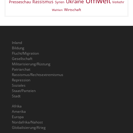
Umwelt
Ukraine
Rassismus
Presseschau
Verkehr
Syrien
Wirtschaft
Wahlen
Inland
Bildung
Flucht/Migration
Gesellschaft
Militarisierung/Rüstung
Patriarchat
Rassismus/Rechtsextremismus
Repression
Soziales
Staat/Parteien
Stadt
Afrika
Amerika
Europa
Nordafrika/Nahost
Globalisierung/Krieg