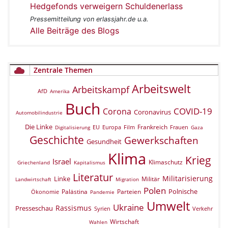
Hedgefonds verweigern Schuldenerlass
Pressemitteilung von erlassjahr.de u.a.
Alle Beiträge des Blogs
Zentrale Themen
Arbeitswelt
Arbeitskampf
AfD
Amerika
Buch
COVID-19
Corona
Coronavirus
Automobilindustrie
Die Linke
Frankreich
EU
Europa
Film
Frauen
Digitalisierung
Gaza
Geschichte
Gewerkschaften
Gesundheit
Klima
Krieg
Israel
Klimaschutz
Griechenland
Kapitalismus
Literatur
Militarisierung
Linke
Militär
Landwirtschaft
Migration
Polen
Polnische
Palästina
Parteien
Ökonomie
Pandemie
Umwelt
Ukraine
Rassismus
Presseschau
Verkehr
Syrien
Wirtschaft
Wahlen