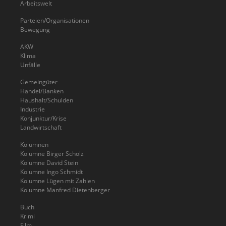
Arbeitswelt
Parteien/Organisationen
Bewegung
AKW
Klima
Unfälle
Gemeingüter
Handel/Banken
Haushalt/Schulden
Industrie
Konjunktur/Krise
Landwirtschaft
Kolumnen
Kolumne Birger Scholz
Kolumne David Stein
Kolumne Ingo Schmidt
Kolumne Lügen mit Zahlen
Kolumne Manfred Dietenberger
Buch
Krimi
Film