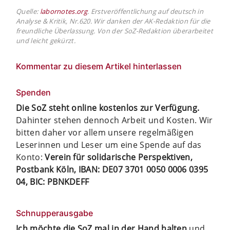
Quelle:
labornotes.org
. Erstveröffentlichung auf deutsch in
Analyse & Kritik, Nr.620. Wir danken der AK-Redaktion für die
freundliche Überlassung. Von der SoZ-Redaktion überarbeitet
und leicht gekürzt.
Kommentar zu diesem Artikel hinterlassen
Spenden
Die SoZ steht online kostenlos zur Verfügung.
Dahinter stehen dennoch Arbeit und Kosten. Wir
bitten daher vor allem unsere regelmäßigen
Leserinnen und Leser um eine Spende auf das
Konto:
Verein für solidarische Perspektiven,
Postbank Köln, IBAN: DE07 3701 0050 0006 0395
04, BIC: PBNKDEFF
Schnupperausgabe
Ich möchte die SoZ mal in der Hand halten
und