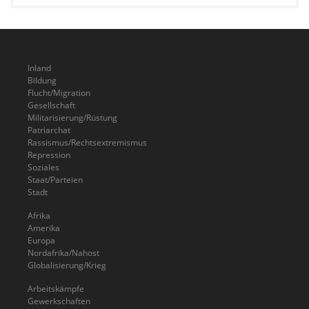
Inland
Bildung
Flucht/Migration
Gesellschaft
Militarisierung/Rüstung
Patriarchat
Rassismus/Rechtsextremismus
Repression
Soziales
Staat/Parteien
Stadt
Afrika
Amerika
Europa
Nordafrika/Nahost
Globalisierung/Krieg
Arbeitskämpfe
Gewerkschaften