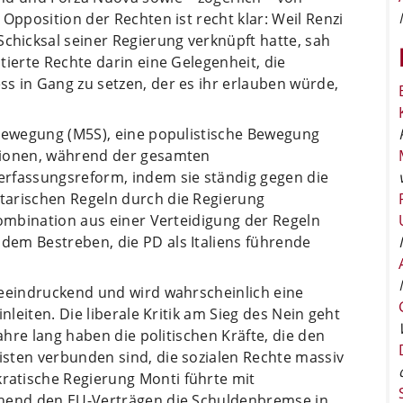
Opposition der Rechten ist recht klar: Weil Renzi
hicksal seiner Regierung verknüpft hatte, sah
tierte Rechte darin eine Gelegenheit, die
s in Gang zu setzen, der es ihr erlauben würde,
-Bewegung (M5S), eine populistische Bewegung
tionen, während der gesamten
erfassungsreform, indem sie ständig gegen die
tarischen Regeln durch die Regierung
Kombination aus einer Verteidigung der Regeln
em Bestreben, die PD als Italiens führende
beeindruckend und wird wahrscheinlich eine
nleiten. Die liberale Kritik am Sieg des Nein geht
Jahre lang haben die politischen Kräfte, die den
sten verbunden sind, die sozialen Rechte massiv
atische Regierung Monti führte mit
chend den EU-Verträgen die Schuldenbremse in