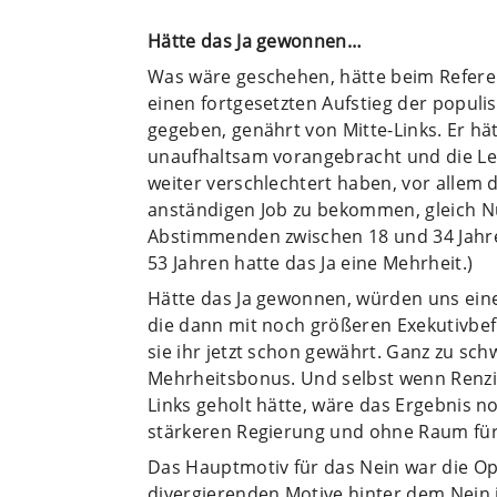
Hätte das Ja gewonnen…
Was wäre geschehen, hätte beim Refere
einen fortgesetzten Aufstieg der populi
gegeben, genährt von Mitte-Links. Er hät
unaufhaltsam vorangebracht und die L
weiter verschlechtert haben, vor allem 
anständigen Job zu bekommen, gleich Nul
Abstimmenden zwischen 18 und 34 Jahre
53 Jahren hatte das Ja eine Mehrheit.)
Hätte das Ja gewonnen, würden uns ein
die dann mit noch größeren Exekutivbef
sie ihr jetzt schon gewährt. Ganz zu s
Mehrheitsbonus. Und selbst wenn Renzi 
Links geholt hätte, wäre das Ergebnis 
stärkeren Regierung und ohne Raum für 
Das Hauptmotiv für das Nein war die Op
divergierenden Motive hinter dem Nein