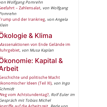
von Wolfgang Pomrehn
Seefahrt – Zahlensalat
,
von Wolfgang
Pomrehn
Trump und der Irankrieg
,
von Angela
Klein
Ökologie & Klima
Massenaktionen von Ende Gelände im
Ruhrgebiet
,
von Musa Kaplan
Ökonomie: Kapital &
Arbeit
Geschichte und politische Macht
ökonomischer Ideen (Teil XI)
,
von Ingo
Schmidt
Weg vom Achtstundentag?
,
Rolf Euler im
Gespräch mit Tobias Michel
Angriffe auf die Arbeitszeit
,
Rede von