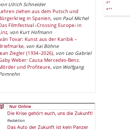
a+
von Ulrich Schneider
a++
Lehren ziehen aus dem Putsch und
Bürgerkrieg in Spanien
,
von Paul Michel
Das Filmfestival ›Crossing Europe‹ in
Linz
,
von Kurt Hofmann
Iván Tovar: Kunst aus der Karibik –
Briefmarke
,
von Kai Böhne
Jean Ziegler (1934–2026)
,
von Leo Gabriel
Gaby Weber: Causa Mercedes-Benz.
Mörder und Profiteure
,
von Wolfgang
Pomrehn
Nur Online
Die Krise gehört euch, uns die Zukunft!
Redaktion
Das Auto der Zukunft ist kein Panzer