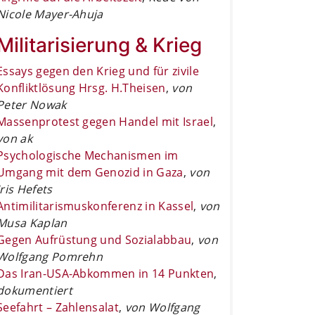
Nicole Mayer-Ahuja
Militarisierung & Krieg
Essays gegen den Krieg und für zivile
Konfliktlösung Hrsg. H.Theisen
,
von
Peter Nowak
Massenprotest gegen Handel mit Israel
,
von ak
Psychologische Mechanismen im
Umgang mit dem Genozid in Gaza
,
von
Iris Hefets
Antimilitarismuskonferenz in Kassel
,
von
Musa Kaplan
Gegen Aufrüstung und Sozialabbau
,
von
Wolfgang Pomrehn
Das Iran-USA-Abkommen in 14 Punkten
,
dokumentiert
Seefahrt – Zahlensalat
,
von Wolfgang