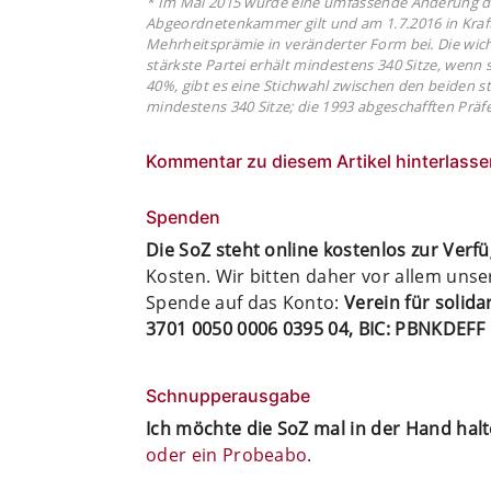
* Im Mai 2015 wurde eine umfassende Änderung de
Abgeordnetenkammer gilt und am 1.7.2016 in Kraft 
Mehrheitsprämie in veränderter Form bei. Die wich
stärkste Partei erhält mindestens 340 Sitze, wenn 
40%, gibt es eine Stichwahl zwischen den beiden st
mindestens 340 Sitze; die 1993 abgeschafften Prä
Kommentar zu diesem Artikel hinterlasse
Spenden
Die SoZ steht online kostenlos zur Verf
Kosten. Wir bitten daher vor allem uns
Spende auf das Konto:
Verein für solid
3701 0050 0006 0395 04, BIC: PBNKDEFF
Schnupperausgabe
Ich möchte die SoZ mal in der Hand hal
oder ein Probeabo
.