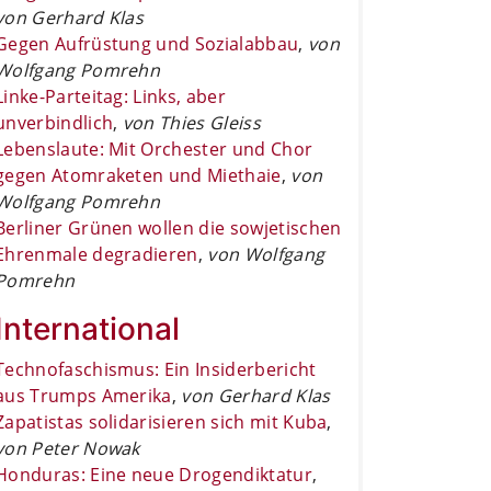
von Gerhard Klas
Gegen Aufrüstung und Sozialabbau
,
von
Wolfgang Pomrehn
Linke-Parteitag: Links, aber
unverbindlich
,
von Thies Gleiss
Lebenslaute: Mit Orchester und Chor
gegen Atomraketen und Miethaie
,
von
Wolfgang Pomrehn
Berliner Grünen wollen die sowjetischen
Ehrenmale degradieren
,
von Wolfgang
Pomrehn
International
Technofaschismus: Ein Insiderbericht
aus Trumps Amerika
,
von Gerhard Klas
Zapatistas solidarisieren sich mit Kuba
,
von Peter Nowak
Honduras: Eine neue Drogendiktatur
,