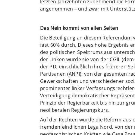
letzten Jahrzehnten zunehmend die Fo
angenommen – und zwar mit Unterstützu
Das Nein kommt von ­allen Seiten
Die Beteiligung an diesem Referendum w
fast 60% durch. Dieses hohe Ergebnis er
des politischen Spektrums aus untersc
der Linken wurde sie von der CGIL (dem
der PD, einschließlich ihres früheren S
Partisanen (ANPI); von der gesamten radi
Gewerkschaften und verschiedener sozia
prominenter linker Verfassungsrechtler
Verteidigung demokratischer Repräsen
Prinzip der Regierbarkeit bis hin zur g
neoliberalen Regierungskurs.
Auf der Rechten wurde die Reform aus 
fremdenfeindlichen Lega Nord, von der nat
neofaschistischen Kräften wie Casa Pou