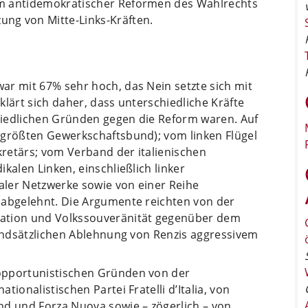
rm antidemokratischer Reformen des Wahlrechts
ng von Mitte-Links-Kräften.
ar mit 67% sehr hoch, das Nein setzte sich mit
klärt sich daher, dass unterschiedliche Kräfte
hiedlichen Gründen gegen die Reform waren. Auf
 größten Gewerkschaftsbund); vom linken Flügel
ekretärs; vom Verband der italienischen
kalen Linken, einschließlich linker
ler Netzwerke sowie von einer Reihe
 abgelehnt. Die Argumente reichten von der
tation und Volkssouveränität gegenüber dem
rundsätzlichen Ablehnung von Renzis aggressivem
opportunistischen Gründen von der
ionalistischen Partei Fratelli d’Italia, von
nd und Forza Nuova sowie – zögerlich – von