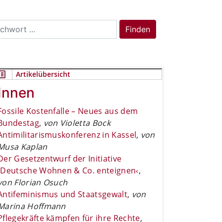
rch
Finden
Artikelübersicht
Innen
Fossile Kostenfalle – Neues aus dem
Bundestag
,
von Violetta Bock
Antimilitarismuskonferenz in Kassel
,
von
Musa Kaplan
Der Gesetzentwurf der Initiative
›Deutsche Wohnen & Co. enteignen‹
,
von Florian Osuch
Antifeminismus und Staatsgewalt
,
von
Marina Hoffmann
Pflegekräfte kämpfen für ihre Rechte
,