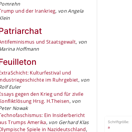
Pomrehn
Trump und der Irankrieg
,
von Angela
Klein
Patriarchat
Antifeminismus und Staatsgewalt
,
von
Marina Hoffmann
Feuilleton
ExtraSchicht: Kulturfestival und
Industriegeschichte im Ruhrgebiet
,
von
Rolf Euler
Essays gegen den Krieg und für zivile
Konfliktlösung Hrsg. H.Theisen
,
von
Peter Nowak
Technofaschismus: Ein Insiderbericht
aus Trumps Amerika
,
von Gerhard Klas
Schriftgröße:
a
Olympische Spiele in Nazideutschland
,