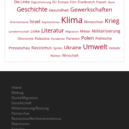
Die Linke
Frankreich
EU
Europa
Film
Frauen
Digitalisierung
Gaza
Geschichte
Gewerkschaften
Gesundheit
Klima
Krieg
Israel
Klimaschutz
Griechenland
Kapitalismus
Literatur
Militarisierung
Linke
Militär
Landwirtschaft
Migration
Polen
Polnische
Palästina
Parteien
Ökonomie
Pandemie
Umwelt
Ukraine
Rassismus
Presseschau
Verkehr
Syrien
Wirtschaft
Wahlen
Inland
Bildung
Flucht/Migration
Gesellschaft
Militarisierung/Rüstung
Patriarchat
Rassismus/Rechtsextremismus
Repression
Soziales