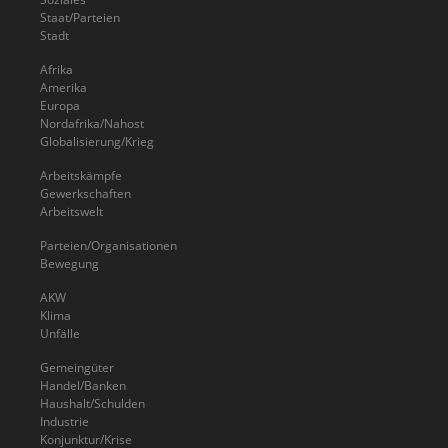
Staat/Parteien
Stadt
Afrika
Amerika
Europa
Nordafrika/Nahost
Globalisierung/Krieg
Arbeitskämpfe
Gewerkschaften
Arbeitswelt
Parteien/Organisationen
Bewegung
AKW
Klima
Unfälle
Gemeingüter
Handel/Banken
Haushalt/Schulden
Industrie
Konjunktur/Krise