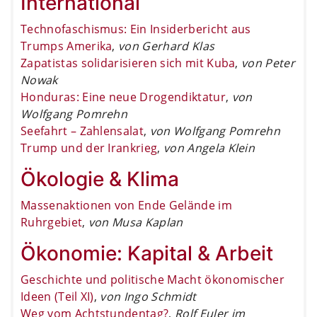
International
Technofaschismus: Ein Insiderbericht aus
Trumps Amerika
,
von Gerhard Klas
Zapatistas solidarisieren sich mit Kuba
,
von Peter
Nowak
Honduras: Eine neue Drogendiktatur
,
von
Wolfgang Pomrehn
Seefahrt – Zahlensalat
,
von Wolfgang Pomrehn
Trump und der Irankrieg
,
von Angela Klein
Ökologie & Klima
Massenaktionen von Ende Gelände im
Ruhrgebiet
,
von Musa Kaplan
Ökonomie: Kapital & Arbeit
Geschichte und politische Macht ökonomischer
Ideen (Teil XI)
,
von Ingo Schmidt
Weg vom Achtstundentag?
,
Rolf Euler im