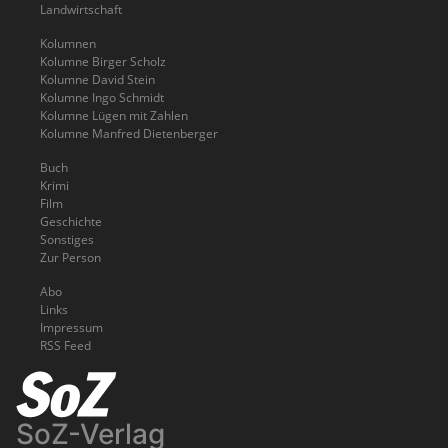
Landwirtschaft
Kolumnen
Kolumne Birger Scholz
Kolumne David Stein
Kolumne Ingo Schmidt
Kolumne Lügen mit Zahlen
Kolumne Manfred Dietenberger
Buch
Krimi
Film
Geschichte
Sonstiges
Zur Person
Abo
Links
Impressum
RSS Feed
SoZ-Verlag