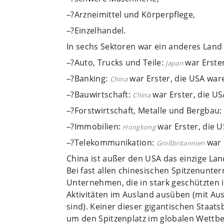
–?Arzneimittel und Körperpflege,
–?Einzelhandel.
In sechs Sektoren war ein anderes Land
–?Auto, Trucks und Teile:
war Erster
Japan
–?Banking:
war Erster, die USA war
China
–?Bauwirtschaft:
war Erster, die US
China
–?Forstwirtschaft, Metalle und Bergbau:
–?Immobilien:
war Erster, die U
Hongkong
–?Telekommunikation:
war 
Großbritanni­en
China ist außer den USA das einzige Land
Bei fast allen chinesischen Spitzenunt
Unternehmen, die in stark geschützten
Aktivitäten im Ausland ausüben (mit Aus
sind). Keiner dieser gigantischen Staat
um den Spitzenplatz im globalen Wettbe