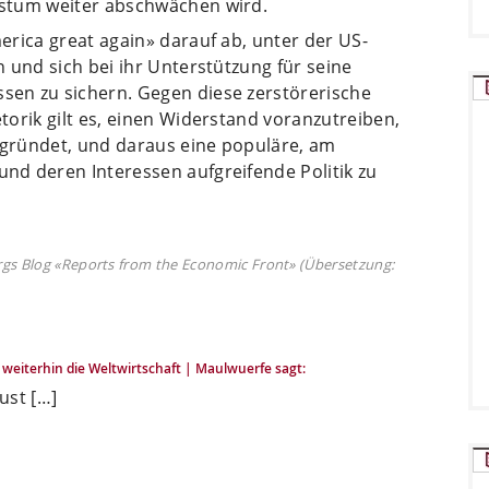
stum weiter abschwächen wird.
rica great again» darauf ab, unter der US-
 und sich bei ihr Unterstützung für seine
en zu sichern. Gegen diese zerstörerische
orik gilt es, einen Widerstand voranzutreiben,
e gründet, und daraus eine populäre, am
d deren Interessen aufgreifende Politik zu
rgs Blog «Reports from the Economic Front» (Übersetzung:
weiterhin die Weltwirtschaft | Maulwuerfe
sagt:
ust […]