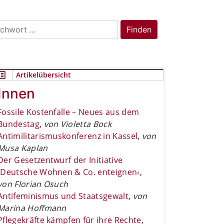
rch
Finden
Artikelübersicht
Innen
Fossile Kostenfalle – Neues aus dem
Bundestag
,
von Violetta Bock
Antimilitarismuskonferenz in Kassel
,
von
Musa Kaplan
Der Gesetzentwurf der Initiative
›Deutsche Wohnen & Co. enteignen‹
,
von Florian Osuch
Antifeminismus und Staatsgewalt
,
von
Marina Hoffmann
Pflegekräfte kämpfen für ihre Rechte
,