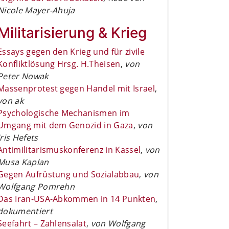
Nicole Mayer-Ahuja
Militarisierung & Krieg
Essays gegen den Krieg und für zivile
Konfliktlösung Hrsg. H.Theisen
,
von
Peter Nowak
Massenprotest gegen Handel mit Israel
,
von ak
Psychologische Mechanismen im
Umgang mit dem Genozid in Gaza
,
von
Iris Hefets
Antimilitarismuskonferenz in Kassel
,
von
Musa Kaplan
Gegen Aufrüstung und Sozialabbau
,
von
Wolfgang Pomrehn
Das Iran-USA-Abkommen in 14 Punkten
,
dokumentiert
Seefahrt – Zahlensalat
,
von Wolfgang