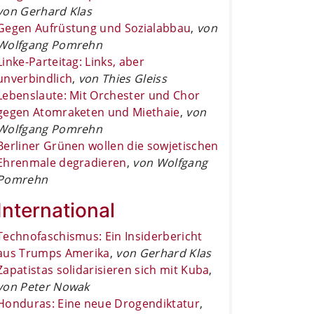
von Gerhard Klas
Gegen Aufrüstung und Sozialabbau
,
von
Wolfgang Pomrehn
Linke-Parteitag: Links, aber
unverbindlich
,
von Thies Gleiss
Lebenslaute: Mit Orchester und Chor
gegen Atomraketen und Miethaie
,
von
Wolfgang Pomrehn
Berliner Grünen wollen die sowjetischen
Ehrenmale degradieren
,
von Wolfgang
Pomrehn
International
Technofaschismus: Ein Insiderbericht
aus Trumps Amerika
,
von Gerhard Klas
Zapatistas solidarisieren sich mit Kuba
,
von Peter Nowak
Honduras: Eine neue Drogendiktatur
,