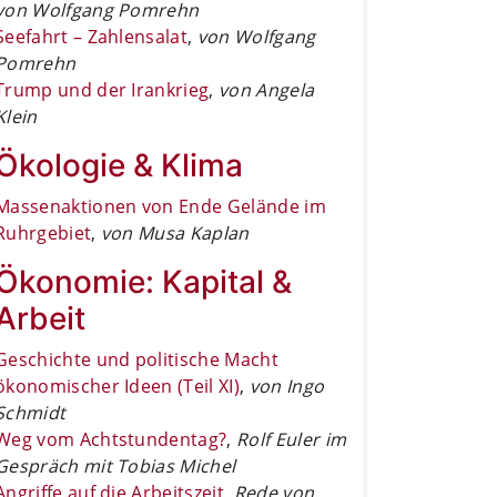
von Wolfgang Pomrehn
Seefahrt – Zahlensalat
,
von Wolfgang
Pomrehn
Trump und der Irankrieg
,
von Angela
Klein
Ökologie & Klima
Massenaktionen von Ende Gelände im
Ruhrgebiet
,
von Musa Kaplan
Ökonomie: Kapital &
Arbeit
Geschichte und politische Macht
ökonomischer Ideen (Teil XI)
,
von Ingo
Schmidt
Weg vom Achtstundentag?
,
Rolf Euler im
Gespräch mit Tobias Michel
Angriffe auf die Arbeitszeit
,
Rede von