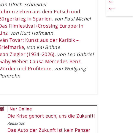
a+
von Ulrich Schneider
a++
Lehren ziehen aus dem Putsch und
Bürgerkrieg in Spanien
,
von Paul Michel
Das Filmfestival ›Crossing Europe‹ in
Linz
,
von Kurt Hofmann
Iván Tovar: Kunst aus der Karibik –
Briefmarke
,
von Kai Böhne
Jean Ziegler (1934–2026)
,
von Leo Gabriel
Gaby Weber: Causa Mercedes-Benz.
Mörder und Profiteure
,
von Wolfgang
Pomrehn
Nur Online
Die Krise gehört euch, uns die Zukunft!
Redaktion
Das Auto der Zukunft ist kein Panzer