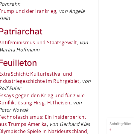
Pomrehn
Trump und der Irankrieg
,
von Angela
Klein
Patriarchat
Antifeminismus und Staatsgewalt
,
von
Marina Hoffmann
Feuilleton
ExtraSchicht: Kulturfestival und
Industriegeschichte im Ruhrgebiet
,
von
Rolf Euler
Essays gegen den Krieg und für zivile
Konfliktlösung Hrsg. H.Theisen
,
von
Peter Nowak
Technofaschismus: Ein Insiderbericht
aus Trumps Amerika
,
von Gerhard Klas
Schriftgröße:
a
Olympische Spiele in Nazideutschland
,