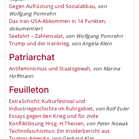
Gegen Aufrüstung und Sozialabbau
,
von
Wolfgang Pomrehn
Das Iran-USA-Abkommen in 14 Punkten
,
dokumentiert
Seefahrt – Zahlensalat
,
von Wolfgang Pomrehn
Trump und der Irankrieg
,
von Angela Klein
Patriarchat
Antifeminismus und Staatsgewalt
,
von Marina
Hoffmann
Feuilleton
ExtraSchicht: Kulturfestival und
Industriegeschichte im Ruhrgebiet
,
von Rolf Euler
Essays gegen den Krieg und für zivile
Konfliktlösung Hrsg. H.Theisen
,
von Peter Nowak
Technofaschismus: Ein Insiderbericht aus
Trumps Amerika
,
von Gerhard Klas