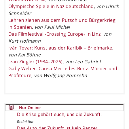
Olympische Spiele in Nazideutschland
,
von Ulrich
Schneider
Lehren ziehen aus dem Putsch und Bürgerkrieg
in Spanien
,
von Paul Michel
Das Filmfestival ›Crossing Europe‹ in Linz
,
von
Kurt Hofmann
Iván Tovar: Kunst aus der Karibik – Briefmarke
,
von Kai Böhne
Jean Ziegler (1934–2026)
,
von Leo Gabriel
Gaby Weber: Causa Mercedes-Benz. Mörder und
Profiteure
,
von Wolfgang Pomrehn
Nur Online
Die Krise gehört euch, uns die Zukunft!
Redaktion
Das Auto der Zukunft ist kein Panzer