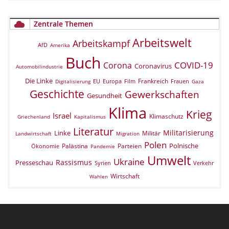
Zentrale Themen
Arbeitswelt
Arbeitskampf
AfD
Amerika
Buch
COVID-19
Corona
Coronavirus
Automobilindustrie
Die Linke
Frankreich
EU
Europa
Film
Frauen
Digitalisierung
Gaza
Geschichte
Gewerkschaften
Gesundheit
Klima
Krieg
Israel
Klimaschutz
Griechenland
Kapitalismus
Literatur
Militarisierung
Linke
Militär
Landwirtschaft
Migration
Polen
Polnische
Palästina
Parteien
Ökonomie
Pandemie
Umwelt
Ukraine
Rassismus
Presseschau
Verkehr
Syrien
Wirtschaft
Wahlen