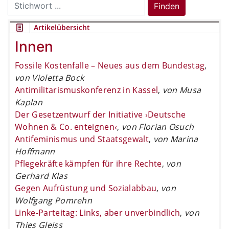
Search
Finden
for:
Artikelübersicht
Innen
Fossile Kostenfalle – Neues aus dem Bundestag
,
von Violetta Bock
Antimilitarismuskonferenz in Kassel
,
von Musa
Kaplan
Der Gesetzentwurf der Initiative ›Deutsche
Wohnen & Co. enteignen‹
,
von Florian Osuch
Antifeminismus und Staatsgewalt
,
von Marina
Hoffmann
Pflegekräfte kämpfen für ihre Rechte
,
von
Gerhard Klas
Gegen Aufrüstung und Sozialabbau
,
von
Wolfgang Pomrehn
Linke-Parteitag: Links, aber unverbindlich
,
von
Thies Gleiss