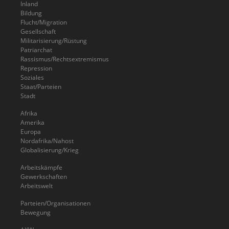
Inland
Bildung
Flucht/Migration
Gesellschaft
Militarisierung/Rüstung
Patriarchat
Rassismus/Rechtsextremismus
Repression
Soziales
Staat/Parteien
Stadt
Afrika
Amerika
Europa
Nordafrika/Nahost
Globalisierung/Krieg
Arbeitskämpfe
Gewerkschaften
Arbeitswelt
Parteien/Organisationen
Bewegung