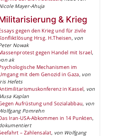
Nicole Mayer-Ahuja
Militarisierung & Krieg
Essays gegen den Krieg und für zivile
Konfliktlösung Hrsg. H.Theisen
,
von
Peter Nowak
Massenprotest gegen Handel mit Israel
,
von ak
Psychologische Mechanismen im
Umgang mit dem Genozid in Gaza
,
von
Iris Hefets
Antimilitarismuskonferenz in Kassel
,
von
Musa Kaplan
Gegen Aufrüstung und Sozialabbau
,
von
Wolfgang Pomrehn
Das Iran-USA-Abkommen in 14 Punkten
,
dokumentiert
Seefahrt – Zahlensalat
,
von Wolfgang