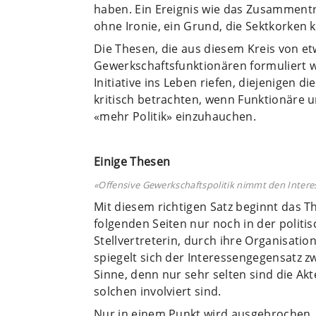
haben. Ein Ereignis wie das Zusammentre
ohne Ironie, ein Grund, die Sektkorken k
Die Thesen, die aus diesem Kreis von e
Gewerkschaftsfunktionären formuliert wu
Initiative ins Leben riefen, diejenigen d
kritisch betrachten, wenn Funktionäre 
«mehr Politik» einzuhauchen.
Einige Thesen
«Offensive Gewerkschaftspolitik nimmt den Inter
Mit diesem richtigen Satz beginnt das Th
folgenden Seiten nur noch in der politi
Stellvertreterin, durch ihre Organisati
spiegelt sich der Interessengegensatz zw
Sinne, denn nur sehr selten sind die Akt
solchen involviert sind.
Nur in einem Punkt wird ausgebrochen, 