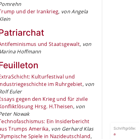
Pomrehn
Trump und der Irankrieg
,
von Angela
Klein
Patriarchat
Antifeminismus und Staatsgewalt
,
von
Marina Hoffmann
Feuilleton
ExtraSchicht: Kulturfestival und
Industriegeschichte im Ruhrgebiet
,
von
Rolf Euler
Essays gegen den Krieg und für zivile
Konfliktlösung Hrsg. H.Theisen
,
von
Peter Nowak
Technofaschismus: Ein Insiderbericht
aus Trumps Amerika
,
von Gerhard Klas
Schriftgröße:
a
Olympische Spiele in Nazideutschland
,