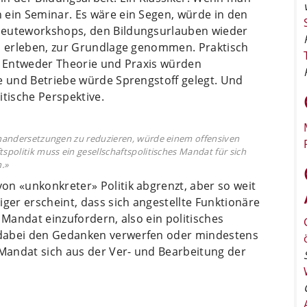
 ein Seminar. Es wäre ein Segen, würde in den
leuteworkshops, den Bildungsurlauben wieder
ch erleben, zur Grundlage genommen. Praktisch
t: Entweder Theorie und Praxis würden
e und Betriebe würde Sprengstoff gelegt. Und
itische Perspektive.
einandersetzungen zu reduzieren, würde einem offensiven
tspolitik muss ein gesellschaftspolitisches Mandat für sich
.»
on «unkonkreter» Politik abgrenzt, aber so weit
iger erscheint, dass sich angestellte Funktionäre
 Mandat einzufordern, also ein politisches
 dabei den Gedanken verwerfen oder mindestens
 Mandat sich aus der Ver- und Bearbeitung der