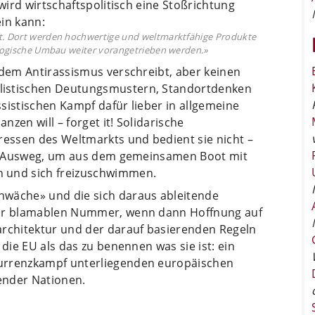
 wird wirtschaftspolitisch eine Stoßrichtung
in kann:
ft. Dort werden hochwertige und weltmarktfähige Produkte
kologische Umbau weiter vorangetrieben werden.»
 dem Antirassismus verschreibt, aber keinen
listischen Deutungsmustern, Standortdenken
sistischen Kampf dafür lieber in allgemeine
zen will – forget it! Solidarische
ressen des Weltmarkts und bedient sie nicht –
ige Ausweg, um aus dem gemeinsamen Boot mit
n und sich freizuschwimmen.
hwäche» und die sich daraus ableitende
zur blamablen Nummer, wenn dann Hoffnung auf
architektur und der darauf basierenden Regeln
 die EU als das zu benennen was sie ist: ein
kurrenzkampf unterliegenden europäischen
ender Nationen.