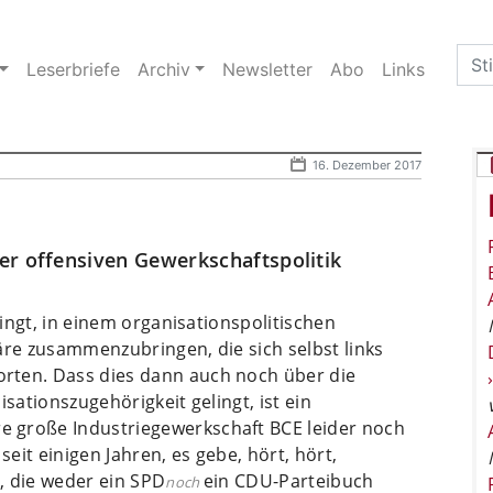
Sea
Leserbriefe
Archiv
Newsletter
Abo
Links
for:
16. Dezember 2017
er offensiven Gewerkschaftspolitik
lingt, in einem organisationspolitischen
äre zusammenzubringen, die sich selbst links
rten. Dass dies dann auch noch über die
sationszugehörigkeit gelingt, ist ein
 große Industriegewerkschaft BCE leider noch
eit einigen Jahren, es gebe, hört, hört,
e, die weder ein SPD
ein CDU-Parteibuch
noch