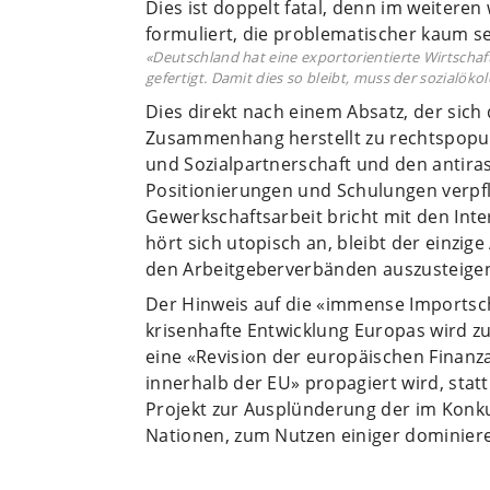
Dies ist doppelt fatal, denn im weiteren
formuliert, die problematischer kaum se
«Deutschland hat eine exportorientierte Wirtscha
gefertigt. Damit dies so bleibt, muss der sozialö
Dies direkt nach einem Absatz, der sich
Zusammenhang herstellt zu rechtspopu
und Sozialpartnerschaft und den antiras
Positionierungen und Schulungen verpflan
Gewerkschaftsarbeit bricht mit den Inte
hört sich utopisch an, bleibt der einz
den Arbeitgeberverbänden auszusteige
Der Hinweis auf die «immense Importsc
krisenhafte Entwicklung Europas wird 
eine «Revision der europäischen Finanz
innerhalb der EU» propagiert wird, statt
Projekt zur Ausplünderung der im Kon
Nationen, zum Nutzen einiger dominier