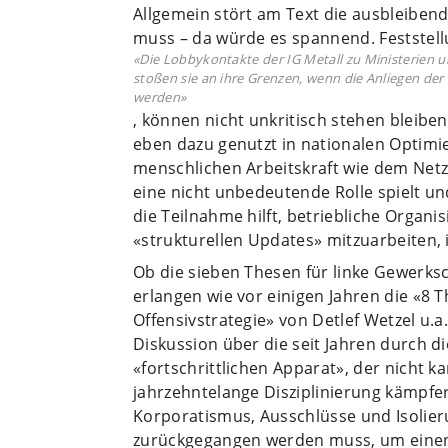
Allgemein stört am Text die ausbleiben
muss – da würde es spannend. Feststell
«Die Lobbykontakte der IG Metall zu Ministerien u
stoßen sie an ihre Grenzen, wenn die Anliegen der
werden»
, können nicht unkritisch stehen bleib
eben dazu genutzt in nationalen Opti
menschlichen Arbeitskraft wie dem Netz
eine nicht unbedeutende Rolle spielt un
die Teilnahme hilft, betriebliche Organ
«strukturellen Updates» mitzuarbeiten,
Ob die sieben Thesen für linke Gewerksc
erlangen wie vor einigen Jahren die «8 
Offensivstrategie» von Detlef Wetzel u.a
Diskussion über die seit Jahren durch
«fortschrittlichen Apparat», der nicht ka
jahrzehntelange Disziplinierung kämpfe
Korporatismus, Ausschlüsse und Isolier
zurückgegangen werden muss, um einen 