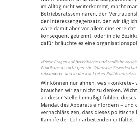
im Alltag nicht weiterkommt, macht man
Betriebsratsseminaren, den Vertrauens
der Interessengegensatz, den wir tägli
wäre damit aber vor allem eins erreich
konsequent getrennt, oder in die Bezirk
dafür bräuchte es eine organisationspol
«Diese Fragen auf betriebliche und tarifliche Aus
Politikansatz nicht gerecht. Offensive Gewerkschaf
reklamieren und in der konkreten Politik umsetzen
Wir können nur ahnen, was «konkrete» v
brauchen wir gar nicht zu denken. Wicht
an dieser Stelle bemüßigt fühlen, dieses
Mandat des Apparats einfordern – und
vernachlässigen, dass dieses politische
Kämpfe der Lohnarbeitenden entfaltet.