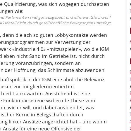
de Qualifizierung, was sich wogegen durchsetzen
ungen wie:
nd Parlamenten sind gut ausgebaut und effizient. Gleichwohl
 IG Metall nicht durch gesellschaftliche Bewegungen unterlegt
en, denn die ach so guten Lobbykontakte werden
mierungsprogrammen zur Verwertung der
werk «Industrie 4.0» «mitzuspielen», wo die IGM
d eben nicht Sand im Getriebe ist, nicht durch
isierung voranzubringen, sondern an
 in der Hoffnung, das Schlimmste abzuwenden.
haftspolitik in der IGM eine ähnliche Relevanz
Thesen zur mitgliederorientierten
. bleibt abzuwarten. Ausstehend ist eine
 die Funktionärsebene wabernde These vom
nn, wie er will, und dabei ausblendet, was
rischer Kerne in Belegschaften durch
ung linker Ansätze angerichtet hat – und wohin
Ansatz für eine neue Offensive der