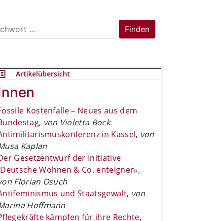
rch
Finden
Artikelübersicht
Innen
Fossile Kostenfalle – Neues aus dem
Bundestag
,
von Violetta Bock
Antimilitarismuskonferenz in Kassel
,
von
Musa Kaplan
Der Gesetzentwurf der Initiative
›Deutsche Wohnen & Co. enteignen‹
,
von Florian Osuch
Antifeminismus und Staatsgewalt
,
von
Marina Hoffmann
Pflegekräfte kämpfen für ihre Rechte
,