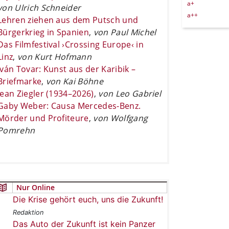
a+
von Ulrich Schneider
a++
Lehren ziehen aus dem Putsch und
Bürgerkrieg in Spanien
,
von Paul Michel
Das Filmfestival ›Crossing Europe‹ in
Linz
,
von Kurt Hofmann
Iván Tovar: Kunst aus der Karibik –
Briefmarke
,
von Kai Böhne
Jean Ziegler (1934–2026)
,
von Leo Gabriel
Gaby Weber: Causa Mercedes-Benz.
Mörder und Profiteure
,
von Wolfgang
Pomrehn
Nur Online
Die Krise gehört euch, uns die Zukunft!
Redaktion
Das Auto der Zukunft ist kein Panzer