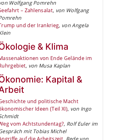
von Wolfgang Pomrehn
Seefahrt – Zahlensalat
,
von Wolfgang
Pomrehn
Trump und der Irankrieg
,
von Angela
Klein
Ökologie & Klima
Massenaktionen von Ende Gelände im
Ruhrgebiet
,
von Musa Kaplan
Ökonomie: Kapital &
Arbeit
Geschichte und politische Macht
ökonomischer Ideen (Teil XI)
,
von Ingo
Schmidt
Weg vom Achtstundentag?
,
Rolf Euler im
Gespräch mit Tobias Michel
Angriffe auf die Arbeitszeit
,
Rede von