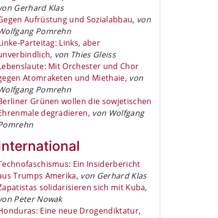
von Gerhard Klas
Gegen Aufrüstung und Sozialabbau
,
von
Wolfgang Pomrehn
Linke-Parteitag: Links, aber
unverbindlich
,
von Thies Gleiss
Lebenslaute: Mit Orchester und Chor
gegen Atomraketen und Miethaie
,
von
Wolfgang Pomrehn
Berliner Grünen wollen die sowjetischen
Ehrenmale degradieren
,
von Wolfgang
Pomrehn
International
Technofaschismus: Ein Insiderbericht
aus Trumps Amerika
,
von Gerhard Klas
Zapatistas solidarisieren sich mit Kuba
,
von Peter Nowak
Honduras: Eine neue Drogendiktatur
,