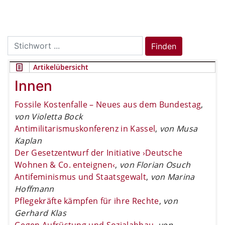
Search
Finden
for:
Artikelübersicht
Innen
Fossile Kostenfalle – Neues aus dem Bundestag
,
von Violetta Bock
Antimilitarismuskonferenz in Kassel
,
von Musa
Kaplan
Der Gesetzentwurf der Initiative ›Deutsche
Wohnen & Co. enteignen‹
,
von Florian Osuch
Antifeminismus und Staatsgewalt
,
von Marina
Hoffmann
Pflegekräfte kämpfen für ihre Rechte
,
von
Gerhard Klas
Gegen Aufrüstung und Sozialabbau
,
von