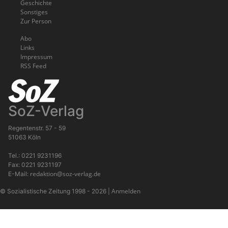
Geschichte
Sonstiges
Zur Person
Abo
Links
Impressum
RSS Feed
SoZ-Verlag
Regentenstr. 57 - 59
51063 Köln
Tel.: 0221 9231196
Fax: 0221 9231197
redaktion@soz-verlag.de
E-Mail:
Anmelden
© Sozialistische Zeitung 1998 - 2026
|