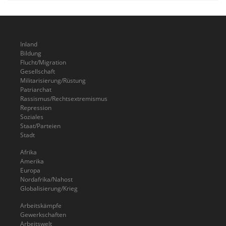
Inland
Bildung
Flucht/Migration
Gesellschaft
Militarisierung/Rüstung
Patriarchat
Rassismus/Rechtsextremismus
Repression
Soziales
Staat/Parteien
Stadt
Afrika
Amerika
Europa
Nordafrika/Nahost
Globalisierung/Krieg
Arbeitskämpfe
Gewerkschaften
Arbeitswelt