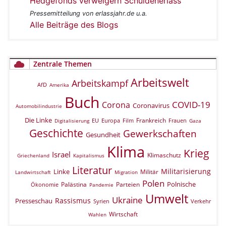
Hedgefonds verweigern Schuldenerlass
Pressemitteilung von erlassjahr.de u.a.
Alle Beiträge des Blogs
Zentrale Themen
Arbeitswelt
Arbeitskampf
AfD
Amerika
Buch
COVID-19
Corona
Coronavirus
Automobilindustrie
Die Linke
Frankreich
EU
Europa
Film
Frauen
Digitalisierung
Gaza
Geschichte
Gewerkschaften
Gesundheit
Klima
Krieg
Israel
Klimaschutz
Griechenland
Kapitalismus
Literatur
Militarisierung
Linke
Militär
Landwirtschaft
Migration
Polen
Polnische
Palästina
Parteien
Ökonomie
Pandemie
Umwelt
Ukraine
Rassismus
Presseschau
Verkehr
Syrien
Wirtschaft
Wahlen