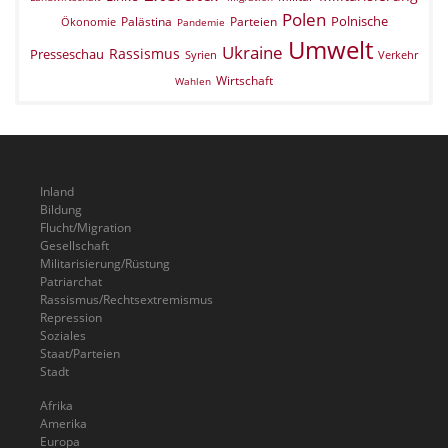
Polen
Polnische
Palästina
Parteien
Ökonomie
Pandemie
Umwelt
Ukraine
Rassismus
Presseschau
Verkehr
Syrien
Wirtschaft
Wahlen
Inland
Bildung
Flucht/Migration
Gesellschaft
Militarisierung/Rüstung
Patriarchat
Rassismus/Rechtsextremismus
Repression
Soziales
Staat/Parteien
Stadt
Afrika
Amerika
Europa