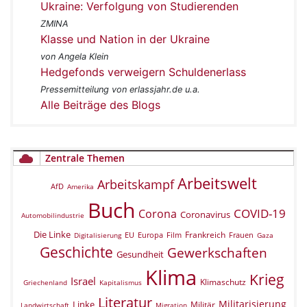
Ukraine: Verfolgung von Studierenden
ZMINA
Klasse und Nation in der Ukraine
von Angela Klein
Hedgefonds verweigern Schuldenerlass
Pressemitteilung von erlassjahr.de u.a.
Alle Beiträge des Blogs
Zentrale Themen
Arbeitswelt
Arbeitskampf
AfD
Amerika
Buch
COVID-19
Corona
Coronavirus
Automobilindustrie
Die Linke
Frankreich
EU
Europa
Film
Frauen
Digitalisierung
Gaza
Geschichte
Gewerkschaften
Gesundheit
Klima
Krieg
Israel
Klimaschutz
Griechenland
Kapitalismus
Literatur
Militarisierung
Linke
Militär
Landwirtschaft
Migration