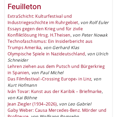
Feuilleton
ExtraSchicht: Kulturfestival und
Industriegeschichte im Ruhrgebiet
,
von Rolf Euler
Essays gegen den Krieg und für zivile
Konfliktlösung Hrsg. H.Theisen
,
von Peter Nowak
Technofaschismus: Ein Insiderbericht aus
Trumps Amerika
,
von Gerhard Klas
Olympische Spiele in Nazideutschland
,
von Ulrich
Schneider
Lehren ziehen aus dem Putsch und Bürgerkrieg
in Spanien
,
von Paul Michel
Das Filmfestival ›Crossing Europe‹ in Linz
,
von
Kurt Hofmann
Iván Tovar: Kunst aus der Karibik – Briefmarke
,
von Kai Böhne
Jean Ziegler (1934–2026)
,
von Leo Gabriel
Gaby Weber: Causa Mercedes-Benz. Mörder und
Profiteure
,
von Wolfgang Pomrehn