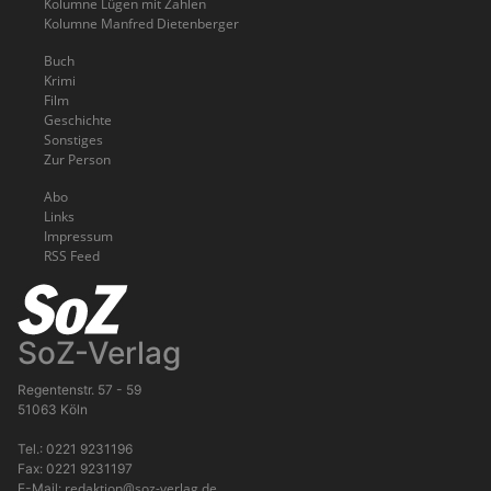
Kolumne Lügen mit Zahlen
Kolumne Manfred Dietenberger
Buch
Krimi
Film
Geschichte
Sonstiges
Zur Person
Abo
Links
Impressum
RSS Feed
SoZ-Verlag
Regentenstr. 57 - 59
51063 Köln
Tel.: 0221 9231196
Fax: 0221 9231197
redaktion@soz-verlag.de
E-Mail: