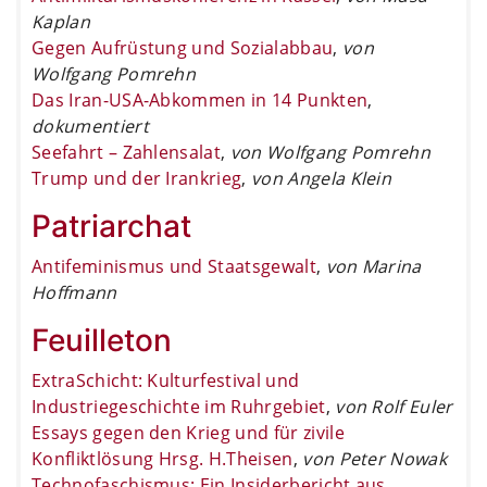
Kaplan
Gegen Aufrüstung und Sozialabbau
,
von
Wolfgang Pomrehn
Das Iran-USA-Abkommen in 14 Punkten
,
dokumentiert
Seefahrt – Zahlensalat
,
von Wolfgang Pomrehn
Trump und der Irankrieg
,
von Angela Klein
Patriarchat
Antifeminismus und Staatsgewalt
,
von Marina
Hoffmann
Feuilleton
ExtraSchicht: Kulturfestival und
Industriegeschichte im Ruhrgebiet
,
von Rolf Euler
Essays gegen den Krieg und für zivile
Konfliktlösung Hrsg. H.Theisen
,
von Peter Nowak
Technofaschismus: Ein Insiderbericht aus