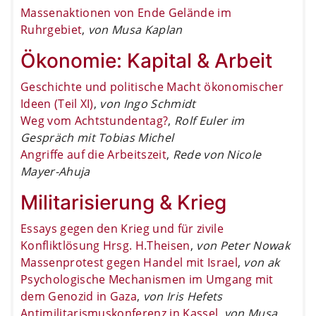
Massenaktionen von Ende Gelände im
Ruhrgebiet
,
von Musa Kaplan
Ökonomie: Kapital & Arbeit
Geschichte und politische Macht ökonomischer
Ideen (Teil XI)
,
von Ingo Schmidt
Weg vom Achtstundentag?
,
Rolf Euler im
Gespräch mit Tobias Michel
Angriffe auf die Arbeitszeit
,
Rede von Nicole
Mayer-Ahuja
Militarisierung & Krieg
Essays gegen den Krieg und für zivile
Konfliktlösung Hrsg. H.Theisen
,
von Peter Nowak
Massenprotest gegen Handel mit Israel
,
von ak
Psychologische Mechanismen im Umgang mit
dem Genozid in Gaza
,
von Iris Hefets
Antimilitarismuskonferenz in Kassel
,
von Musa