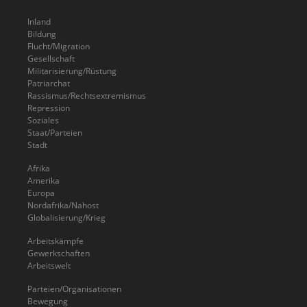
Inland
Bildung
Flucht/Migration
Gesellschaft
Militarisierung/Rüstung
Patriarchat
Rassismus/Rechtsextremismus
Repression
Soziales
Staat/Parteien
Stadt
Afrika
Amerika
Europa
Nordafrika/Nahost
Globalisierung/Krieg
Arbeitskämpfe
Gewerkschaften
Arbeitswelt
Parteien/Organisationen
Bewegung