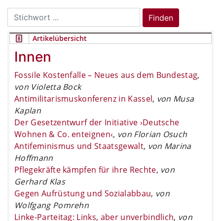
Search
Finden
for:
Artikelübersicht
Innen
Fossile Kostenfalle – Neues aus dem Bundestag
,
von Violetta Bock
Antimilitarismuskonferenz in Kassel
,
von Musa
Kaplan
Der Gesetzentwurf der Initiative ›Deutsche
Wohnen & Co. enteignen‹
,
von Florian Osuch
Antifeminismus und Staatsgewalt
,
von Marina
Hoffmann
Pflegekräfte kämpfen für ihre Rechte
,
von
Gerhard Klas
Gegen Aufrüstung und Sozialabbau
,
von
Wolfgang Pomrehn
Linke-Parteitag: Links, aber unverbindlich
,
von