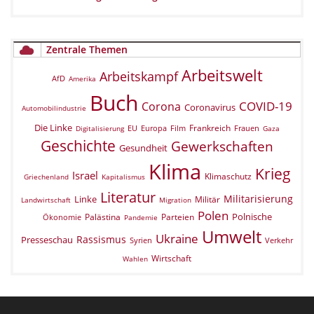
Zentrale Themen
Arbeitswelt
Arbeitskampf
AfD
Amerika
Buch
COVID-19
Corona
Coronavirus
Automobilindustrie
Die Linke
Frankreich
EU
Europa
Film
Frauen
Digitalisierung
Gaza
Geschichte
Gewerkschaften
Gesundheit
Klima
Krieg
Israel
Klimaschutz
Griechenland
Kapitalismus
Literatur
Militarisierung
Linke
Militär
Landwirtschaft
Migration
Polen
Polnische
Palästina
Parteien
Ökonomie
Pandemie
Umwelt
Ukraine
Rassismus
Presseschau
Verkehr
Syrien
Wirtschaft
Wahlen