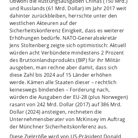
Obwohl die Rüstungsausgaben Chinas (150 Mrd.)
und Russlands (61 Mrd. Dollar) im Jahr 2017 weit
dahinter zurückbleiben, herrschte unter den
westlichen Akteuren auf der
Sicherheitskonferenz Einigkeit, dass es weiterer
Erhöhungen bedürfe. NATO-Generalsekretär
Jens Stoltenberg zeigte sich optimistisch: Aktuell
würden acht Verbündete mindestens 2 Prozent
des Bruttoinlandsprodukts (BIP) für ihr Militär
ausgeben, man rechne aber damit, dass sich
diese Zahl bis 2024 auf 15 Länder erhöhen
werde. Kämen alle Staaten dieser – rechtlich
keineswegs bindenden – Forderung nach,
würden die Ausgaben der EU-28 (plus Norwegen)
rasant von 242 Mrd. Dollar (2017) auf 386 Mrd.
Dollar (2024) ansteigen, rechneten die
Unternehmensberater von McKinsey im Auftrag
der Münchner Sicherheitskonferenz aus.
Diese Zielgröße wird von US-Präsident Donald