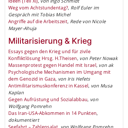
Ideen (Teil XI)
,
von Ingo Schmidt
Weg vom Achtstundentag?
,
Rolf Euler im
Gespräch mit Tobias Michel
Angriffe auf die Arbeitszeit
,
Rede von Nicole
Mayer-Ahuja
Militarisierung & Krieg
Essays gegen den Krieg und für zivile
Konfliktlösung Hrsg. H.Theisen
,
von Peter Nowak
Massenprotest gegen Handel mit Israel
,
von ak
Psychologische Mechanismen im Umgang mit
dem Genozid in Gaza
,
von Iris Hefets
Antimilitarismuskonferenz in Kassel
,
von Musa
Kaplan
Gegen Aufrüstung und Sozialabbau
,
von
Wolfgang Pomrehn
Das Iran-USA-Abkommen in 14 Punkten
,
dokumentiert
Seefahrt – Zahlensalat
,
von Wolfgang Pomrehn