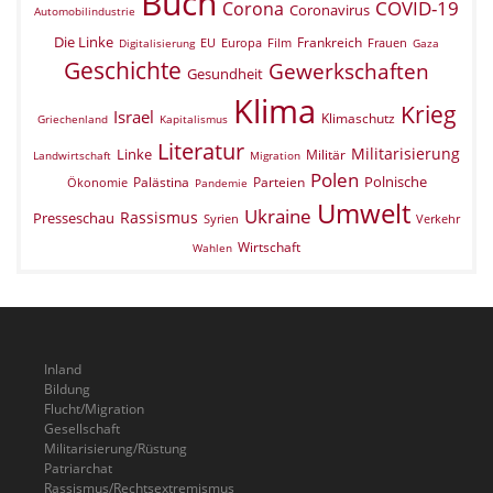
Buch
COVID-19
Corona
Coronavirus
Automobilindustrie
Die Linke
Frankreich
EU
Europa
Film
Frauen
Digitalisierung
Gaza
Geschichte
Gewerkschaften
Gesundheit
Klima
Krieg
Israel
Klimaschutz
Griechenland
Kapitalismus
Literatur
Militarisierung
Linke
Militär
Landwirtschaft
Migration
Polen
Polnische
Palästina
Parteien
Ökonomie
Pandemie
Umwelt
Ukraine
Rassismus
Presseschau
Verkehr
Syrien
Wirtschaft
Wahlen
Inland
Bildung
Flucht/Migration
Gesellschaft
Militarisierung/Rüstung
Patriarchat
Rassismus/Rechtsextremismus