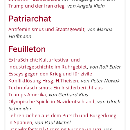
Trump und der Irankrieg
,
von Angela Klein
Patriarchat
Antifeminismus und Staatsgewalt
,
von Marina
Hoffmann
Feuilleton
ExtraSchicht: Kulturfestival und
Industriegeschichte im Ruhrgebiet
,
von Rolf Euler
Essays gegen den Krieg und für zivile
Konfliktlösung Hrsg. H.Theisen
,
von Peter Nowak
Technofaschismus: Ein Insiderbericht aus
Trumps Amerika
,
von Gerhard Klas
Olympische Spiele in Nazideutschland
,
von Ulrich
Schneider
Lehren ziehen aus dem Putsch und Bürgerkrieg
in Spanien
,
von Paul Michel
Das Filmfestival ›Crossing Europe‹ in Linz
,
von