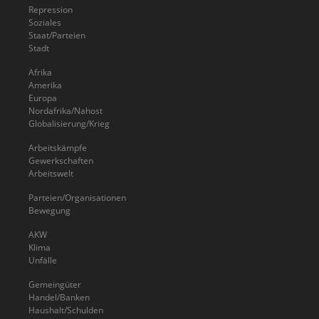
Repression
Soziales
Staat/Parteien
Stadt
Afrika
Amerika
Europa
Nordafrika/Nahost
Globalisierung/Krieg
Arbeitskämpfe
Gewerkschaften
Arbeitswelt
Parteien/Organisationen
Bewegung
AKW
Klima
Unfälle
Gemeingüter
Handel/Banken
Haushalt/Schulden