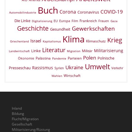
Buch
COVID-19
Corona
Coronavirus
Automobilindustrie
Die Linke
Frankreich
EU
Europa
Film
Frauen
Digitalisierung
Gaza
Geschichte
Gewerkschaften
Gesundheit
Klima
Krieg
Israel
Klimaschutz
Griechenland
Kapitalismus
Literatur
Militarisierung
Linke
Militär
Landwirtschaft
Migration
Polen
Polnische
Palästina
Parteien
Ökonomie
Pandemie
Umwelt
Ukraine
Rassismus
Presseschau
Verkehr
Syrien
Wirtschaft
Wahlen
Inland
Bildung
Flucht/Migration
Gesellschaft
Militarisierung/Rüstung