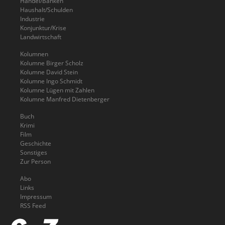
Handel/Banken
Haushalt/Schulden
Industrie
Konjunktur/Krise
Landwirtschaft
Kolumnen
Kolumne Birger Scholz
Kolumne David Stein
Kolumne Ingo Schmidt
Kolumne Lügen mit Zahlen
Kolumne Manfred Dietenberger
Buch
Krimi
Film
Geschichte
Sonstiges
Zur Person
Abo
Links
Impressum
RSS Feed