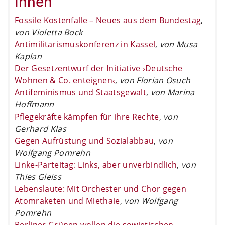
Innen
Fossile Kostenfalle – Neues aus dem Bundestag
,
von Violetta Bock
Antimilitarismuskonferenz in Kassel
,
von Musa
Kaplan
Der Gesetzentwurf der Initiative ›Deutsche
Wohnen & Co. enteignen‹
,
von Florian Osuch
Antifeminismus und Staatsgewalt
,
von Marina
Hoffmann
Pflegekräfte kämpfen für ihre Rechte
,
von
Gerhard Klas
Gegen Aufrüstung und Sozialabbau
,
von
Wolfgang Pomrehn
Linke-Parteitag: Links, aber unverbindlich
,
von
Thies Gleiss
Lebenslaute: Mit Orchester und Chor gegen
Atomraketen und Miethaie
,
von Wolfgang
Pomrehn
Berliner Grünen wollen die sowjetischen