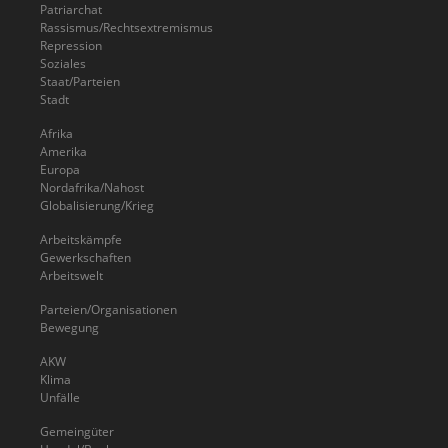
Patriarchat
Rassismus/Rechtsextremismus
Repression
Soziales
Staat/Parteien
Stadt
Afrika
Amerika
Europa
Nordafrika/Nahost
Globalisierung/Krieg
Arbeitskämpfe
Gewerkschaften
Arbeitswelt
Parteien/Organisationen
Bewegung
AKW
Klima
Unfälle
Gemeingüter