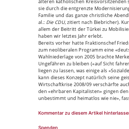
älteren katholischen Kreisvorsitzenden
sie durch die entgrenzte Modernisierung
Familie und das ganze christliche Abend
al.:
Die CDU
, zitiert nach Biebricher). K
allem der Beitritt der Türkei zu Mobili
haben wir letztes Jahr erlebt.
Bereits vorher hatte Fraktionschef Fried
zum neoliberalen Programm eine «deutsc
Wahlniederlage von 2005 brachte Merkel
Ungefähren zu bleiben («auf Sicht fahren
liegen zu lassen, was einige als «Sozial
kann dieses Konzept natürlich seine geis
Wirtschaftkrise 2008/09 verschärfte auc
den «ehrbaren Kapitalisten» gingen den
unbestimmt und heimatlos wie nie», fas
Kommentar zu diesem Artikel hinterlasse
Spenden