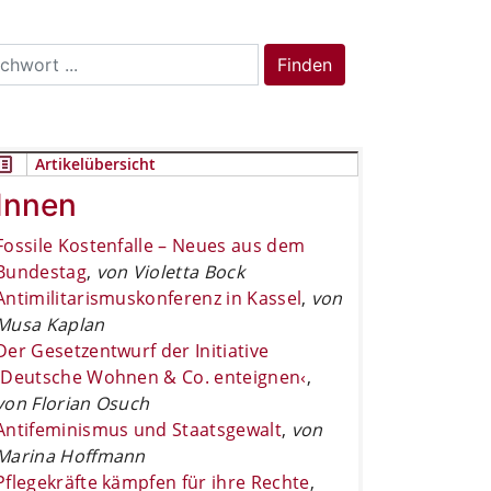
rch
Finden
Artikelübersicht
Innen
Fossile Kostenfalle – Neues aus dem
Bundestag
,
von Violetta Bock
Antimilitarismuskonferenz in Kassel
,
von
Musa Kaplan
Der Gesetzentwurf der Initiative
›Deutsche Wohnen & Co. enteignen‹
,
von Florian Osuch
Antifeminismus und Staatsgewalt
,
von
Marina Hoffmann
Pflegekräfte kämpfen für ihre Rechte
,