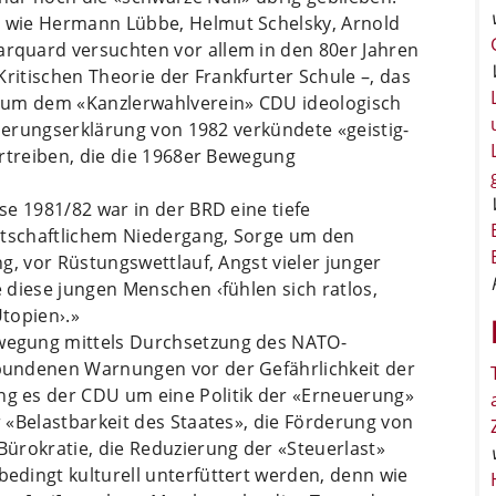
 wie Hermann Lübbe, Helmut Schelsky, Arnold
quard versuchten vor allem in den 80er Jahren
Kritischen Theorie der Frankfurter Schule –, das
 um dem «Kanzlerwahlverein» CDU ideologisch
gierungserklärung von 1982 verkündete «geistig-
ertreiben, die die 1968er Bewegung
e 1981/82 war in der BRD eine tiefe
rtschaftlichem Niedergang, Sorge um den
g, vor Rüstungswettlauf, Angst vieler junger
 diese jungen Menschen ‹fühlen sich ratlos,
Utopien›.»
egung mittels Durchsetzung des NATO-
bundenen Warnungen vor der Gefährlichkeit der
 es der CDU um eine Politik der «Erneuerung»
 «Belastbarkeit des Staates», die Förderung von
ürokratie, die Reduzierung der «Steuerlast»
dingt kulturell unterfüttert werden, denn wie