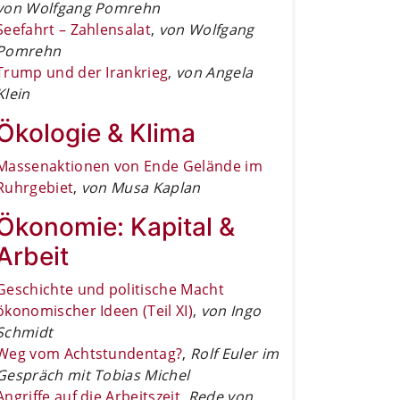
von Wolfgang Pomrehn
Seefahrt – Zahlensalat
,
von Wolfgang
Pomrehn
Trump und der Irankrieg
,
von Angela
Klein
Ökologie & Klima
Massenaktionen von Ende Gelände im
Ruhrgebiet
,
von Musa Kaplan
Ökonomie: Kapital &
Arbeit
Geschichte und politische Macht
ökonomischer Ideen (Teil XI)
,
von Ingo
Schmidt
Weg vom Achtstundentag?
,
Rolf Euler im
Gespräch mit Tobias Michel
Angriffe auf die Arbeitszeit
,
Rede von