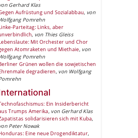
von Gerhard Klas
Gegen Aufrüstung und Sozialabbau
,
von
Wolfgang Pomrehn
Linke-Parteitag: Links, aber
unverbindlich
,
von Thies Gleiss
Lebenslaute: Mit Orchester und Chor
gegen Atomraketen und Miethaie
,
von
Wolfgang Pomrehn
Berliner Grünen wollen die sowjetischen
Ehrenmale degradieren
,
von Wolfgang
Pomrehn
International
Technofaschismus: Ein Insiderbericht
aus Trumps Amerika
,
von Gerhard Klas
Zapatistas solidarisieren sich mit Kuba
,
von Peter Nowak
Honduras: Eine neue Drogendiktatur
,