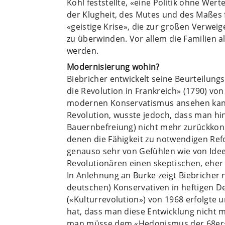
Kohl feststellte, «eine Politik ohne Wer
der Klugheit, des Mutes und des Maßes 
«geistige Krise», die zur großen Verwei
zu überwinden. Vor allem die Familien a
werden.
Modernisierung wohin?
Biebricher entwickelt seine Beurteilung
die Revolution in Frankreich» (1790) v
modernen Konservatismus ansehen kann
Revolution, wusste jedoch, dass man hi
Bauernbefreiung) nicht mehr zurückkonn
denen die Fähigkeit zu notwendigen R
genauso sehr von Gefühlen wie von Idee
Revolutionären einen skeptischen, eher
In Anlehnung an Burke zeigt Biebricher 
deutschen) Konservativen in heftigen D
(«Kulturrevolution») von 1968 erfolgte u
hat, dass man diese Entwicklung nicht
man müsse dem «Hedonismus der 68er», d