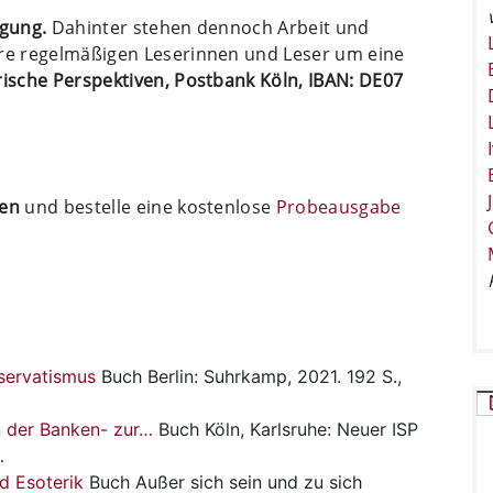
ügung.
Dahinter stehen dennoch Arbeit und
ere regelmäßigen Leserinnen und Leser um eine
arische Perspektiven, Postbank Köln, IBAN: DE07
ten
und bestelle eine kostenlose
Probeausgabe
nservatismus
Buch
Berlin: Suhrkamp, 2021. 192 S.,
n der Banken- zur…
Buch
Köln, Karlsruhe: Neuer ISP
…
nd Esoterik
Buch
Außer sich sein und zu sich