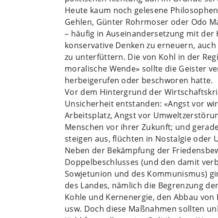
Heute kaum noch gelesene Philosophen
Gehlen, Günter Rohrmoser oder Odo Mar
– häufig in Auseinandersetzung mit der 
konservative Denken zu erneuern, auch
zu unterfüttern. Die von Kohl in der Re
moralische Wende» sollte die Geister v
herbeigerufen oder beschworen hatte.
Vor dem Hintergrund der Wirtschaftskris
Unsicherheit entstanden: «Angst vor wi
Arbeitsplatz, Angst vor Umweltzerstörun
Menschen vor ihrer Zukunft; und gerade
steigen aus, flüchten in Nostalgie oder 
Neben der Bekämpfung der Friedensbew
Doppelbeschlusses (und den damit ver
Sowjetunion und des Kommunismus) ging
des Landes, nämlich die Begrenzung der
Kohle und Kernenergie, den Abbau von B
usw. Doch diese Maßnahmen sollten unbe