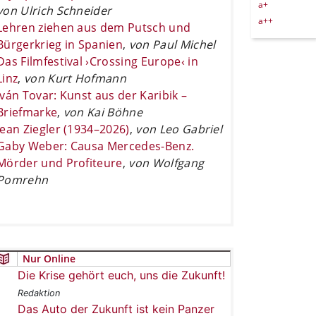
a+
von Ulrich Schneider
a++
Lehren ziehen aus dem Putsch und
Bürgerkrieg in Spanien
,
von Paul Michel
Das Filmfestival ›Crossing Europe‹ in
Linz
,
von Kurt Hofmann
Iván Tovar: Kunst aus der Karibik –
Briefmarke
,
von Kai Böhne
Jean Ziegler (1934–2026)
,
von Leo Gabriel
Gaby Weber: Causa Mercedes-Benz.
Mörder und Profiteure
,
von Wolfgang
Pomrehn
Nur Online
Die Krise gehört euch, uns die Zukunft!
Redaktion
Das Auto der Zukunft ist kein Panzer