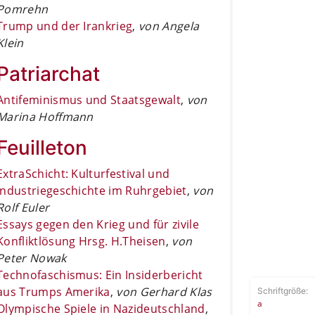
Pomrehn
Trump und der Irankrieg
,
von Angela
Klein
Patriarchat
Antifeminismus und Staatsgewalt
,
von
Marina Hoffmann
Feuilleton
ExtraSchicht: Kulturfestival und
Industriegeschichte im Ruhrgebiet
,
von
Rolf Euler
Essays gegen den Krieg und für zivile
Konfliktlösung Hrsg. H.Theisen
,
von
Peter Nowak
Technofaschismus: Ein Insiderbericht
aus Trumps Amerika
,
von Gerhard Klas
Schriftgröße:
a
Olympische Spiele in Nazideutschland
,