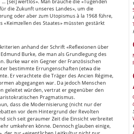
te … [sei] wertlos». Man brauche die «Tugenden
für die Zukunft unseres Landes», um die
gerung oder aber zum Utopismus à la 1968 führe,
ls «Keimzellen des Staates» müssten gestärkt
skriterien anhand der Schrift «Reflexionen über
on Edmund Burke, die man als Grundlegung des
. Burke war ein Gegner der Französischen
nter bestimmte Errungenschaften (etwa die
te. Er verachtete die Träger des Ancien Régime,
eformen abgegangen war. Da jedoch Menschen
n geleitet würden, vertrat er gegenüber den
 aristokratischen Pragmatismus.
nun, dass die Modernisierung (nicht nur der
ebatten vor dem Hintergrund der Revolten
nd sich seit geraumer Zeit die Einsicht verbreitet
 mehr umkehren könne. Dennoch glauben einige,
er zur «eigentlichen Leitkultur nicht nur