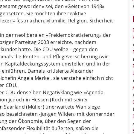
gesamt geworden» sei, den «Geist von 1948»
gensetzen. Sie möchten ihre reaktive
xen» festmachen: «Familie, Religion, Sicherheit
in der neoliberalen «Freidemokratisierung» der
pziger Parteitag 2003 erreichte, nachdem
kündet hatte. Die CDU wollte – gegen den
mals die Renten- und Pflegeversicherung (wie
ein Kapitaldeckungssystem umstellen und in der
einführen. Damals kritisierte Alexander
ichefin Angela Merkel, sie verstehe einfach nicht
der CDU.
 der CDU denselben Negativklang wie «Agenda
ion jedoch in Hessen (Koch mit seiner
m Saarland (Müller) unerwartete Wahlsiege
 so bezeichneten ‹jungen Wilden› mit donnernder
erung der Ökonomie, über den Segen der
assender Flexibilität äußerten, saßen die