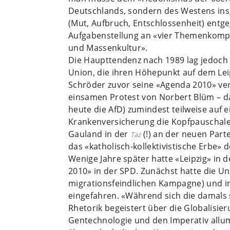
Deutschlands, sondern des Westens ins
(Mut, Aufbruch, Entschlossenheit) entge
Aufgabenstellung an «vier Themenkomple
und Massenkultur».
Die Haupttendenz nach 1989 lag jedoch 
Union, die ihren Höhepunkt auf dem Lei
Schröder zuvor seine «Agenda 2010» ver
einsamen Protest von Norbert Blüm – da
heute die AfD) zumindest teilweise auf 
Krankenversicherung die Kopfpauschale 
Gauland in der
(!) an der neuen Parte
Taz
das «katholisch-kollektivistische Erbe» 
Wenige Jahre später hatte «Leipzig» in
2010» in der SPD. Zunächst hatte die Un
migrationsfeindlichen Kampagne) und i
eingefahren. «Während sich die damals
Rhetorik begeistert über die Globalisi
Gentechnologie und den Imperativ allumf