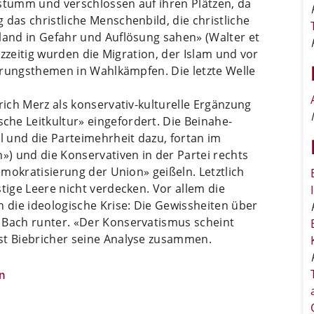
 stumm und verschlossen auf ihren Plätzen, da
 das christliche Menschenbild, die christliche
land in Gefahr und Auflösung sahen» (Walter et
urzzeitig wurden die Migration, der Islam und vor
sierungsthemen in Wahlkämpfen. Die letzte Welle
rich Merz als konservativ-kulturelle Ergänzung
he Leitkultur» eingefordert. Die Beinahe-
 und die Parteimehrheit dazu, fortan im
») und die Konservativen in der Partei rechts
demokratisierung der Union» geißeln. Letztlich
tige Leere nicht verdecken. Vor allem die
h die ideologische Krise: Die Gewissheiten über
 Bach runter. «Der Konservatismus scheint
st Biebricher seine Analyse zusammen.
n