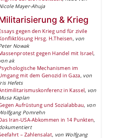
Nicole Mayer-Ahuja
Militarisierung & Krieg
Essays gegen den Krieg und für zivile
Konfliktlösung Hrsg. H.Theisen
,
von
Peter Nowak
Massenprotest gegen Handel mit Israel
,
von ak
Psychologische Mechanismen im
Umgang mit dem Genozid in Gaza
,
von
Iris Hefets
Antimilitarismuskonferenz in Kassel
,
von
Musa Kaplan
Gegen Aufrüstung und Sozialabbau
,
von
Wolfgang Pomrehn
Das Iran-USA-Abkommen in 14 Punkten
,
dokumentiert
Seefahrt – Zahlensalat
,
von Wolfgang