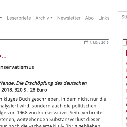
Sea
Leserbriefe
Archiv
Newsletter
Abo
Links
for:
1. März 2019
e»…
onservatismus
 Wende. Die Erschöpfung des deutschen
 2018. 320 S., 28 Euro
n kluges Buch geschrieben, in dem nicht nur die
alysiert wird, sondern auch die politischen
ge von 1968 von konservativer Seite verbreitet
retenen, weitgehenden Substanzverlust dieser
 nur noch die «schwarze Null» übrig geblieben.