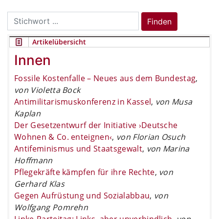
Search
Finden
for:
Artikelübersicht
Innen
Fossile Kostenfalle – Neues aus dem Bundestag
,
von Violetta Bock
Antimilitarismuskonferenz in Kassel
,
von Musa
Kaplan
Der Gesetzentwurf der Initiative ›Deutsche
Wohnen & Co. enteignen‹
,
von Florian Osuch
Antifeminismus und Staatsgewalt
,
von Marina
Hoffmann
Pflegekräfte kämpfen für ihre Rechte
,
von
Gerhard Klas
Gegen Aufrüstung und Sozialabbau
,
von
Wolfgang Pomrehn
Linke-Parteitag: Links, aber unverbindlich
,
von