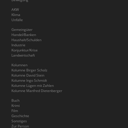
AKW
Klima
Unfälle
Gemeingüter
Handel/Banken
Haushalt/Schulden
Industrie
Konjunktur/Krise
Landwirtschaft
Kolumnen
Kolumne Birger Scholz
Kolumne David Stein
Kolumne Ingo Schmidt
Kolumne Lügen mit Zahlen
Kolumne Manfred Dietenberger
Buch
Krimi
Film
Geschichte
Sonstiges
Zur Person