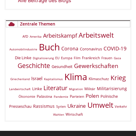
Alle Beiträge des Blogs
Zentrale Themen
Arbeitswelt
Arbeitskampf
AfD
Amerika
Buch
COVID-19
Corona
Coronavirus
Automobilindustrie
Die Linke
Frankreich
EU
Europa
Film
Frauen
Digitalisierung
Gaza
Geschichte
Gewerkschaften
Gesundheit
Klima
Krieg
Israel
Klimaschutz
Griechenland
Kapitalismus
Literatur
Militarisierung
Linke
Militär
Landwirtschaft
Migration
Polen
Polnische
Palästina
Parteien
Ökonomie
Pandemie
Umwelt
Ukraine
Rassismus
Presseschau
Verkehr
Syrien
Wirtschaft
Wahlen