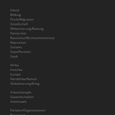
Inland
Bildung
Flucht/Migration
Gesellschaft
Militarisierung/Rüstung
Patriarchat
Rassismus/Rechtsextremismus
Repression
Soziales
Staat/Parteien
Stadt
Afrika
Amerika
Europa
Nordafrika/Nahost
Globalisierung/Krieg
Arbeitskämpfe
Gewerkschaften
Arbeitswelt
Parteien/Organisationen
Bewegung