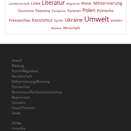
Literatur
Militarisierung
Linke
Militär
Landwirtschaft
Migration
Polen
Polnische
Palästina
Parteien
Ökonomie
Pandemie
Umwelt
Ukraine
Rassismus
Presseschau
Verkehr
Syrien
Wirtschaft
Wahlen
Inland
Bildung
Flucht/Migration
Gesellschaft
Militarisierung/Rüstung
Patriarchat
Rassismus/Rechtsextremismus
Repression
Soziales
Staat/Parteien
Stadt
Afrika
Amerika