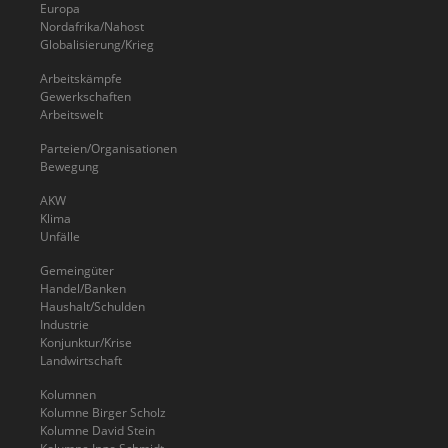
Europa
Nordafrika/Nahost
Globalisierung/Krieg
Arbeitskämpfe
Gewerkschaften
Arbeitswelt
Parteien/Organisationen
Bewegung
AKW
Klima
Unfälle
Gemeingüter
Handel/Banken
Haushalt/Schulden
Industrie
Konjunktur/Krise
Landwirtschaft
Kolumnen
Kolumne Birger Scholz
Kolumne David Stein