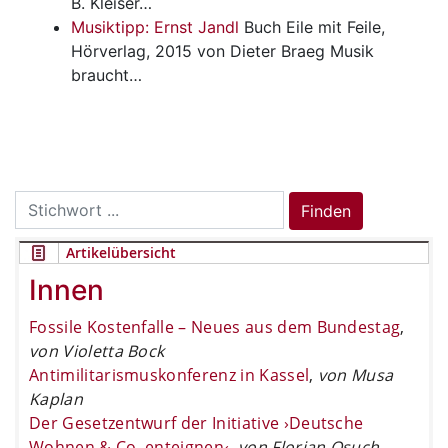
B. Kleiser…
Musiktipp: Ernst Jandl
Buch
Eile mit Feile,
Hörverlag, 2015 von Dieter Braeg Musik
braucht…
Search
Finden
for:
Artikelübersicht
Innen
Fossile Kostenfalle – Neues aus dem Bundestag
,
von Violetta Bock
Antimilitarismuskonferenz in Kassel
,
von Musa
Kaplan
Der Gesetzentwurf der Initiative ›Deutsche
Wohnen & Co. enteignen‹
,
von Florian Osuch