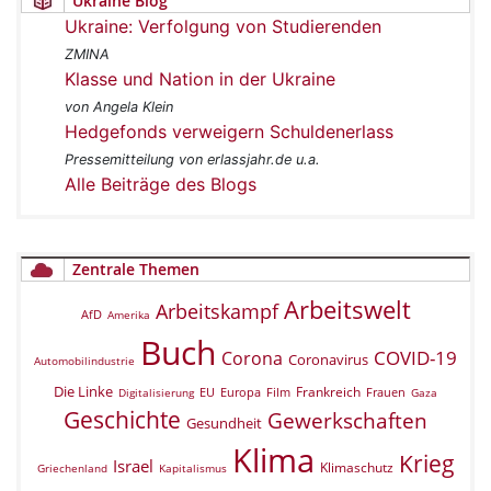
Ukraine Blog
Ukraine: Verfolgung von Studierenden
ZMINA
Klasse und Nation in der Ukraine
von Angela Klein
Hedgefonds verweigern Schuldenerlass
Pressemitteilung von erlassjahr.de u.a.
Alle Beiträge des Blogs
Zentrale Themen
Arbeitswelt
Arbeitskampf
AfD
Amerika
Buch
COVID-19
Corona
Coronavirus
Automobilindustrie
Die Linke
Frankreich
EU
Europa
Film
Frauen
Digitalisierung
Gaza
Geschichte
Gewerkschaften
Gesundheit
Klima
Krieg
Israel
Klimaschutz
Griechenland
Kapitalismus