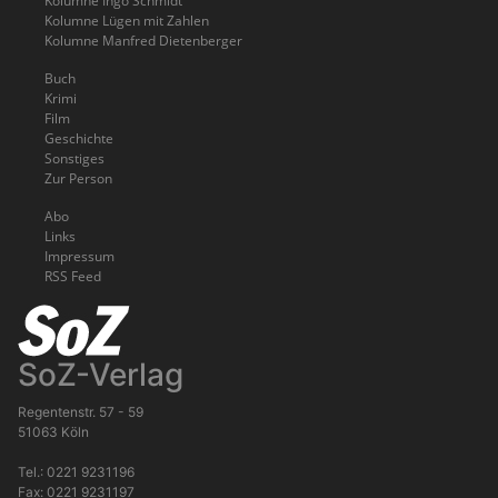
Kolumne Ingo Schmidt
Kolumne Lügen mit Zahlen
Kolumne Manfred Dietenberger
Buch
Krimi
Film
Geschichte
Sonstiges
Zur Person
Abo
Links
Impressum
RSS Feed
SoZ-Verlag
Regentenstr. 57 - 59
51063 Köln
Tel.: 0221 9231196
Fax: 0221 9231197