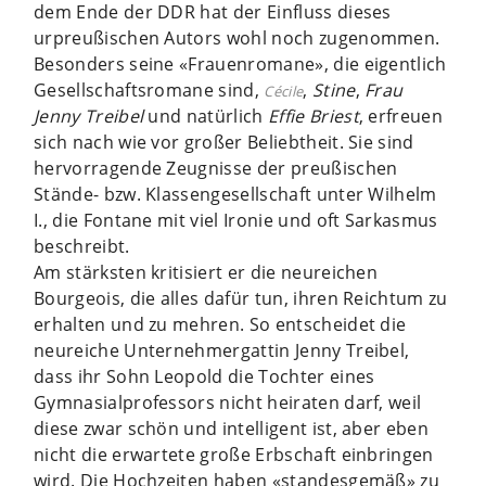
dem Ende der DDR hat der Einfluss dieses
urpreußischen Autors wohl noch zugenommen.
Besonders seine «Frauenromane», die eigentlich
Gesellschaftsromane sind,
,
Stine
,
Frau
Cécile
Jenny Treibel
und natürlich
Effie Briest
, erfreuen
sich nach wie vor großer Beliebtheit.
Sie sind
hervorragende Zeugnisse der preußischen
Stände- bzw. Klassengesellschaft unter Wilhelm
I., die Fontane mit viel Ironie und oft Sarkasmus
beschreibt.
Am stärksten kritisiert er die neureichen
Bourgeois, die alles dafür tun, ihren Reichtum zu
erhalten und zu mehren. So entscheidet die
neureiche Unternehmergattin Jenny Treibel,
dass ihr Sohn Leopold die Tochter eines
Gymnasialprofessors nicht heiraten darf, weil
diese zwar schön und intelligent ist, aber eben
nicht die erwartete große Erbschaft einbringen
wird. Die Hochzeiten haben «standesgemäß» zu