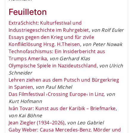
Feuilleton
ExtraSchicht: Kulturfestival und
Industriegeschichte im Ruhrgebiet
,
von Rolf Euler
Essays gegen den Krieg und für zivile
Konfliktlösung Hrsg. H.Theisen
,
von Peter Nowak
Technofaschismus: Ein Insiderbericht aus
Trumps Amerika
,
von Gerhard Klas
Olympische Spiele in Nazideutschland
,
von Ulrich
Schneider
Lehren ziehen aus dem Putsch und Bürgerkrieg
in Spanien
,
von Paul Michel
Das Filmfestival ›Crossing Europe‹ in Linz
,
von
Kurt Hofmann
Iván Tovar: Kunst aus der Karibik – Briefmarke
,
von Kai Böhne
Jean Ziegler (1934–2026)
,
von Leo Gabriel
Gaby Weber: Causa Mercedes-Benz. Mörder und