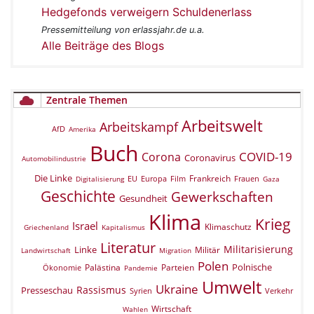
Hedgefonds verweigern Schuldenerlass
Pressemitteilung von erlassjahr.de u.a.
Alle Beiträge des Blogs
Zentrale Themen
Arbeitswelt
Arbeitskampf
AfD
Amerika
Buch
COVID-19
Corona
Coronavirus
Automobilindustrie
Die Linke
Frankreich
EU
Europa
Film
Frauen
Digitalisierung
Gaza
Geschichte
Gewerkschaften
Gesundheit
Klima
Krieg
Israel
Klimaschutz
Griechenland
Kapitalismus
Literatur
Militarisierung
Linke
Militär
Landwirtschaft
Migration
Polen
Polnische
Palästina
Parteien
Ökonomie
Pandemie
Umwelt
Ukraine
Rassismus
Presseschau
Verkehr
Syrien
Wirtschaft
Wahlen