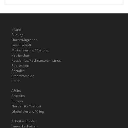
Inland
Bildung
Flucht/Migration
Gesellschaft
Militarisierung/Rüstung
Patriarchat
Rassismus/Rechtsextremismus
Repression
Soziales
Staat/Parteien
Stadt
Afrika
Amerika
Europa
Nordafrika/Nahost
Globalisierung/Krieg
Arbeitskämpfe
Gewerkschaften