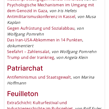
Psychologische Mechanismen im Umgang mit
dem Genozid in Gaza
,
von Iris Hefets
Antimilitarismuskonferenz in Kassel
,
von Musa
Kaplan
Gegen Aufrüstung und Sozialabbau
,
von
Wolfgang Pomrehn
Das Iran-USA-Abkommen in 14 Punkten
,
dokumentiert
Seefahrt – Zahlensalat
,
von Wolfgang Pomrehn
Trump und der Irankrieg
,
von Angela Klein
Patriarchat
Antifeminismus und Staatsgewalt
,
von Marina
Hoffmann
Feuilleton
ExtraSchicht: Kulturfestival und
Industriegeschichte im Ruhrgebiet
,
von Rolf Euler