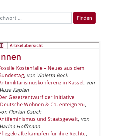
rch
Finden
Artikelübersicht
Innen
Fossile Kostenfalle – Neues aus dem
Bundestag
,
von Violetta Bock
Antimilitarismuskonferenz in Kassel
,
von
Musa Kaplan
Der Gesetzentwurf der Initiative
›Deutsche Wohnen & Co. enteignen‹
,
von Florian Osuch
Antifeminismus und Staatsgewalt
,
von
Marina Hoffmann
Pflegekräfte kämpfen für ihre Rechte
,