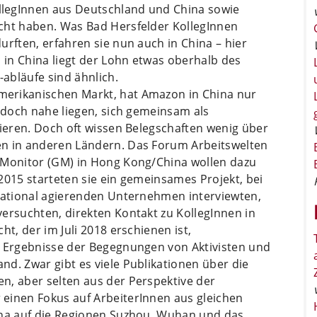
legInnen aus Deutschland und China sowie
cht haben. Was Bad Hersfelder KollegInnen
urften, erfahren sie nun auch in China – hier
h in China liegt der Lohn etwas oberhalb des
abläufe sind ähnlich.
erikanischen Markt, hat Amazon in China nur
s doch nahe liegen, sich gemeinsam als
sieren. Doch oft wissen Belegschaften wenig über
en in anderen Ländern. Das Forum Arbeitswelten
 Monitor (GM) in Hong Kong/China wollen dazu
2015 starteten sie ein gemeinsames Projekt, bei
rnational agierenden Unternehmen interviewten,
ersuchten, direkten Kontakt zu KollegInnen in
ht, der im Juli 2018 erschienen ist,
e Ergebnisse der Begegnungen von Aktivisten und
d. Zwar gibt es viele Publikationen über die
n, aber selten aus der Perspektive der
einen Fokus auf ArbeiterInnen aus gleichen
ina auf die Regionen Suzhou, Wuhan und das