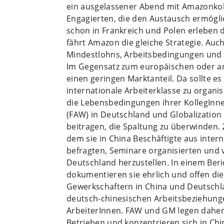
ein ausgelassener Abend mit Amazonkol
Engagierten, die den Austausch ermögli
schon in Frankreich und Polen erleben d
fährt Amazon die gleiche Strategie. Auc
Mindestlohns, Arbeitsbedingungen und -
Im Gegensatz zum europäischen oder am
einen geringen Marktanteil. Da sollte e
internationale Arbeiterklasse zu organi
die Lebensbedingungen ihrer KollegInn
(FAW) in Deutschland und Globalization
beitragen, die Spaltung zu überwinden. 
dem sie in China Beschäftigte aus inte
befragten, Seminare organisierten und v
Deutschland herzustellen. In einem Beric
dokumentieren sie ehrlich und offen di
Gewerkschaftern in China und Deutschlan
deutsch-chinesischen Arbeitsbeziehunge
ArbeiterInnen. FAW und GM legen daher 
Betrieben und konzentrieren sich in Ch