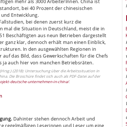
ftigen mehr als 3000 ArbeiterInnen. China ist
standort, bei 40 Prozent der chinesischen
 und Entwicklung.
allstudien, bei denen zuerst kurz die
mal die Situation in Deutschland, meist die in
51 Beschäftigten aus neun Betrieben dargestellt
er ganz klar, dennoch erhält man einen Einblick,
 Strukturen. In den ausgewählten Regionen in
r auf das Bild, dass Gewerkschaften für die Chefs
as ja auch hier von manchen Betriebsräten.
(Hrsg.) (2018): Untersuchung über die Arbeitssituation in
a. Die Broschüre findet sich auch als PDF-Datei auf der
ojekt-deutsche-unternehmen-in-china/
.
n
ügung.
Dahinter stehen dennoch Arbeit und
ere regelmäßigen Leserinnen und Leser um eine