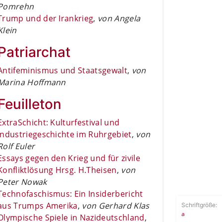
Pomrehn
Trump und der Irankrieg
,
von Angela
Klein
Patriarchat
Antifeminismus und Staatsgewalt
,
von
Marina Hoffmann
Feuilleton
ExtraSchicht: Kulturfestival und
Industriegeschichte im Ruhrgebiet
,
von
Rolf Euler
Essays gegen den Krieg und für zivile
Konfliktlösung Hrsg. H.Theisen
,
von
Peter Nowak
Technofaschismus: Ein Insiderbericht
aus Trumps Amerika
,
von Gerhard Klas
Schriftgröße:
a
Olympische Spiele in Nazideutschland
,