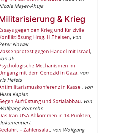
Nicole Mayer-Ahuja
Militarisierung & Krieg
Essays gegen den Krieg und für zivile
Konfliktlösung Hrsg. H.Theisen
,
von
Peter Nowak
Massenprotest gegen Handel mit Israel
,
von ak
Psychologische Mechanismen im
Umgang mit dem Genozid in Gaza
,
von
Iris Hefets
Antimilitarismuskonferenz in Kassel
,
von
Musa Kaplan
Gegen Aufrüstung und Sozialabbau
,
von
Wolfgang Pomrehn
Das Iran-USA-Abkommen in 14 Punkten
,
dokumentiert
Seefahrt – Zahlensalat
,
von Wolfgang