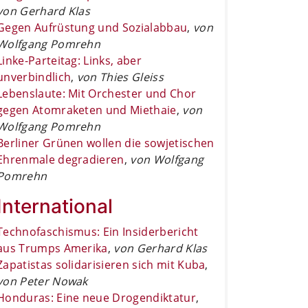
von Gerhard Klas
Gegen Aufrüstung und Sozialabbau
,
von
Wolfgang Pomrehn
Linke-Parteitag: Links, aber
unverbindlich
,
von Thies Gleiss
Lebenslaute: Mit Orchester und Chor
gegen Atomraketen und Miethaie
,
von
Wolfgang Pomrehn
Berliner Grünen wollen die sowjetischen
Ehrenmale degradieren
,
von Wolfgang
Pomrehn
International
Technofaschismus: Ein Insiderbericht
aus Trumps Amerika
,
von Gerhard Klas
Zapatistas solidarisieren sich mit Kuba
,
von Peter Nowak
Honduras: Eine neue Drogendiktatur
,