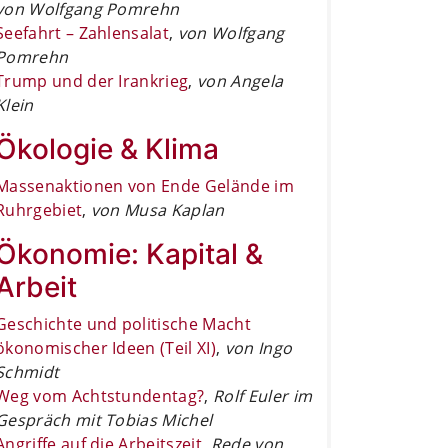
von Wolfgang Pomrehn
Seefahrt – Zahlensalat
,
von Wolfgang
Pomrehn
Trump und der Irankrieg
,
von Angela
Klein
Ökologie & Klima
Massenaktionen von Ende Gelände im
Ruhrgebiet
,
von Musa Kaplan
Ökonomie: Kapital &
Arbeit
Geschichte und politische Macht
ökonomischer Ideen (Teil XI)
,
von Ingo
Schmidt
Weg vom Achtstundentag?
,
Rolf Euler im
Gespräch mit Tobias Michel
Angriffe auf die Arbeitszeit
,
Rede von