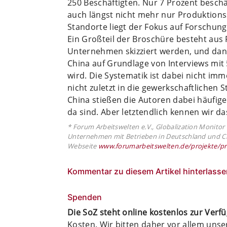
250 Beschäftigten. Nur 7 Prozent beschä
auch längst nicht mehr nur Produktions
Standorte liegt der Fokus auf Forschung
Ein Großteil der Broschüre besteht aus F
Unternehmen skizziert werden, und dann 
China auf Grundlage von Interviews mit 
wird. Die Systematik ist dabei nicht imm
nicht zuletzt in die gewerkschaftlichen
China stießen die Autoren dabei häufige
da sind. Aber letztendlich kennen wir d
* Forum Arbeitswelten e.V., Globalization Monitor 
Unternehmen mit Betrieben in Deutschland und Chin
Webseite
www.forumarbeitswelten.de/projekte/pr
Kommentar zu diesem Artikel hinterlasse
Spenden
Die SoZ steht online kostenlos zur Verf
Kosten. Wir bitten daher vor allem uns