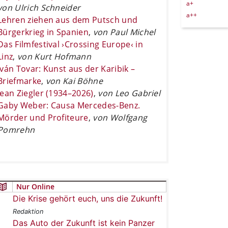
a+
von Ulrich Schneider
a++
Lehren ziehen aus dem Putsch und
Bürgerkrieg in Spanien
,
von Paul Michel
Das Filmfestival ›Crossing Europe‹ in
Linz
,
von Kurt Hofmann
Iván Tovar: Kunst aus der Karibik –
Briefmarke
,
von Kai Böhne
Jean Ziegler (1934–2026)
,
von Leo Gabriel
Gaby Weber: Causa Mercedes-Benz.
Mörder und Profiteure
,
von Wolfgang
Pomrehn
Nur Online
Die Krise gehört euch, uns die Zukunft!
Redaktion
Das Auto der Zukunft ist kein Panzer