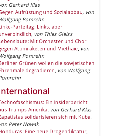
von Gerhard Klas
Gegen Aufrüstung und Sozialabbau
,
von
Wolfgang Pomrehn
Linke-Parteitag: Links, aber
unverbindlich
,
von Thies Gleiss
Lebenslaute: Mit Orchester und Chor
gegen Atomraketen und Miethaie
,
von
Wolfgang Pomrehn
Berliner Grünen wollen die sowjetischen
Ehrenmale degradieren
,
von Wolfgang
Pomrehn
International
Technofaschismus: Ein Insiderbericht
aus Trumps Amerika
,
von Gerhard Klas
Zapatistas solidarisieren sich mit Kuba
,
von Peter Nowak
Honduras: Eine neue Drogendiktatur
,