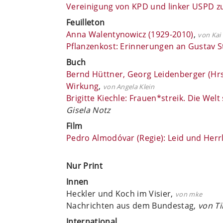
Vereinigung von KPD und linker USPD z
Feuilleton
Anna Walentynowicz (1929-2010)
,
von Kai
Pflanzenkost: Erinnerungen an Gustav S
Buch
Bernd Hüttner, Georg Leidenberger (Hrsg.
Wirkung
,
von Angela Klein
Brigitte Kiechle: Frauen*streik. Die Welt 
Gisela Notz
Film
Pedro Almodóvar (Regie): Leid und Herrl
Nur Print
Innen
Heckler und Koch im Visier,
von mke
Nachrichten aus dem Bundestag,
von T
International