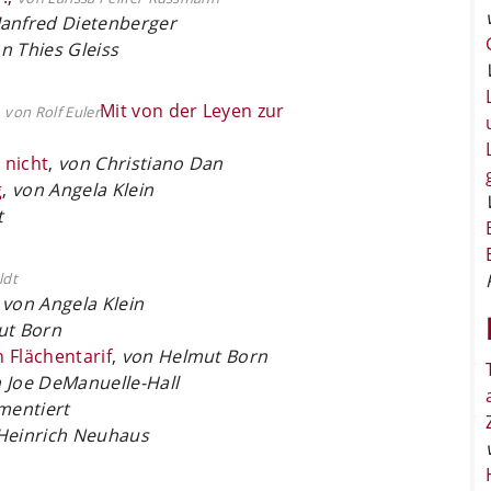
anfred Dietenberger
n Thies Gleiss
,
Mit von der Leyen zur
von Rolf Euler
 nicht
,
von Christiano Dan
g
,
von Angela Klein
t
ldt
,
von Angela Klein
ut Born
 Flächentarif
,
von Helmut Born
 Joe DeManuelle-Hall
mentiert
Heinrich Neuhaus