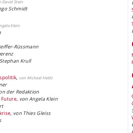
 David Stein
ngo Schmidt
ngela Klein
n
Peiffer-Rüssmann
werenz
Stephan Krull
politik
,
von Michael Heldt
ner
on der Redaktion
 Future
,
von Angela Klein
rt
krise
,
von Thies Gleiss
s