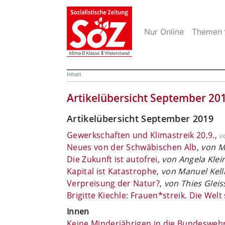
Nur Online
Themen
Inhalt
Artikelübersicht September 20
Artikelübersicht September 2019
Gewerkschaften und Klimastreik 20.9.
,
v
Neues von der Schwäbischen Alb
,
von M
Die Zukunft ist autofrei
,
von Angela Klei
Kapital ist Katastrophe
,
von Manuel Kell
Verpreisung der Natur?
,
von Thies Gleis
Brigitte Kiechle: Frauen*streik. Die Welt 
Innen
Keine Minderjährigen in die Bundeswehr