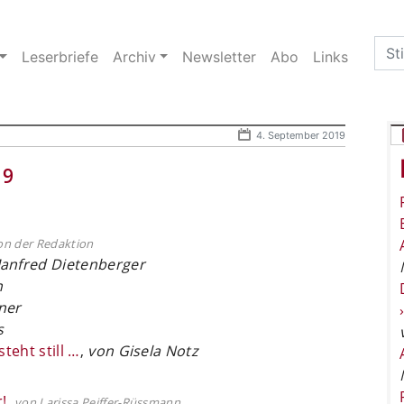
Sea
Leserbriefe
Archiv
Newsletter
Abo
Links
for:
4. September 2019
19
on der Redaktion
anfred Dietenberger
n
ner
s
steht still …
,
von Gisela Notz
!
,
von Larissa Peiffer-Rüssmann