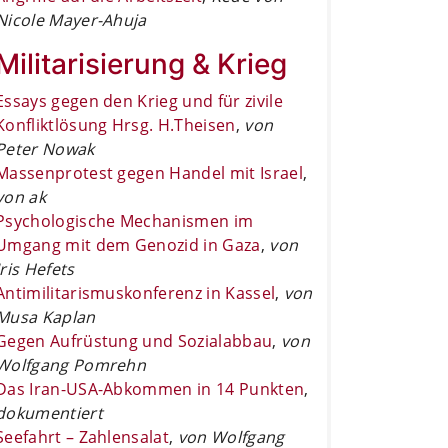
Nicole Mayer-Ahuja
Militarisierung & Krieg
Essays gegen den Krieg und für zivile
Konfliktlösung Hrsg. H.Theisen
,
von
Peter Nowak
Massenprotest gegen Handel mit Israel
,
von ak
Psychologische Mechanismen im
Umgang mit dem Genozid in Gaza
,
von
Iris Hefets
Antimilitarismuskonferenz in Kassel
,
von
Musa Kaplan
Gegen Aufrüstung und Sozialabbau
,
von
Wolfgang Pomrehn
Das Iran-USA-Abkommen in 14 Punkten
,
dokumentiert
Seefahrt – Zahlensalat
,
von Wolfgang