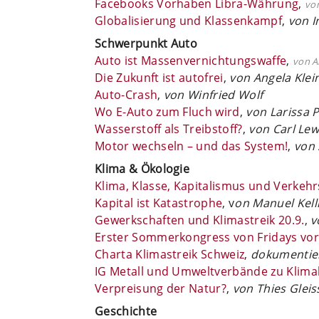
Facebooks Vorhaben Libra-Währung
,
von
Globalisierung und Klassenkampf
,
von I
Schwerpunkt Auto
Auto ist Massenvernichtungswaffe
,
von A
Die Zukunft ist autofrei
,
von Angela Klei
Auto-Crash
,
von Winfried Wolf
Wo E-Auto zum Fluch wird
,
von Larissa 
Wasserstoff als Treibstoff?
,
von Carl Le
Motor wechseln – und das System!
,
von 
Klima & Ökologie
Klima, Klasse, Kapitalismus und Verkehrs
Kapital ist Katastrophe
, v
on Manuel Kell
Gewerkschaften und Klimastreik 20.9.
,
v
Erster Sommerkongress von Fridays vor
Charta Klimastreik Schweiz
,
dokumentie
IG Metall und Umweltverbände zu Klima
Verpreisung der Natur?
,
von Thies Gleis
Geschichte