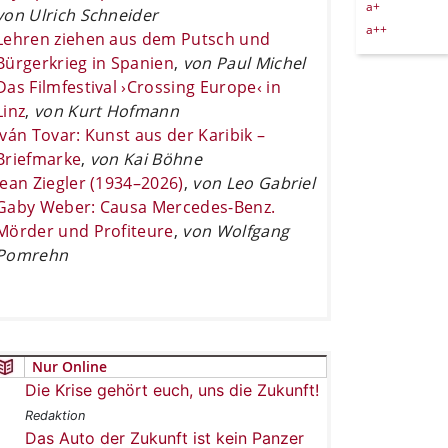
a+
von Ulrich Schneider
a++
Lehren ziehen aus dem Putsch und
Bürgerkrieg in Spanien
,
von Paul Michel
Das Filmfestival ›Crossing Europe‹ in
Linz
,
von Kurt Hofmann
Iván Tovar: Kunst aus der Karibik –
Briefmarke
,
von Kai Böhne
Jean Ziegler (1934–2026)
,
von Leo Gabriel
Gaby Weber: Causa Mercedes-Benz.
Mörder und Profiteure
,
von Wolfgang
Pomrehn
Nur Online
Die Krise gehört euch, uns die Zukunft!
Redaktion
Das Auto der Zukunft ist kein Panzer