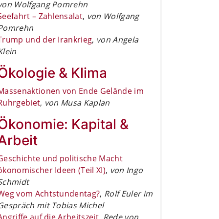
von Wolfgang Pomrehn
Seefahrt – Zahlensalat
,
von Wolfgang
Pomrehn
Trump und der Irankrieg
,
von Angela
Klein
Ökologie & Klima
Massenaktionen von Ende Gelände im
Ruhrgebiet
,
von Musa Kaplan
Ökonomie: Kapital &
Arbeit
Geschichte und politische Macht
ökonomischer Ideen (Teil XI)
,
von Ingo
Schmidt
Weg vom Achtstundentag?
,
Rolf Euler im
Gespräch mit Tobias Michel
Angriffe auf die Arbeitszeit
,
Rede von