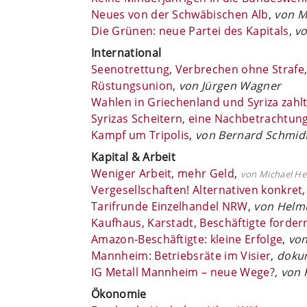
Neues von der Schwäbischen Alb
,
von M
Die Grünen: neue Partei des Kapitals
,
vo
International
Seenotrettung, Verbrechen ohne Strafe
Rüstungsunion
,
von Jürgen Wagner
Wahlen in Griechenland und Syriza zahlt
Syrizas Scheitern, eine Nachbetrachtun
Kampf um Tripolis
,
von Bernard Schmid
Kapital & Arbeit
Weniger Arbeit, mehr Geld
,
von Michael He
Vergesellschaften! Alternativen konkret
Tarifrunde Einzelhandel NRW
,
von Helm
Kaufhaus, Karstadt, Beschäftigte fordern
Amazon-Beschäftigte: kleine Erfolge
,
von
Mannheim: Betriebsräte im Visier
,
doku
IG Metall Mannheim – neue Wege?
,
von 
Ökonomie