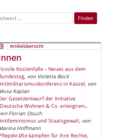
rch
Finden
Artikelübersicht
Innen
Fossile Kostenfalle – Neues aus dem
Bundestag
,
von Violetta Bock
Antimilitarismuskonferenz in Kassel
,
von
Musa Kaplan
Der Gesetzentwurf der Initiative
›Deutsche Wohnen & Co. enteignen‹
,
von Florian Osuch
Antifeminismus und Staatsgewalt
,
von
Marina Hoffmann
Pflegekräfte kämpfen für ihre Rechte
,