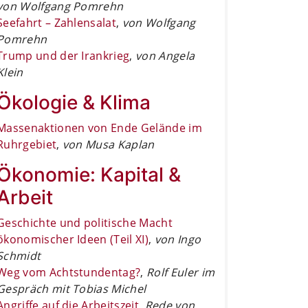
von Wolfgang Pomrehn
Seefahrt – Zahlensalat
,
von Wolfgang
Pomrehn
Trump und der Irankrieg
,
von Angela
Klein
Ökologie & Klima
Massenaktionen von Ende Gelände im
Ruhrgebiet
,
von Musa Kaplan
Ökonomie: Kapital &
Arbeit
Geschichte und politische Macht
ökonomischer Ideen (Teil XI)
,
von Ingo
Schmidt
Weg vom Achtstundentag?
,
Rolf Euler im
Gespräch mit Tobias Michel
Angriffe auf die Arbeitszeit
,
Rede von