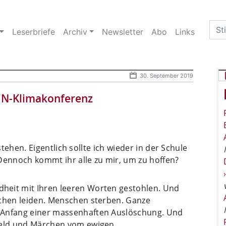
Sea
Leserbriefe
Archiv
Newsletter
Abo
Links
for:
30. September 2019
UN-Klimakonferenz
r stehen. Eigentlich sollte ich wieder in der Schule
Dennoch kommt ihr alle zu mir, um zu hoffen?
heit mit Ihren leeren Worten gestohlen. Und
schen leiden. Menschen sterben. Ganze
 Anfang einer massenhaften Auslöschung. Und
 Geld und Märchen vom ewigen