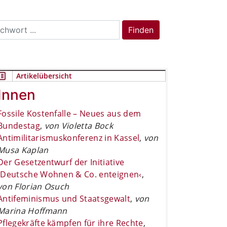
rch
Finden
Artikelübersicht
Innen
Fossile Kostenfalle – Neues aus dem
Bundestag
,
von Violetta Bock
Antimilitarismuskonferenz in Kassel
,
von
Musa Kaplan
Der Gesetzentwurf der Initiative
›Deutsche Wohnen & Co. enteignen‹
,
von Florian Osuch
Antifeminismus und Staatsgewalt
,
von
Marina Hoffmann
Pflegekräfte kämpfen für ihre Rechte
,