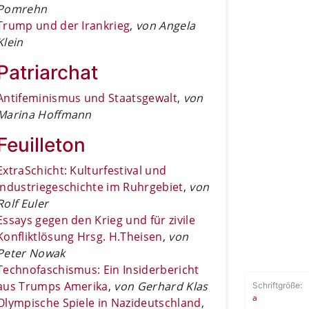
Pomrehn
Trump und der Irankrieg
,
von Angela
Klein
Patriarchat
Antifeminismus und Staatsgewalt
,
von
Marina Hoffmann
Feuilleton
ExtraSchicht: Kulturfestival und
Industriegeschichte im Ruhrgebiet
,
von
Rolf Euler
Essays gegen den Krieg und für zivile
Konfliktlösung Hrsg. H.Theisen
,
von
Peter Nowak
Technofaschismus: Ein Insiderbericht
aus Trumps Amerika
,
von Gerhard Klas
Schriftgröße:
a
Olympische Spiele in Nazideutschland
,