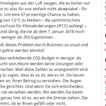
hnologien aus der Luft saugen, die es bisher nur
ko ist also für uns einfach nicht akzeptabel – für
en. Um eine 67-prozentige Chance zu haben,
von 1,5°C zu bleiben – die optimistischste
sschuss für Klimaänderungen (IPCC) aufzeigt -,
xid übrig, die sie ab dem 1. Januar 2018 noch
s weniger als 350 Gigatonnen.
s ob dieses Problem durch Business as usual und
n gelöst werden könnte?
das verbleibende CO2-Budget in weniger als
aucht sein.Heute werden keine Lösungen oder
sprechen. Weil diese Zahlen zu unangenehm sind.
u sagen, dass es so ist, wie es ist. Sie lassen
gen an, Ihren Betrug zu verstehen. Die Augen
Sie gerichtet. Und wenn Sie sich entscheiden,
en nie verzeihen werden. Wir werden Sie damit
enau hier ist es, wo wir die Grenze ziehen. Die
mt, ob es Ihnen gefällt oder nicht.