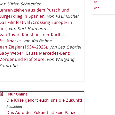
a+
von Ulrich Schneider
a++
Lehren ziehen aus dem Putsch und
Bürgerkrieg in Spanien
,
von Paul Michel
Das Filmfestival ›Crossing Europe‹ in
Linz
,
von Kurt Hofmann
Iván Tovar: Kunst aus der Karibik –
Briefmarke
,
von Kai Böhne
Jean Ziegler (1934–2026)
,
von Leo Gabriel
Gaby Weber: Causa Mercedes-Benz.
Mörder und Profiteure
,
von Wolfgang
Pomrehn
Nur Online
Die Krise gehört euch, uns die Zukunft!
Redaktion
Das Auto der Zukunft ist kein Panzer