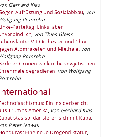
von Gerhard Klas
Gegen Aufrüstung und Sozialabbau
,
von
Wolfgang Pomrehn
Linke-Parteitag: Links, aber
unverbindlich
,
von Thies Gleiss
Lebenslaute: Mit Orchester und Chor
gegen Atomraketen und Miethaie
,
von
Wolfgang Pomrehn
Berliner Grünen wollen die sowjetischen
Ehrenmale degradieren
,
von Wolfgang
Pomrehn
International
Technofaschismus: Ein Insiderbericht
aus Trumps Amerika
,
von Gerhard Klas
Zapatistas solidarisieren sich mit Kuba
,
von Peter Nowak
Honduras: Eine neue Drogendiktatur
,