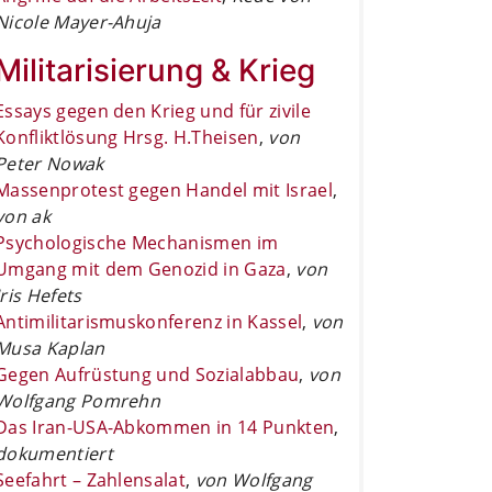
Nicole Mayer-Ahuja
Militarisierung & Krieg
Essays gegen den Krieg und für zivile
Konfliktlösung Hrsg. H.Theisen
,
von
Peter Nowak
Massenprotest gegen Handel mit Israel
,
von ak
Psychologische Mechanismen im
Umgang mit dem Genozid in Gaza
,
von
Iris Hefets
Antimilitarismuskonferenz in Kassel
,
von
Musa Kaplan
Gegen Aufrüstung und Sozialabbau
,
von
Wolfgang Pomrehn
Das Iran-USA-Abkommen in 14 Punkten
,
dokumentiert
Seefahrt – Zahlensalat
,
von Wolfgang