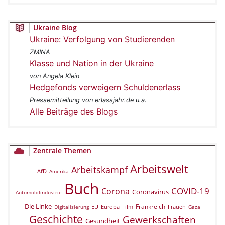
Ukraine Blog
Ukraine: Verfolgung von Studierenden
ZMINA
Klasse und Nation in der Ukraine
von Angela Klein
Hedgefonds verweigern Schuldenerlass
Pressemitteilung von erlassjahr.de u.a.
Alle Beiträge des Blogs
Zentrale Themen
Arbeitswelt
Arbeitskampf
AfD
Amerika
Buch
COVID-19
Corona
Coronavirus
Automobilindustrie
Die Linke
Frankreich
EU
Europa
Film
Frauen
Digitalisierung
Gaza
Geschichte
Gewerkschaften
Gesundheit