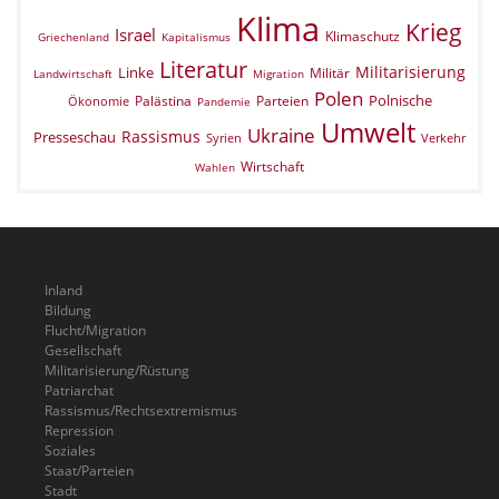
Klima
Krieg
Israel
Klimaschutz
Griechenland
Kapitalismus
Literatur
Militarisierung
Linke
Militär
Landwirtschaft
Migration
Polen
Polnische
Palästina
Parteien
Ökonomie
Pandemie
Umwelt
Ukraine
Rassismus
Presseschau
Verkehr
Syrien
Wirtschaft
Wahlen
Inland
Bildung
Flucht/Migration
Gesellschaft
Militarisierung/Rüstung
Patriarchat
Rassismus/Rechtsextremismus
Repression
Soziales
Staat/Parteien
Stadt