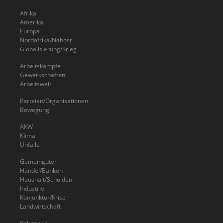
Afrika
Amerika
Europa
Nordafrika/Nahost
Globalisierung/Krieg
Arbeitskämpfe
Gewerkschaften
Arbeitswelt
Parteien/Organisationen
Bewegung
AKW
Klima
Unfälle
Gemeingüter
Handel/Banken
Haushalt/Schulden
Industrie
Konjunktur/Krise
Landwirtschaft