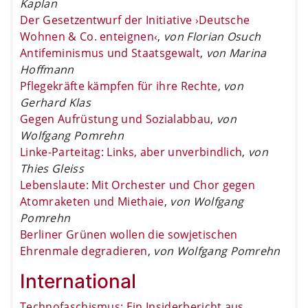
Kaplan
Der Gesetzentwurf der Initiative ›Deutsche
Wohnen & Co. enteignen‹
,
von Florian Osuch
Antifeminismus und Staatsgewalt
,
von Marina
Hoffmann
Pflegekräfte kämpfen für ihre Rechte
,
von
Gerhard Klas
Gegen Aufrüstung und Sozialabbau
,
von
Wolfgang Pomrehn
Linke-Parteitag: Links, aber unverbindlich
,
von
Thies Gleiss
Lebenslaute: Mit Orchester und Chor gegen
Atomraketen und Miethaie
,
von Wolfgang
Pomrehn
Berliner Grünen wollen die sowjetischen
Ehrenmale degradieren
,
von Wolfgang Pomrehn
International
Technofaschismus: Ein Insiderbericht aus