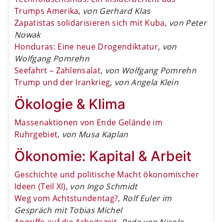
Trumps Amerika
,
von Gerhard Klas
Zapatistas solidarisieren sich mit Kuba
,
von Peter
Nowak
Honduras: Eine neue Drogendiktatur
,
von
Wolfgang Pomrehn
Seefahrt – Zahlensalat
,
von Wolfgang Pomrehn
Trump und der Irankrieg
,
von Angela Klein
Ökologie & Klima
Massenaktionen von Ende Gelände im
Ruhrgebiet
,
von Musa Kaplan
Ökonomie: Kapital & Arbeit
Geschichte und politische Macht ökonomischer
Ideen (Teil XI)
,
von Ingo Schmidt
Weg vom Achtstundentag?
,
Rolf Euler im
Gespräch mit Tobias Michel
Angriffe auf die Arbeitszeit
,
Rede von Nicole