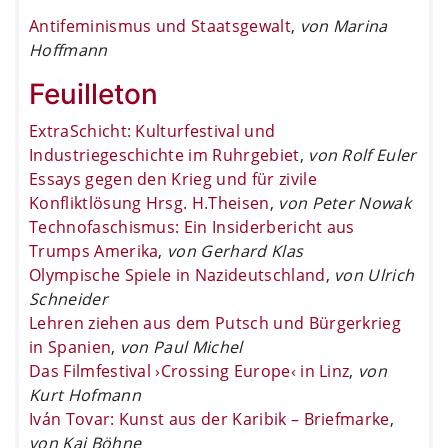
Antifeminismus und Staatsgewalt
,
von Marina
Hoffmann
Feuilleton
ExtraSchicht: Kulturfestival und
Industriegeschichte im Ruhrgebiet
,
von Rolf Euler
Essays gegen den Krieg und für zivile
Konfliktlösung Hrsg. H.Theisen
,
von Peter Nowak
Technofaschismus: Ein Insiderbericht aus
Trumps Amerika
,
von Gerhard Klas
Olympische Spiele in Nazideutschland
,
von Ulrich
Schneider
Lehren ziehen aus dem Putsch und Bürgerkrieg
in Spanien
,
von Paul Michel
Das Filmfestival ›Crossing Europe‹ in Linz
,
von
Kurt Hofmann
Iván Tovar: Kunst aus der Karibik – Briefmarke
,
von Kai Böhne