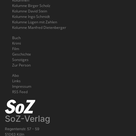
Kolumnen
Kolumne Birger Scholz
Kolumne David Stein
Kolumne Ingo Schmidt
Kolumne Lügen mit Zahlen
Kolumne Manfred Dietenberger
Buch
Krimi
Film
Geschichte
Sonstiges
Zur Person
Abo
Links
Impressum
RSS Feed
SoZ-Verlag
Regentenstr. 57 - 59
51063 Köln