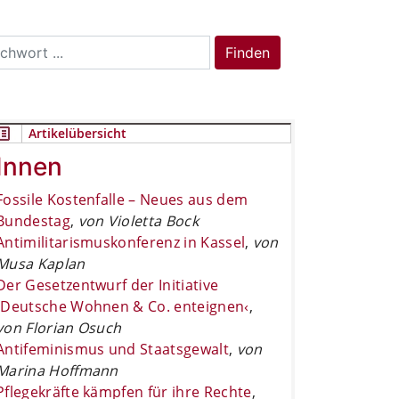
rch
Finden
Artikelübersicht
Innen
Fossile Kostenfalle – Neues aus dem
Bundestag
,
von Violetta Bock
Antimilitarismuskonferenz in Kassel
,
von
Musa Kaplan
Der Gesetzentwurf der Initiative
›Deutsche Wohnen & Co. enteignen‹
,
von Florian Osuch
Antifeminismus und Staatsgewalt
,
von
Marina Hoffmann
Pflegekräfte kämpfen für ihre Rechte
,