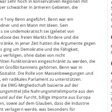
l war sehr hoch in konservativen Regionen mit
er schwächer in ärmeren Gebieten, die
von Tony Benn angeführt. Benn war ein
Redner und ein Mann mit Ideen. Sein
sie undemokratisch sei (geleitet von
doxie des freien Markts fördere und die
hränke. In jener Zeit hatten die Argumente gegen
Es ging um Demokratie und die Fähigkeit,
u verfolgen, ohne dabei von nicht
hlten Funktionären eingeschränkt zu werden, die
nen Großbritanniens gehörten. Benn war in
ozialist. Die Rolle von Massenbewegungen und
 ein radikales Parlament zu unterstützen.
die EWG-Mitgliedschaft basierte auf der
rungsmittel (die Nahrungsmittelimporte aus den
nd auf der Furcht, billige Importe aus Europa
en, sowie auf dem Glauben, dass die Industrie
nt verlagern werde, was besonders für