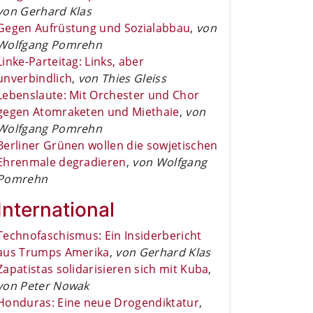
von Gerhard Klas
Gegen Aufrüstung und Sozialabbau
,
von
Wolfgang Pomrehn
Linke-Parteitag: Links, aber
unverbindlich
,
von Thies Gleiss
Lebenslaute: Mit Orchester und Chor
gegen Atomraketen und Miethaie
,
von
Wolfgang Pomrehn
Berliner Grünen wollen die sowjetischen
Ehrenmale degradieren
,
von Wolfgang
Pomrehn
International
Technofaschismus: Ein Insiderbericht
aus Trumps Amerika
,
von Gerhard Klas
Zapatistas solidarisieren sich mit Kuba
,
von Peter Nowak
Honduras: Eine neue Drogendiktatur
,