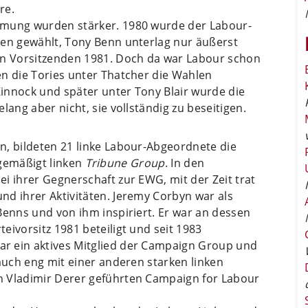
re.
mmung wurden stärker. 1980 wurde der Labour-
den gewählt, Tony Benn unterlag nur äußerst
en Vorsitzenden 1981. Doch da war Labour schon
en die Tories unter Thatcher die Wahlen
innock und später unter Tony Blair wurde die
lang aber nicht, sie vollständig zu beseitigen.
n, bildeten 21 linke Labour-Abgeordnete die
 gemäßigt linken
Tribune Group
. In den
i ihrer Gegnerschaft zur EWG, mit der Zeit trat
d ihrer Aktivitäten. Jeremy Corbyn war als
Benns und von ihm inspiriert. Er war an dessen
eivorsitz 1981 beteiligt und seit 1983
r ein aktives Mitglied der Campaign Group und
 auch eng mit einer anderen starken linken
n Vladimir Derer geführten Campaign for Labour