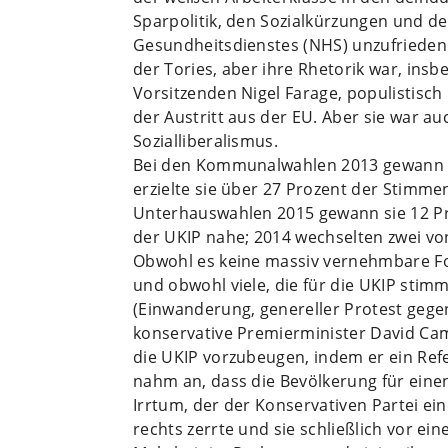
Sparpolitik, den Sozialkürzungen und de
Gesundheitsdienstes (NHS) unzufrieden 
der Tories, aber ihre Rhetorik war, in
Vorsitzenden Nigel Farage, populistisch
der Austritt aus der EU. Aber sie war a
Sozialliberalismus.
Bei den Kommunalwahlen 2013 gewann di
erzielte sie über 27 Prozent der Stimmen
Unterhauswahlen 2015 gewann sie 12 Pr
der UKIP nahe; 2014 wechselten zwei vo
Obwohl es keine massiv vernehmbare Fo
und obwohl viele, die für die UKIP sti
(Einwanderung, genereller Protest gegen
konservative Premierminister David Ca
die UKIP vorzubeugen, indem er ein Ref
nahm an, dass die Bevölkerung für eine
Irrtum, der der Konservativen Partei ein
rechts zerrte und sie schließlich vor ein