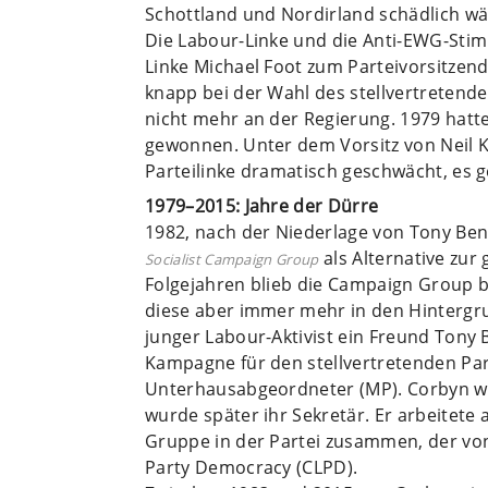
Schottland und Nordirland schädlich wä
Die Labour-Linke und die Anti-EWG-Sti
Linke Michael Foot zum Parteivorsitzen
knapp bei der Wahl des stellvertretend
nicht mehr an der Regierung. 1979 hatt
gewonnen. Unter dem Vorsitz von Neil K
Parteilinke dramatisch geschwächt, es ge
1979–2015: Jahre der Dürre
1982, nach der Niederlage von Tony Ben
als Alternative zur
Socialist Campaign Group
Folgejahren blieb die Campaign Group be
diese aber immer mehr in den Hintergrun
junger Labour-Aktivist ein Freund Tony 
Kampagne für den stellvertretenden Part
Unterhausabgeordneter (MP). Corbyn wa
wurde später ihr Sekretär. Er arbeitete
Gruppe in der Partei zusammen, der vo
Party Democracy (CLPD).