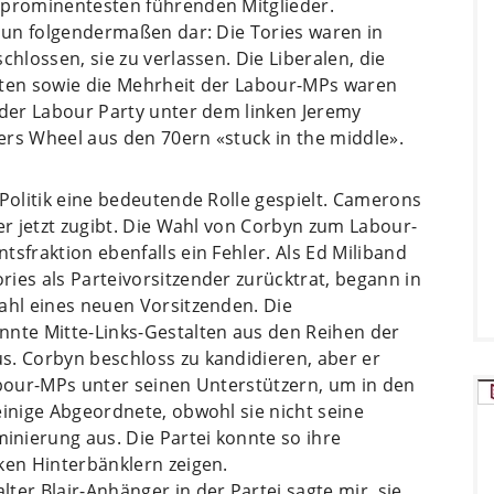
 prominentesten führenden Mitglieder.
 nun folgendermaßen dar: Die Tories waren in
chlossen, sie zu verlassen. Die Liberalen, die
sten sowie die Mehrheit der Labour-MPs waren
 der Labour Party unter dem linken Jeremy
ers Wheel aus den 70ern «stuck in the middle».
 Politik eine bedeutende Rolle gespielt. Camerons
 er jetzt zugibt. Die Wahl von Corbyn zum Labour-
sfraktion ebenfalls ein Fehler. Als Ed Miliband
ies als Parteivorsitzender zurücktrat, begann in
ahl eines neuen Vorsitzenden. Die
nnte Mitte-Links-Gestalten aus den Reihen der
s. Corbyn beschloss zu kandidieren, aber er
abour-MPs unter seinen Unterstützern, um in den
einige Abgeordnete, obwohl sie nicht seine
nierung aus. Die Partei konnte so ihre
ken Hinterbänklern zeigen.
ter Blair-Anhänger in der Partei sagte mir, sie