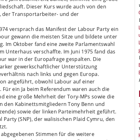
gliedschaft. Dieser Kurs wurde auch von den
 der Transportarbeiter- und der
.
74 versprach das Manifest der Labour Party ein
bour gewann die meisten Sitze und bildete unter
g. Im Oktober fand eine zweite Parlamentswahl
im Unterhaus verschaffte. Im Juni 1975 fand das
ur war in der Europafrage gespalten. Die
starker gewerkschaftlicher Unterstützung
everhältnis nach links und gegen Europa.
on angeführt, obwohl Labour auf einer
e. Für ein Ja beim Referendum waren auch die
und eine große Mehrheit der Tory-MPs sowie die
n den Kabinettsmitgliedern Tony Benn und
zende) sowie der linken Parteimehrheit geführt.
l Party (SNP), der walisischen Plaid Cymru, den
zt.
 abgegebenen Stimmen für die weitere