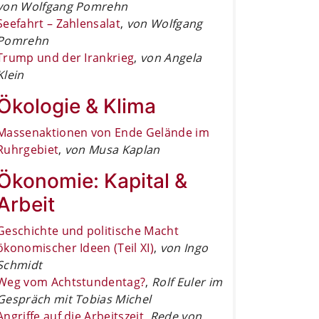
von Wolfgang Pomrehn
Seefahrt – Zahlensalat
,
von Wolfgang
Pomrehn
Trump und der Irankrieg
,
von Angela
Klein
Ökologie & Klima
Massenaktionen von Ende Gelände im
Ruhrgebiet
,
von Musa Kaplan
Ökonomie: Kapital &
Arbeit
Geschichte und politische Macht
ökonomischer Ideen (Teil XI)
,
von Ingo
Schmidt
Weg vom Achtstundentag?
,
Rolf Euler im
Gespräch mit Tobias Michel
Angriffe auf die Arbeitszeit
,
Rede von