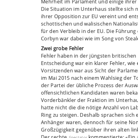
Mehrheit im Parlament und einige ihrer
Die Situation im Unterhaus stellte sich
ihrer Opposition zur EU vereint und ents
schottischen und walisischen Nationali
für den Verbleib in der EU. Die Führung
Corbyn war dabei wie im Song von Steal
Zwei grobe Fehler
Fehler haben in der jüngsten britischen
Entscheidung war ein klarer Fehler, wie
Vorsitzenden war aus Sicht der Parlament
im Mai 2015 nach einem Wahlsieg der Tor
der Partei der übliche Prozess der Ausw
offensichtlichen Kandidaten waren beka
Vorderbänkler der Fraktion im Unterhau
hatte nicht die die nötige Anzahl von L
Ring zu steigen. Deshalb sprachen sich 
Anhänger waren, dennoch für seine Nomi
Großzügigkeit gegenüber ihren alten lin
Der rechte
kommentierte: «Ein al
Spectator