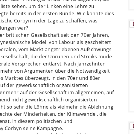
iste sehen, um der Linken eine Lehre zu
iegte bereits in der ersten Runde. Wie konnte dies
ische Corbyn in der Lage zu schaffen, was
elungen war?
 britischen Gesellschaft seit den 70er Jahren,
eynesianische Modell von Labour als gescheitert
beralen, vom Markt angetriebenen Aufschwungs
r Gesellschaft, die der Unruhen und Streiks müde
berale Versprechen entlarvt. Nach Jahrzehnten
cht mehr von Argumenten über die Notwendigkeit
es Marktes überzeugt. In den 70er und 80er
uf der gewerkschaftlich organisierten
t er mehr auf der Gesellschaft im allgemeinen, auf
end nicht gewerkschaftlich organisierten
cht so sehr die Löhne als vielmehr die Ablehnung
 Rechte der Minderheiten, der Klimawandel, die
enst. In diesem politischen und
emy Corbyn seine Kampagne.