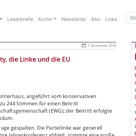
Sea
Leserbriefe
Archiv
Newsletter
Abo
Links
for:
1. November 2019
y, die Linke und die EU
 Unterhaus, angeführt vom konservativen
zu 244 Stimmen für einen Beitritt
haftsgemeinschaft (EWG); der Beitritt erfolgte
endum.
age gespalten. Die Parteilinke war generell
ihre Jahreskonferenz abhielt, stimmte eine große