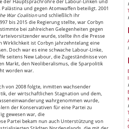
e der Hauptsprachrohre der Labour-Linken und
 Palästina und gegen Atomwaffen beteiligt. 2001
the War Coalition
und schließlich ihr
997 bis 2015 die Regierung stellte, war Corbyn
d stimmte bei zahlreichen Gelegenheiten gegen
arteivorsitzender wurde, stellte ihn die Presse
n Wirklichkeit ist Corbyn jahrzehntelang eine
sen. Doch war es eine schwache Labour-Linke,
ffe seitens New Labour, die Zugeständnisse von
en Markt, den Neoliberalismus, die Sparpolitik
cht worden war.
ch von 2008 folgte, inmitten wachsender
tik, der wirtschaftlichen Stagnation und dem,
Masseneinwanderung wahrgenommen wurde,
rn der Konservativen für eine Partei zu
dig gewesen war, die
iese Partei bekam nun auch Unterstützung von
strialisierten Städten Nordenglands, die mit der