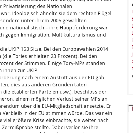
r Privatisierung des Nationalen
war. Ideologisch ähnelte sie dem rechten Flügel
sbesondere unter ihrem 2006 gewählten
 und nationalistisch – ihre Hauptforderung war
uch gegen Immigration, Multikulturalismus und
e UKIP 163 Sitze. Bei den Europawahlen 2014
 (die Tories erhielten 23 Prozent). Bei den
ozent der Stimmen. Einige Tory-MPs standen
n ihnen zur UKIP.
rderung nach einem Austritt aus der EU gab
mmten, dies aus anderen Gründen taten
 die etablierten Parteien usw.), beschloss der
meron, einem möglichen Verlust seiner MPs an
erendum über die EU-Mitgliedschaft ansetzte. Er
n Verbleib in der EU stimmen würde. Das war ein
e viel größere Krise einbrachte, sie weiter nach
e Zerreißprobe stellte. Dabei verlor sie ihre