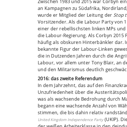
Zwischen 1983 und 2015 war Corbyn ein
an Kampagnen zu Südafrika, Nordirland,
wurde er Mitglied der Leitung der
Stop 
Vorsitzender. Als die Labour Party von 1
einer der rebellischsten linken MPs un
die Labour-Regierung. Als Corbyn 2015 P
häufig als obskuren Hinterbänkler dar. I
bekannte Figur der Labour-Linken gewe
die in Dutzenden Jahren durch die Angri
Labour, vor allem unter Tony Blair, an d
und den Militarismus deutlich geschwä
2016: das zweite Referendum
In dem Jahrzehnt, das auf den Finanzkra
Unzufriedenheit über die Austeritätspoli
was als wachsende Bedrohung durch 
begann eine wachsende Anzahl von Wähle
stimmen, die bis dahin relativ randstän
(UKIP). D
United Kingdom Independence Party
der weißen Arbeiterklasse in den deindu