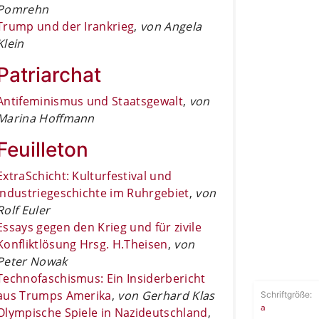
Pomrehn
Trump und der Irankrieg
,
von Angela
Klein
Patriarchat
Antifeminismus und Staatsgewalt
,
von
Marina Hoffmann
Feuilleton
ExtraSchicht: Kulturfestival und
Industriegeschichte im Ruhrgebiet
,
von
Rolf Euler
Essays gegen den Krieg und für zivile
Konfliktlösung Hrsg. H.Theisen
,
von
Peter Nowak
Technofaschismus: Ein Insiderbericht
aus Trumps Amerika
,
von Gerhard Klas
Schriftgröße:
a
Olympische Spiele in Nazideutschland
,