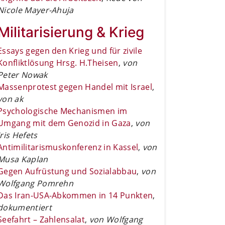
Nicole Mayer-Ahuja
Militarisierung & Krieg
Essays gegen den Krieg und für zivile
Konfliktlösung Hrsg. H.Theisen
,
von
Peter Nowak
Massenprotest gegen Handel mit Israel
,
von ak
Psychologische Mechanismen im
Umgang mit dem Genozid in Gaza
,
von
Iris Hefets
Antimilitarismuskonferenz in Kassel
,
von
Musa Kaplan
Gegen Aufrüstung und Sozialabbau
,
von
Wolfgang Pomrehn
Das Iran-USA-Abkommen in 14 Punkten
,
dokumentiert
Seefahrt – Zahlensalat
,
von Wolfgang