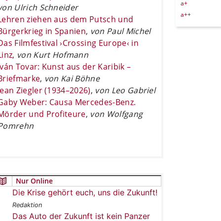
a+
von Ulrich Schneider
a++
Lehren ziehen aus dem Putsch und
Bürgerkrieg in Spanien
,
von Paul Michel
Das Filmfestival ›Crossing Europe‹ in
Linz
,
von Kurt Hofmann
Iván Tovar: Kunst aus der Karibik –
Briefmarke
,
von Kai Böhne
Jean Ziegler (1934–2026)
,
von Leo Gabriel
Gaby Weber: Causa Mercedes-Benz.
Mörder und Profiteure
,
von Wolfgang
Pomrehn
Nur Online
Die Krise gehört euch, uns die Zukunft!
Redaktion
Das Auto der Zukunft ist kein Panzer