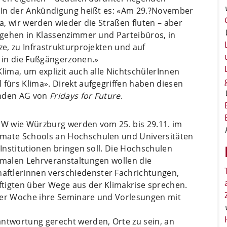
0. In der Ankündigung heißt es: «Am 29.?November
Ja, wir werden wieder die Straßen fluten – aber
r gehen in Klassenzimmer und Parteibüros, in
ze, zu Infrastrukturprojekten und auf
 in die Fußgängerzonen.»
lima, um explizit auch alle NichtschülerInnen
 fürs Klima». Direkt aufgegriffen haben diesen
enden AG von
Fridays for Future
.
s W wie Würzburg werden vom 25. bis 29.11. im
imate Schools an Hochschulen und Universitäten
 Institutionen bringen soll. Die Hochschulen
ormalen Lehrveranstaltungen wollen die
ftlerinnen verschiedenster Fachrichtungen,
tigten über Wege aus der Klimakrise sprechen.
eser Woche ihre Seminare und Vorlesungen mit
antwortung gerecht werden, Orte zu sein, an