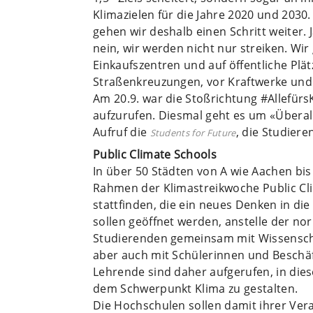
Klimazielen für die Jahre 2020 und 203
gehen wir deshalb einen Schritt weiter. 
nein, wir werden nicht nur streiken. Wi
Einkaufszentren und auf öffentliche Plät
Straßenkreuzungen, vor Kraftwerke und
Am 20.9. war die Stoßrichtung #AllefürsK
aufzurufen. Diesmal geht es um «Überall
Aufruf die
, die Studier
Students for Future
Public Climate Schools
In über 50 Städten von A wie Aachen bi
Rahmen der Klimastreikwoche Public Cl
stattfinden, die ein neues Denken in die
sollen geöffnet werden, anstelle der n
Studierenden gemeinsam mit Wissenscha
aber auch mit Schülerinnen und Beschäf
Lehrende sind daher aufgerufen, in di
dem Schwerpunkt Klima zu gestalten.
Die Hochschulen sollen damit ihrer Ver