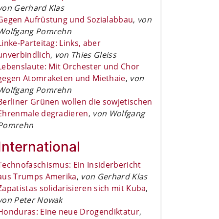
von Gerhard Klas
Gegen Aufrüstung und Sozialabbau
,
von
Wolfgang Pomrehn
Linke-Parteitag: Links, aber
unverbindlich
,
von Thies Gleiss
Lebenslaute: Mit Orchester und Chor
gegen Atomraketen und Miethaie
,
von
Wolfgang Pomrehn
Berliner Grünen wollen die sowjetischen
Ehrenmale degradieren
,
von Wolfgang
Pomrehn
International
Technofaschismus: Ein Insiderbericht
aus Trumps Amerika
,
von Gerhard Klas
Zapatistas solidarisieren sich mit Kuba
,
von Peter Nowak
Honduras: Eine neue Drogendiktatur
,