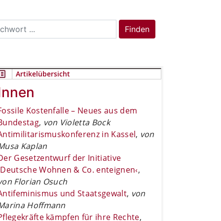
rch
Finden
Artikelübersicht
Innen
Fossile Kostenfalle – Neues aus dem
Bundestag
,
von Violetta Bock
Antimilitarismuskonferenz in Kassel
,
von
Musa Kaplan
Der Gesetzentwurf der Initiative
›Deutsche Wohnen & Co. enteignen‹
,
von Florian Osuch
Antifeminismus und Staatsgewalt
,
von
Marina Hoffmann
Pflegekräfte kämpfen für ihre Rechte
,