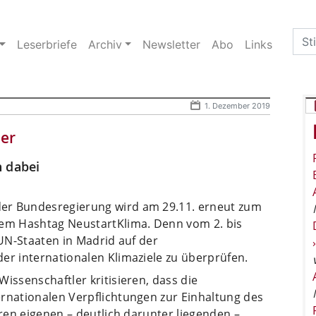
Sea
Leserbriefe
Archiv
Newsletter
Abo
Links
for:
1. Dezember 2019
er
n dabei
er Bundesregierung wird am 29.11. erneut zum
dem Hashtag NeustartKlima. Denn vom 2. bis
 UN-Staaten in Madrid auf der
er internationalen Klimaziele zu überprüfen.
issenschaftler kritisieren, dass die
ernationalen Verpflichtungen zur Einhaltung des
hren eigenen – deutlich darunter liegenden –