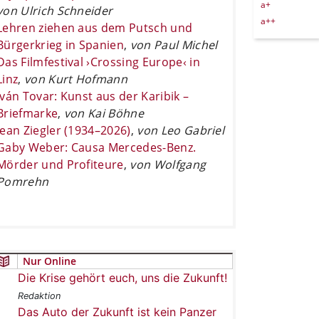
a+
von Ulrich Schneider
a++
Lehren ziehen aus dem Putsch und
Bürgerkrieg in Spanien
,
von Paul Michel
Das Filmfestival ›Crossing Europe‹ in
Linz
,
von Kurt Hofmann
Iván Tovar: Kunst aus der Karibik –
Briefmarke
,
von Kai Böhne
Jean Ziegler (1934–2026)
,
von Leo Gabriel
Gaby Weber: Causa Mercedes-Benz.
Mörder und Profiteure
,
von Wolfgang
Pomrehn
Nur Online
Die Krise gehört euch, uns die Zukunft!
Redaktion
Das Auto der Zukunft ist kein Panzer