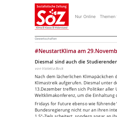
Nur Online
Themen
Gewerkschaften
#NeustartKlima am 29.Novemb
Diesmal sind auch die Studierende
von Violetta Bock
Nach dem lächerlichen Klimapäckchen d
Klimastreik aufgerufen. Diesmal unter 
13.Dezember treffen sich Politiker aller
Weltklimakonferenz, um die Einhaltung d
Fridays for Future ebenso wie führende W
Bundesregierung nicht nur an ihren int
1,5°-Ziels scheitert, sondern sogar an i