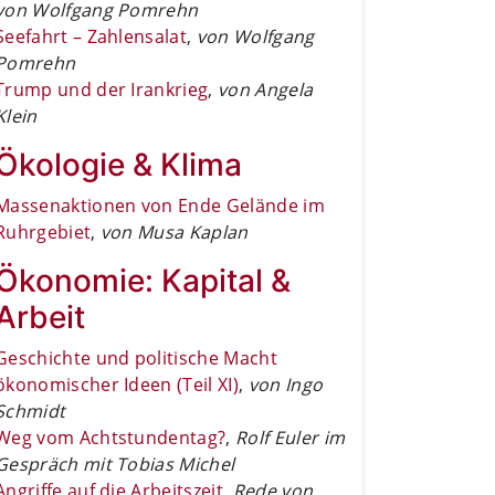
von Wolfgang Pomrehn
Seefahrt – Zahlensalat
,
von Wolfgang
Pomrehn
Trump und der Irankrieg
,
von Angela
Klein
Ökologie & Klima
Massenaktionen von Ende Gelände im
Ruhrgebiet
,
von Musa Kaplan
Ökonomie: Kapital &
Arbeit
Geschichte und politische Macht
ökonomischer Ideen (Teil XI)
,
von Ingo
Schmidt
Weg vom Achtstundentag?
,
Rolf Euler im
Gespräch mit Tobias Michel
Angriffe auf die Arbeitszeit
,
Rede von