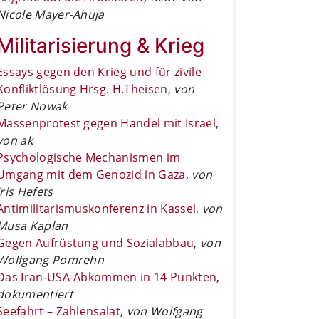
Nicole Mayer-Ahuja
Militarisierung & Krieg
Essays gegen den Krieg und für zivile
Konfliktlösung Hrsg. H.Theisen
,
von
Peter Nowak
Massenprotest gegen Handel mit Israel
,
von ak
Psychologische Mechanismen im
Umgang mit dem Genozid in Gaza
,
von
Iris Hefets
Antimilitarismuskonferenz in Kassel
,
von
Musa Kaplan
Gegen Aufrüstung und Sozialabbau
,
von
Wolfgang Pomrehn
Das Iran-USA-Abkommen in 14 Punkten
,
dokumentiert
Seefahrt – Zahlensalat
,
von Wolfgang