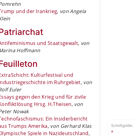
Pomrehn
Trump und der Irankrieg
,
von Angela
Klein
Patriarchat
Antifeminismus und Staatsgewalt
,
von
Marina Hoffmann
Feuilleton
ExtraSchicht: Kulturfestival und
Industriegeschichte im Ruhrgebiet
,
von
Rolf Euler
Essays gegen den Krieg und für zivile
Konfliktlösung Hrsg. H.Theisen
,
von
Peter Nowak
Technofaschismus: Ein Insiderbericht
aus Trumps Amerika
,
von Gerhard Klas
Schriftgröße:
a
Olympische Spiele in Nazideutschland
,