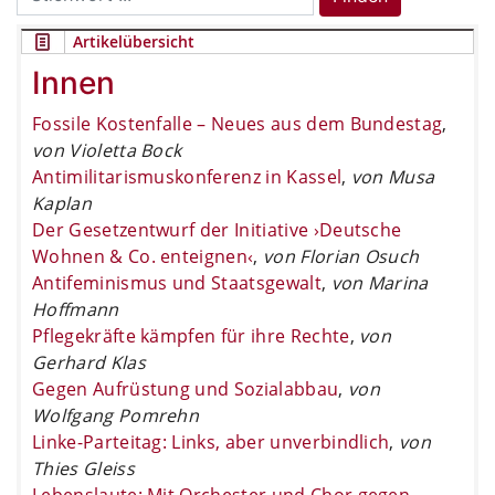
for:
Artikelübersicht
Innen
Fossile Kostenfalle – Neues aus dem Bundestag
,
von Violetta Bock
Antimilitarismuskonferenz in Kassel
,
von Musa
Kaplan
Der Gesetzentwurf der Initiative ›Deutsche
Wohnen & Co. enteignen‹
,
von Florian Osuch
Antifeminismus und Staatsgewalt
,
von Marina
Hoffmann
Pflegekräfte kämpfen für ihre Rechte
,
von
Gerhard Klas
Gegen Aufrüstung und Sozialabbau
,
von
Wolfgang Pomrehn
Linke-Parteitag: Links, aber unverbindlich
,
von
Thies Gleiss
Lebenslaute: Mit Orchester und Chor gegen