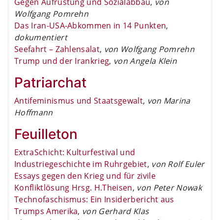
Gegen Aufrüstung und Sozialabbau
,
von
Wolfgang Pomrehn
Das Iran-USA-Abkommen in 14 Punkten
,
dokumentiert
Seefahrt – Zahlensalat
,
von Wolfgang Pomrehn
Trump und der Irankrieg
,
von Angela Klein
Patriarchat
Antifeminismus und Staatsgewalt
,
von Marina
Hoffmann
Feuilleton
ExtraSchicht: Kulturfestival und
Industriegeschichte im Ruhrgebiet
,
von Rolf Euler
Essays gegen den Krieg und für zivile
Konfliktlösung Hrsg. H.Theisen
,
von Peter Nowak
Technofaschismus: Ein Insiderbericht aus
Trumps Amerika
,
von Gerhard Klas