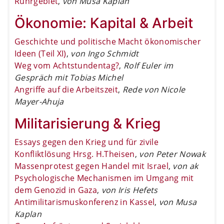
Ruhrgebiet
,
von Musa Kaplan
Ökonomie: Kapital & Arbeit
Geschichte und politische Macht ökonomischer
Ideen (Teil XI)
,
von Ingo Schmidt
Weg vom Achtstundentag?
,
Rolf Euler im
Gespräch mit Tobias Michel
Angriffe auf die Arbeitszeit
,
Rede von Nicole
Mayer-Ahuja
Militarisierung & Krieg
Essays gegen den Krieg und für zivile
Konfliktlösung Hrsg. H.Theisen
,
von Peter Nowak
Massenprotest gegen Handel mit Israel
,
von ak
Psychologische Mechanismen im Umgang mit
dem Genozid in Gaza
,
von Iris Hefets
Antimilitarismuskonferenz in Kassel
,
von Musa
Kaplan