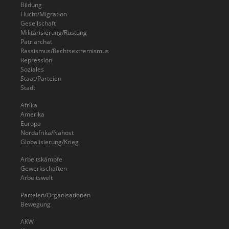
Bildung
Flucht/Migration
Gesellschaft
Militarisierung/Rüstung
Patriarchat
Rassismus/Rechtsextremismus
Repression
Soziales
Staat/Parteien
Stadt
Afrika
Amerika
Europa
Nordafrika/Nahost
Globalisierung/Krieg
Arbeitskämpfe
Gewerkschaften
Arbeitswelt
Parteien/Organisationen
Bewegung
AKW