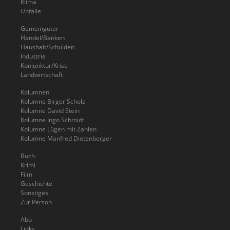
Klima
Unfälle
Gemeingüter
Handel/Banken
Haushalt/Schulden
Industrie
Konjunktur/Krise
Landwirtschaft
Kolumnen
Kolumne Birger Scholz
Kolumne David Stein
Kolumne Ingo Schmidt
Kolumne Lügen mit Zahlen
Kolumne Manfred Dietenberger
Buch
Krimi
Film
Geschichte
Sonstiges
Zur Person
Abo
Links