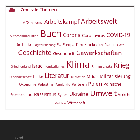
Zentrale Themen
Arbeitswelt
Arbeitskampf
AfD
Amerika
Buch
COVID-19
Corona
Coronavirus
Automobilindustrie
Die Linke
Frankreich
EU
Europa
Film
Frauen
Digitalisierung
Gaza
Geschichte
Gewerkschaften
Gesundheit
Klima
Krieg
Israel
Klimaschutz
Griechenland
Kapitalismus
Literatur
Militarisierung
Linke
Militär
Landwirtschaft
Migration
Polen
Polnische
Palästina
Parteien
Ökonomie
Pandemie
Umwelt
Ukraine
Rassismus
Presseschau
Verkehr
Syrien
Wirtschaft
Wahlen
Inland