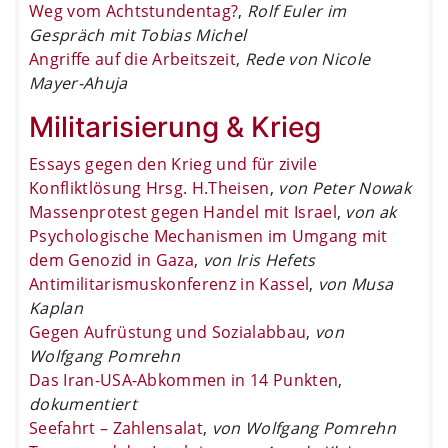
Weg vom Achtstundentag?
,
Rolf Euler im
Gespräch mit Tobias Michel
Angriffe auf die Arbeitszeit
,
Rede von Nicole
Mayer-Ahuja
Militarisierung & Krieg
Essays gegen den Krieg und für zivile
Konfliktlösung Hrsg. H.Theisen
,
von Peter Nowak
Massenprotest gegen Handel mit Israel
,
von ak
Psychologische Mechanismen im Umgang mit
dem Genozid in Gaza
,
von Iris Hefets
Antimilitarismuskonferenz in Kassel
,
von Musa
Kaplan
Gegen Aufrüstung und Sozialabbau
,
von
Wolfgang Pomrehn
Das Iran-USA-Abkommen in 14 Punkten
,
dokumentiert
Seefahrt – Zahlensalat
,
von Wolfgang Pomrehn