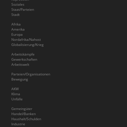
Soziales
Staat/Parteien
Stadt
Afrika
Amerika
Europa
Nordafrika/Nahost
Globalisierung/Krieg
Arbeitskämpfe
Gewerkschaften
Arbeitswelt
Parteien/Organisationen
Bewegung
AKW
Klima
Unfälle
Gemeingüter
Handel/Banken
Haushalt/Schulden
Industrie