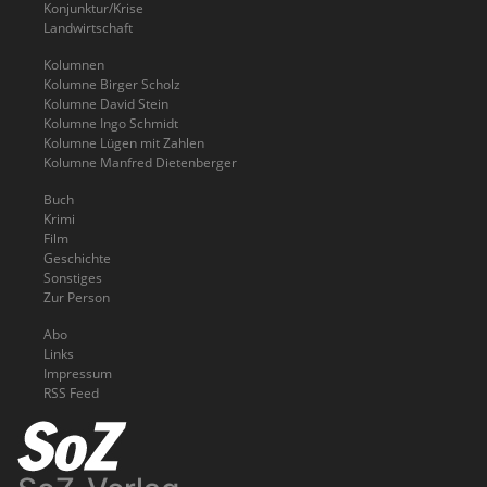
Konjunktur/Krise
Landwirtschaft
Kolumnen
Kolumne Birger Scholz
Kolumne David Stein
Kolumne Ingo Schmidt
Kolumne Lügen mit Zahlen
Kolumne Manfred Dietenberger
Buch
Krimi
Film
Geschichte
Sonstiges
Zur Person
Abo
Links
Impressum
RSS Feed