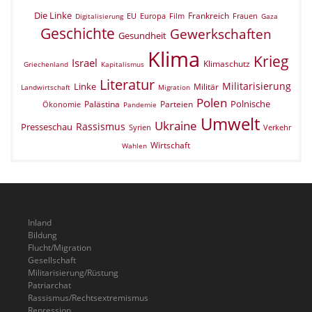
Die Linke
Frankreich
EU
Europa
Film
Frauen
Digitalisierung
Gaza
Geschichte
Gewerkschaften
Gesundheit
Klima
Krieg
Israel
Klimaschutz
Griechenland
Kapitalismus
Literatur
Militarisierung
Linke
Militär
Landwirtschaft
Migration
Polen
Polnische
Palästina
Parteien
Ökonomie
Pandemie
Umwelt
Ukraine
Rassismus
Presseschau
Verkehr
Syrien
Wirtschaft
Wahlen
Inland
Bildung
Flucht/Migration
Gesellschaft
Militarisierung/Rüstung
Patriarchat
Rassismus/Rechtsextremismus
Repression