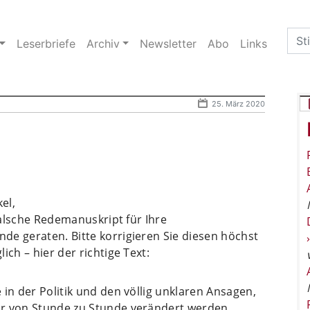
Sea
Leserbriefe
Archiv
Newsletter
Abo
Links
for:
25. März 2020
el,
 falsche Redemanuskript für Ihre
de geraten. Bitte korrigieren Sie diesen höchst
ich – hier der richtige Text:
in der Politik und den völlig unklaren Ansagen,
ar von Stunde zu Stunde verändert werden,