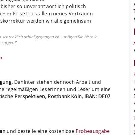
 bisher so unverantwortlich politisch
ieser Krise trotz allem neues Vertrauen
skorrektur werden wir alle gemeinsam
schrecklich schief gegangen ist – mögen Sie bitte in
s sorgen?
n
ügung.
Dahinter stehen dennoch Arbeit und
ere regelmäßigen Leserinnen und Leser um eine
arische Perspektiven, Postbank Köln, IBAN: DE07
ten
und bestelle eine kostenlose
Probeausgabe