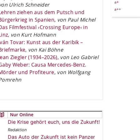
a+
von Ulrich Schneider
a++
Lehren ziehen aus dem Putsch und
Bürgerkrieg in Spanien
,
von Paul Michel
Das Filmfestival ›Crossing Europe‹ in
Linz
,
von Kurt Hofmann
Iván Tovar: Kunst aus der Karibik –
Briefmarke
,
von Kai Böhne
Jean Ziegler (1934–2026)
,
von Leo Gabriel
Gaby Weber: Causa Mercedes-Benz.
Mörder und Profiteure
,
von Wolfgang
Pomrehn
Nur Online
Die Krise gehört euch, uns die Zukunft!
Redaktion
Das Auto der Zukunft ist kein Panzer