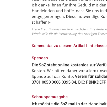
Ich danke Ihnen für Ihre Geduld mit den
Handelnden und hoffe, dass Sie uns in d
entgegenbringen. Diese notwendige Kur
schaffen!»
Liebe Frau Bundeskanzlerin, nachdem Ihre Rede so 
Windeseile für die Verbreitung des richtigen Texte
Kommentar zu diesem Artikel hinterlasse
Spenden
Die SoZ steht online kostenlos zur Verf
Kosten. Wir bitten daher vor allem uns
Spende auf das Konto:
Verein für solid
3701 0050 0006 0395 04, BIC: PBNKDEFF
Schnupperausgabe
Ich möchte die SoZ mal in der Hand hal