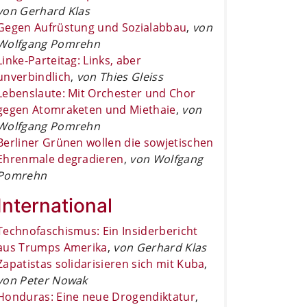
von Gerhard Klas
Gegen Aufrüstung und Sozialabbau
,
von
Wolfgang Pomrehn
Linke-Parteitag: Links, aber
unverbindlich
,
von Thies Gleiss
Lebenslaute: Mit Orchester und Chor
gegen Atomraketen und Miethaie
,
von
Wolfgang Pomrehn
Berliner Grünen wollen die sowjetischen
Ehrenmale degradieren
,
von Wolfgang
Pomrehn
International
Technofaschismus: Ein Insiderbericht
aus Trumps Amerika
,
von Gerhard Klas
Zapatistas solidarisieren sich mit Kuba
,
von Peter Nowak
Honduras: Eine neue Drogendiktatur
,