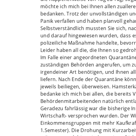
möchte ich mich bei Ihnen allen zualler
bedanken. Trotz der unvollständigen un
Panik verfallen und haben planvoll geha
Selbstverständlich mussten Sie sich, n
und darauf hingewiesen wurden, dass es
polizeiliche Maßnahme handelte, bevorr
Leider haben all die, die Ihnen so gedro
Im Falle einer angeordneten Quarantäne
zuständigen Behörden angerufen, um zu e
irgendeiner Art benötigen, und Ihnen al
liefern. Nach Ende der Quarantäne könn
jeweils beiliegen, überweisen. Hamsterkä
bedanke ich mich bei allen, die bereits 
Behördenmitarbeitenden natürlich entla
Geradezu fahrlässig war die bisherige Inf
Wirtschaft› versprochen wurden. Der Wir
Einkommensgruppen mit mehr Kaufkraft 
1.Semester). Die Drohung mit Kurzarbei