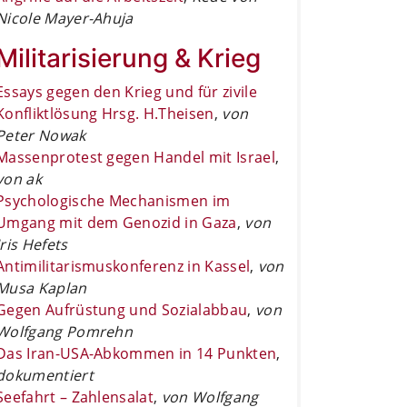
Nicole Mayer-Ahuja
Militarisierung & Krieg
Essays gegen den Krieg und für zivile
Konfliktlösung Hrsg. H.Theisen
,
von
Peter Nowak
Massenprotest gegen Handel mit Israel
,
von ak
Psychologische Mechanismen im
Umgang mit dem Genozid in Gaza
,
von
Iris Hefets
Antimilitarismuskonferenz in Kassel
,
von
Musa Kaplan
Gegen Aufrüstung und Sozialabbau
,
von
Wolfgang Pomrehn
Das Iran-USA-Abkommen in 14 Punkten
,
dokumentiert
Seefahrt – Zahlensalat
,
von Wolfgang