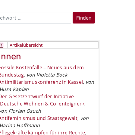
rch
Finden
Artikelübersicht
Innen
Fossile Kostenfalle – Neues aus dem
Bundestag
,
von Violetta Bock
Antimilitarismuskonferenz in Kassel
,
von
Musa Kaplan
Der Gesetzentwurf der Initiative
›Deutsche Wohnen & Co. enteignen‹
,
von Florian Osuch
Antifeminismus und Staatsgewalt
,
von
Marina Hoffmann
Pflegekräfte kämpfen für ihre Rechte
,