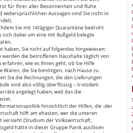
erst für Ihrer aller Besonnenheit und Ruhe
d widersprüchlichen Aussagen sind Sie nicht in
ndelt.
achdem Sie mit 14tägiger Quarantäne bedroht
 sich dabei um eine mit Bußgeld belegte
aten.
ht haben, Sie nicht auf folgendes hingewiesen:
 werden die betroffenen Haushalte täglich von
rfahren, wie es Ihnen geht, ob Sie Hilfe
le Waren, die Sie benötigen, nach Hause zu
en Sie die Rechnungen, die den Lieferungen
ufe sind also völlig überflüssig – trotzdem
Vorräte angelegt haben, weil das die
stet.
ormationspolitik hinsichtlich der Hilfen, die ‹der
tschaft hilft am ehesten, wer die unteren
versieht (Studium der Volkswirtschaft,
tsgeld hätte in dieser Gruppe Panik auslösen