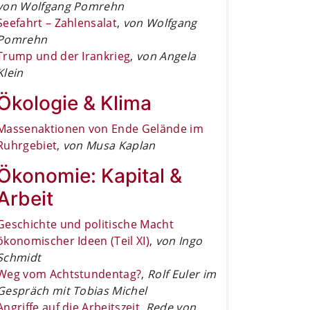
von Wolfgang Pomrehn
Seefahrt – Zahlensalat
,
von Wolfgang
Pomrehn
Trump und der Irankrieg
,
von Angela
Klein
Ökologie & Klima
Massenaktionen von Ende Gelände im
Ruhrgebiet
,
von Musa Kaplan
Ökonomie: Kapital &
Arbeit
Geschichte und politische Macht
ökonomischer Ideen (Teil XI)
,
von Ingo
Schmidt
Weg vom Achtstundentag?
,
Rolf Euler im
Gespräch mit Tobias Michel
Angriffe auf die Arbeitszeit
,
Rede von