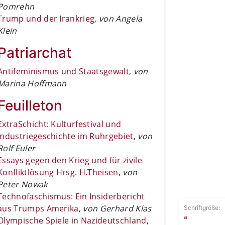
Pomrehn
Trump und der Irankrieg
,
von Angela
Klein
Patriarchat
Antifeminismus und Staatsgewalt
,
von
Marina Hoffmann
Feuilleton
ExtraSchicht: Kulturfestival und
Industriegeschichte im Ruhrgebiet
,
von
Rolf Euler
Essays gegen den Krieg und für zivile
Konfliktlösung Hrsg. H.Theisen
,
von
Peter Nowak
Technofaschismus: Ein Insiderbericht
aus Trumps Amerika
,
von Gerhard Klas
Schriftgröße:
a
Olympische Spiele in Nazideutschland
,