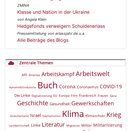
ZMINA
Klasse und Nation in der Ukraine
von Angela Klein
Hedgefonds verweigern Schuldenerlass
Pressemitteilung von erlassjahr.de u.a.
Alle Beiträge des Blogs
Zentrale Themen
Arbeitswelt
Arbeitskampf
AfD
Amerika
Buch
COVID-19
Corona
Coronavirus
Automobilindustrie
Die Linke
Frankreich
EU
Europa
Film
Frauen
Digitalisierung
Gaza
Geschichte
Gewerkschaften
Gesundheit
Klima
Krieg
Israel
Klimaschutz
Griechenland
Kapitalismus
Literatur
Militarisierung
Linke
Militär
Landwirtschaft
Migration