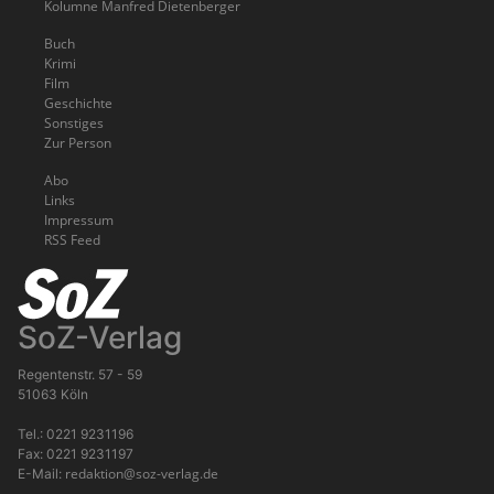
Kolumne Manfred Dietenberger
Buch
Krimi
Film
Geschichte
Sonstiges
Zur Person
Abo
Links
Impressum
RSS Feed
SoZ-Verlag
Regentenstr. 57 - 59
51063 Köln
Tel.: 0221 9231196
Fax: 0221 9231197
redaktion@soz-verlag.de
E-Mail: