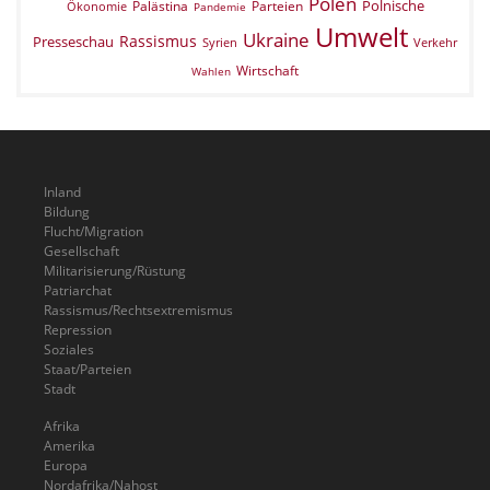
Polen
Polnische
Palästina
Parteien
Ökonomie
Pandemie
Umwelt
Ukraine
Rassismus
Presseschau
Verkehr
Syrien
Wirtschaft
Wahlen
Inland
Bildung
Flucht/Migration
Gesellschaft
Militarisierung/Rüstung
Patriarchat
Rassismus/Rechtsextremismus
Repression
Soziales
Staat/Parteien
Stadt
Afrika
Amerika
Europa
Nordafrika/Nahost