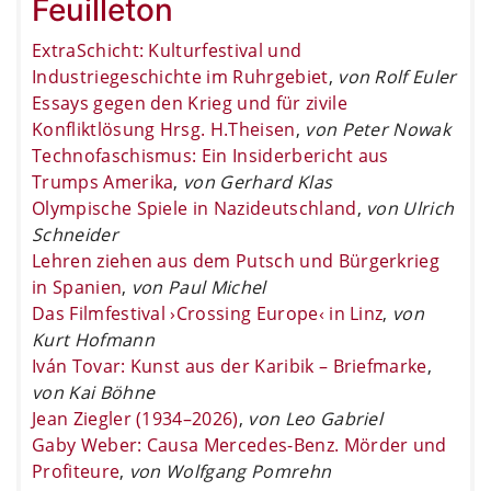
Feuilleton
ExtraSchicht: Kulturfestival und
Industriegeschichte im Ruhrgebiet
,
von Rolf Euler
Essays gegen den Krieg und für zivile
Konfliktlösung Hrsg. H.Theisen
,
von Peter Nowak
Technofaschismus: Ein Insiderbericht aus
Trumps Amerika
,
von Gerhard Klas
Olympische Spiele in Nazideutschland
,
von Ulrich
Schneider
Lehren ziehen aus dem Putsch und Bürgerkrieg
in Spanien
,
von Paul Michel
Das Filmfestival ›Crossing Europe‹ in Linz
,
von
Kurt Hofmann
Iván Tovar: Kunst aus der Karibik – Briefmarke
,
von Kai Böhne
Jean Ziegler (1934–2026)
,
von Leo Gabriel
Gaby Weber: Causa Mercedes-Benz. Mörder und
Profiteure
,
von Wolfgang Pomrehn