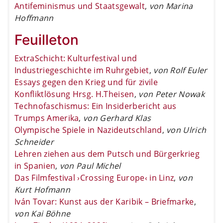
Antifeminismus und Staatsgewalt
,
von Marina
Hoffmann
Feuilleton
ExtraSchicht: Kulturfestival und
Industriegeschichte im Ruhrgebiet
,
von Rolf Euler
Essays gegen den Krieg und für zivile
Konfliktlösung Hrsg. H.Theisen
,
von Peter Nowak
Technofaschismus: Ein Insiderbericht aus
Trumps Amerika
,
von Gerhard Klas
Olympische Spiele in Nazideutschland
,
von Ulrich
Schneider
Lehren ziehen aus dem Putsch und Bürgerkrieg
in Spanien
,
von Paul Michel
Das Filmfestival ›Crossing Europe‹ in Linz
,
von
Kurt Hofmann
Iván Tovar: Kunst aus der Karibik – Briefmarke
,
von Kai Böhne