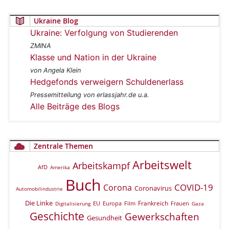
Ukraine Blog
Ukraine: Verfolgung von Studierenden
ZMINA
Klasse und Nation in der Ukraine
von Angela Klein
Hedgefonds verweigern Schuldenerlass
Pressemitteilung von erlassjahr.de u.a.
Alle Beiträge des Blogs
Zentrale Themen
Arbeitswelt
Arbeitskampf
AfD
Amerika
Buch
COVID-19
Corona
Coronavirus
Automobilindustrie
Die Linke
Frankreich
EU
Europa
Film
Frauen
Digitalisierung
Gaza
Geschichte
Gewerkschaften
Gesundheit