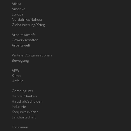
Afrika
Amerika
Europa
Nordafrika/Nahost
Globalisierung/Krieg
Arbeitskämpfe
Gewerkschaften
Arbeitswelt
Parteien/Organisationen
Bewegung
AKW
Klima
Unfälle
Gemeingüter
Handel/Banken
Haushalt/Schulden
Industrie
Konjunktur/Krise
Landwirtschaft
Kolumnen