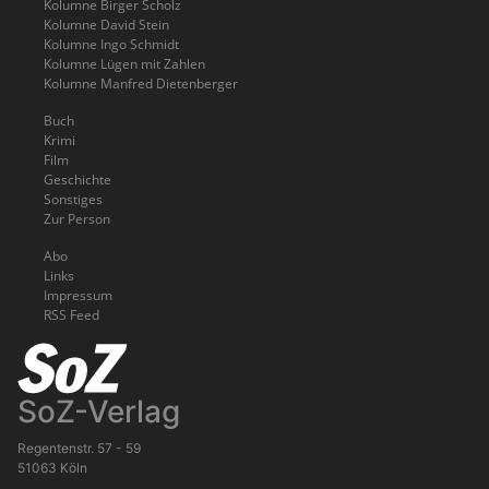
Kolumne Birger Scholz
Kolumne David Stein
Kolumne Ingo Schmidt
Kolumne Lügen mit Zahlen
Kolumne Manfred Dietenberger
Buch
Krimi
Film
Geschichte
Sonstiges
Zur Person
Abo
Links
Impressum
RSS Feed
SoZ-Verlag
Regentenstr. 57 - 59
51063 Köln