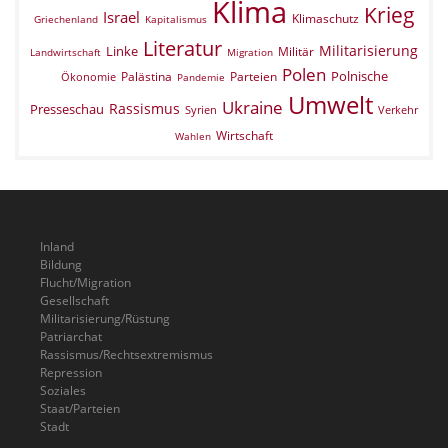
Klima
Krieg
Israel
Klimaschutz
Griechenland
Kapitalismus
Literatur
Militarisierung
Linke
Militär
Landwirtschaft
Migration
Polen
Polnische
Palästina
Parteien
Ökonomie
Pandemie
Umwelt
Ukraine
Rassismus
Presseschau
Verkehr
Syrien
Wirtschaft
Wahlen
Inland
Bildung
Flucht/Migration
Gesellschaft
Militarisierung/Rüstung
Patriarchat
Rassismus/Rechtsextremismus
Repression
Soziales
Staat/Parteien
Stadt